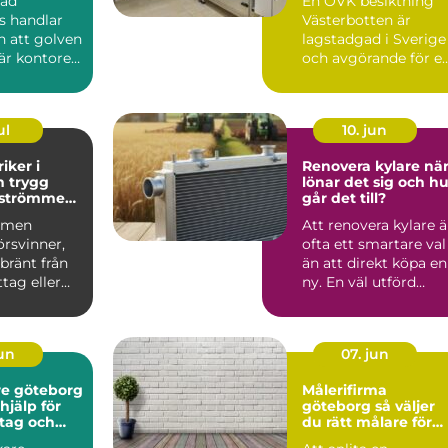
dad
En OVK besiktning
s handlar
Västerbotten är
 att golven
lagstadgad i Sverige
är kontoret
och avgörande för e
h
tryg...
t...
ul
10. jun
iker i
Renovera kylare när
gg
lönar det sig och hu
r strömmen
går det till?
mmen
Att renovera kylare ä
örsvinner,
ofta ett smartare val
 bränt från
än att direkt köpa en
tag eller
ny. En väl utförd
a löser ut
renovering kan ...
jun
07. jun
e göteborg
Målerifirma
hjälp för
göteborg så väljer
tag och
du rätt målare för
r
hem och fastighet