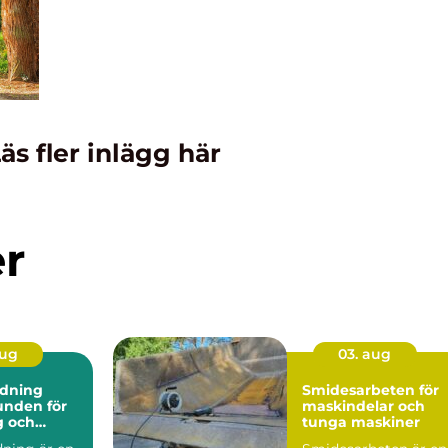
äs fler inlägg här
er
aug
03. aug
dning
Smidesarbeten för
maskindelar och
g och
tunga maskiner
ark