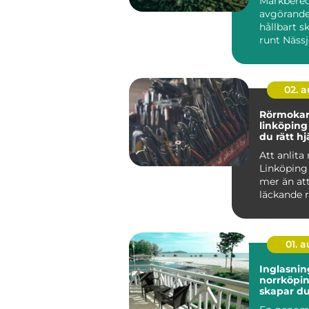
Markbered
avgörande 
hållbart 
runt Nässj
skogsmar
förbereds p
02. 
Rörmokar
linköping så välje
du rätt hj
värme, va
Att anlita
avlopp
Linköping
mer än att
läckande r
En skickli..
01. 
Inglasnin
norrköping
skapar du
rum uto