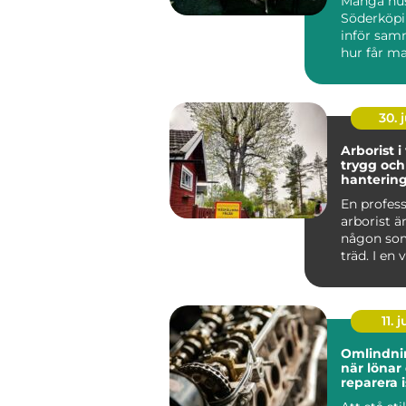
Många hus
Söderköpi
inför sam
hur får m
och behag
året ru...
30. j
Arborist i
trygg och
hantering
stad och 
En profess
arborist ä
någon som
träd. I en
som Väster
11. j
Omlindni
när lönar 
reparera i
att byta?