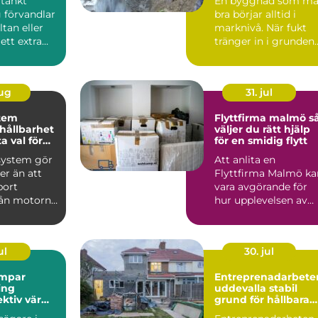
tänkt
En byggnad som må
 förvandlar
bra börjar alltid i
ltan eller
marknivå. När fukt
 ett extra
tränger in i grunden
år att
kan följden bli
mögel...
aug
31. jul
tem
Flyttfirma malmö så
 hållbarhet
väljer du rätt hjälp
a val för
för en smidig flytt
system gör
Att anlita en
r än att
Flyttfirma Malmö ka
bort
vara avgörande för
rån motorn.
hur upplevelsen av
kar
flyttdagen blir. En
ru...
välplan...
ul
30. jul
mpar
Entreprenadarbete
ing
uddevalla stabil
ektiv värme
grund för hållbara
h fritid
projekt