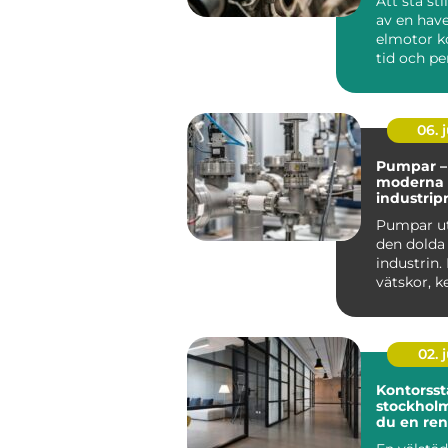
Att stå st
av en hav
elmotor k
tid och pe
Många tro
trasig...
06. j
Pumpar – 
moderna
industrip
Pumpar ut
den dolda
industrin. 
vätskor, k
oljor, f&a...
02. j
Kontorsst
stockholm så ska
du en ren
effektiv a