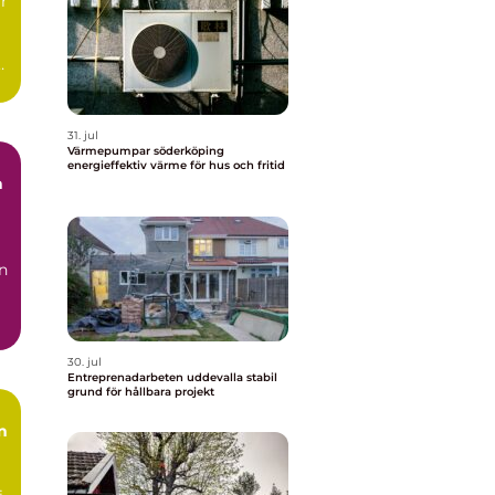
r
31. jul
Värmepumpar söderköping
energieffektiv värme för hus och fritid
n
30. jul
Entreprenadarbeten uddevalla stabil
grund för hållbara projekt
n