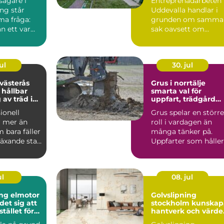
ägare i
Entreprenadarbeten 
ng står
Uddevalla handlar i
ma fråga:
grunden om samma
an ett varmt
sak oavsett om
ligt hem
kunden är en
privatperson, ...
ul
30. jul
 västerås
Grus i norrtälje
 hållbar
smarta val för
 av träd i
uppfart, trädgård
trädgård
och byggprojekt
ionell
Grus spelar en större
r mer än
roll i vardagen än
 bara fäller
många tänker på.
 växande stad
Uppfarter som håller
ås handl...
formen år efter år, g..
ul
08. jul
ng elmotor
Golvslipning
det sig att
stockholm kunskap,
stället för
hantverk och värde 
ditt hem