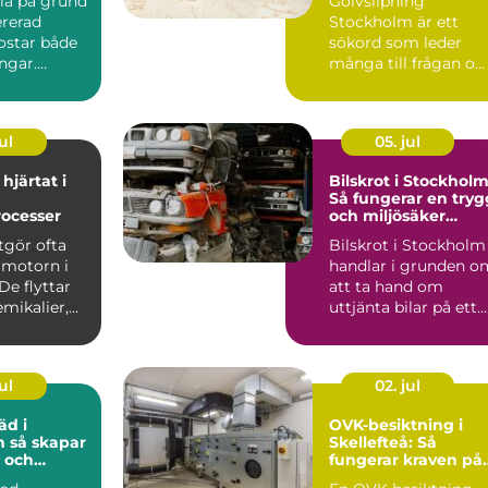
illa på grund
Golvslipning
ererad
Stockholm är ett
ostar både
sökord som leder
ngar.
många till frågan o
r att en
hur trägolv kan få
nytt liv utan...
ul
05. jul
hjärtat i
Bilskrot i Stockholm
Så fungerar en tryg
rocesser
och miljösäker
skrotning
gör ofta
Bilskrot i Stockholm
 motorn i
handlar i grunden o
De flyttar
att ta hand om
emikalier,
uttjänta bilar på ett
säker...
ul
02. jul
äd i
OVK-besiktning i
par
Skellefteå: Så
 och
fungerar kraven på
rbetsplats
ventilation i norr