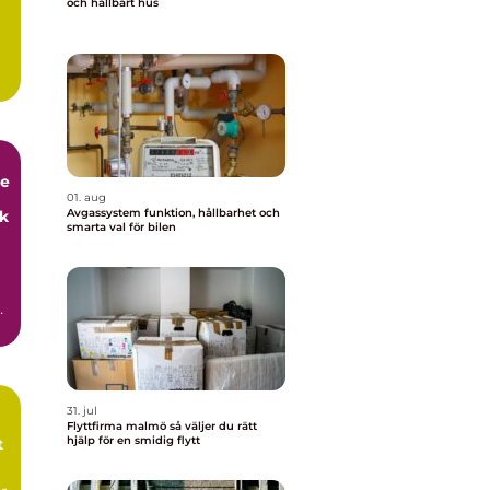
och hållbart hus
.
de
01. aug
Avgassystem funktion, hållbarhet och
ck
smarta val för bilen
31. jul
Flyttfirma malmö så väljer du rätt
hjälp för en smidig flytt
t