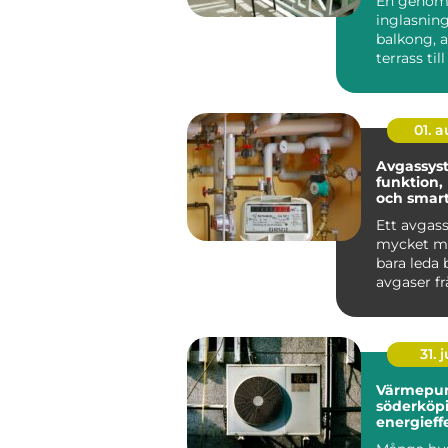
En genom
inglasning
balkong, a
terrass till
rum som g
anvä...
01. 
Avgassys
funktion,
och smart
bilen
Ett avgas
mycket me
bara leda 
avgaser f
Det påver
bränsleförb
31. j
Värmepu
söderköp
energieff
för hus oc