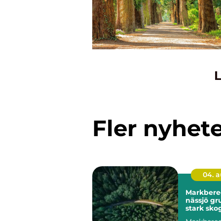
L
Fler nyhet
04. 
Markbere
nässjö grunden för
stark sko
hållbar m