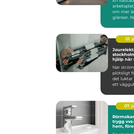
En välstä
arbetsplat
om mer än
glänser. N
är rent oc
strukturera
01. j
Jourelektr
stockholm try
hjälp nä
krånglar
När strö
plötsligt f
det luktar
ett väggut
säkringarn
om...
07. 
Rörmokar
trygg vvs-
hem, före
föreninga