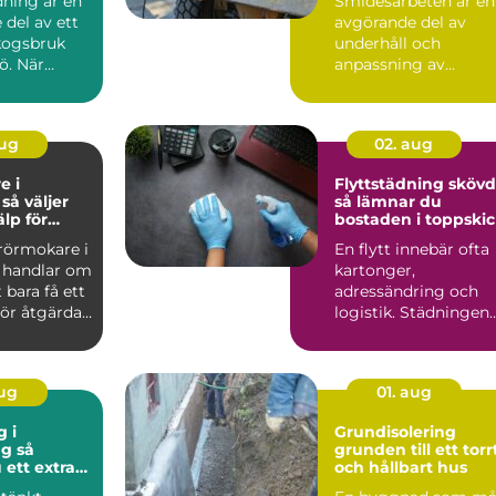
ning är en
Smidesarbeten är en
del av ett
avgörande del av
skogsbruk
underhåll och
ö. När
anpassning av
ken
maskindelar och
...
tunga maskiner, sär..
aug
02. aug
e i
Flyttstädning sköv
r
så lämnar du
älp för
bostaden i toppski
tten och
 rörmokare i
En flytt innebär ofta
 handlar om
kartonger,
 bara få ett
adressändring och
ör åtgärdat.
logistik. Städningen
.
hamnar lätt sist på
listan, ...
aug
01. aug
g i
Grundisolering
 så
grunden till ett torr
 ett extra
och hållbart hus
mhus