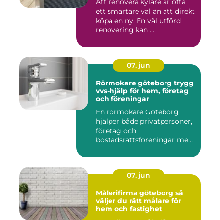
Att renovera kylare är ofta
ett smartare val än att direkt
köpa en ny. En väl utförd
renovering kan ...
07. jun
Rörmokare göteborg trygg
vvs-hjälp för hem, företag
och föreningar
En rörmokare Göteborg
hjälper både privatpersoner,
företag och
bostadsrättsföreningar med
allt som r...
07. jun
Målerifirma göteborg så
väljer du rätt målare för
hem och fastighet