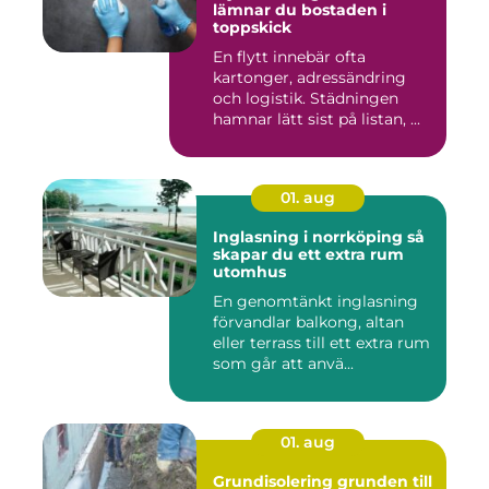
lämnar du bostaden i
toppskick
En flytt innebär ofta
kartonger, adressändring
och logistik. Städningen
hamnar lätt sist på listan, ...
01. aug
Inglasning i norrköping så
skapar du ett extra rum
utomhus
En genomtänkt inglasning
förvandlar balkong, altan
eller terrass till ett extra rum
som går att anvä...
01. aug
Grundisolering grunden till