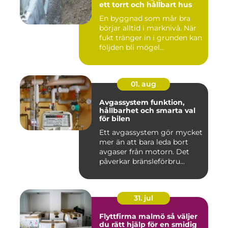
ett torrt och hållbart hus
En byggnad som mår bra
börjar alltid i marknivå. När
fukt tränger in i grunden kan
följden bli mögel...
01. aug
Avgassystem funktion,
hållbarhet och smarta val
för bilen
Ett avgassystem gör mycket
mer än att bara leda bort
avgaser från motorn. Det
påverkar bränsleförbru...
31. jul
Flyttfirma malmö så väljer
du rätt hjälp för en smidig