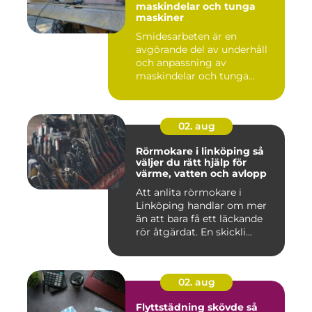
maskindelar och tunga
maskiner
Smidesarbeten är en
avgörande del av underhåll
och anpassning av
maskindelar och tunga
maskiner, sär...
02. aug
Rörmokare i linköping så
väljer du rätt hjälp för
värme, vatten och avlopp
Att anlita rörmokare i
Linköping handlar om mer
än att bara få ett läckande
rör åtgärdat. En skickli...
02. aug
Flyttstädning skövde så