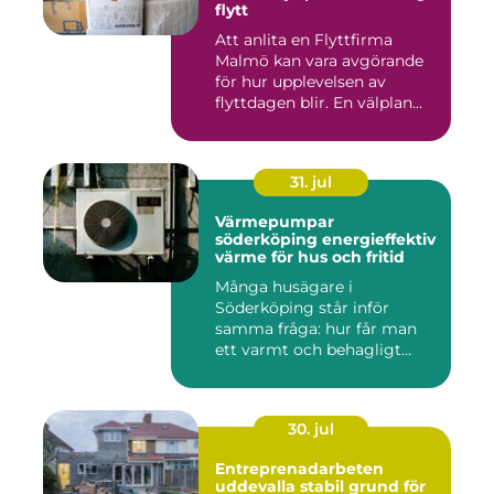
flytt
Att anlita en Flyttfirma
Malmö kan vara avgörande
för hur upplevelsen av
flyttdagen blir. En välplan...
31. jul
Värmepumpar
söderköping energieffektiv
värme för hus och fritid
Många husägare i
Söderköping står inför
samma fråga: hur får man
ett varmt och behagligt
hem året ru...
30. jul
Entreprenadarbeten
uddevalla stabil grund för