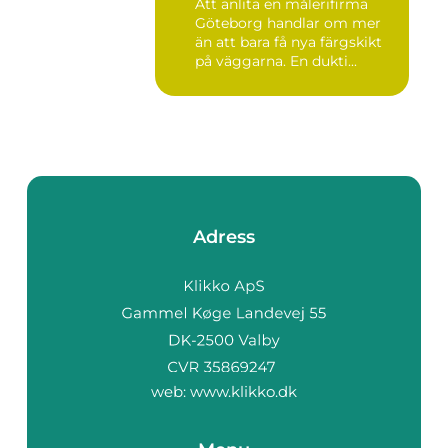
Att anlita en målerifirma
Göteborg handlar om mer
än att bara få nya färgskikt
på väggarna. En dukti...
Adress
web:
www.klikko.dk