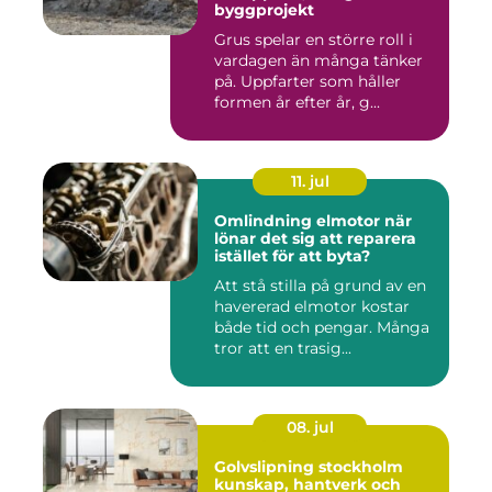
byggprojekt
Grus spelar en större roll i
vardagen än många tänker
på. Uppfarter som håller
formen år efter år, g...
11. jul
Omlindning elmotor när
lönar det sig att reparera
istället för att byta?
Att stå stilla på grund av en
havererad elmotor kostar
både tid och pengar. Många
tror att en trasig...
08. jul
Golvslipning stockholm
kunskap, hantverk och