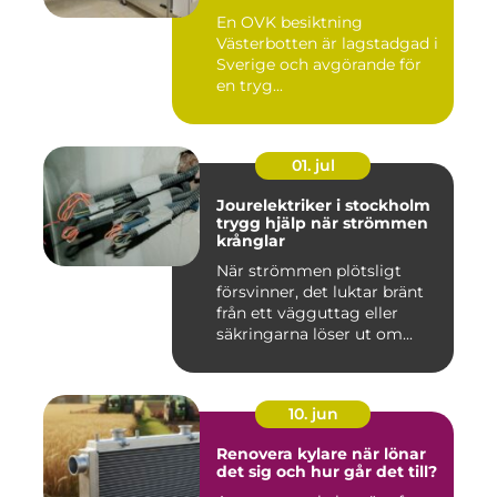
En OVK besiktning
Västerbotten är lagstadgad i
Sverige och avgörande för
en tryg...
01. jul
Jourelektriker i stockholm
trygg hjälp när strömmen
krånglar
När strömmen plötsligt
försvinner, det luktar bränt
från ett vägguttag eller
säkringarna löser ut om...
10. jun
Renovera kylare när lönar
det sig och hur går det till?