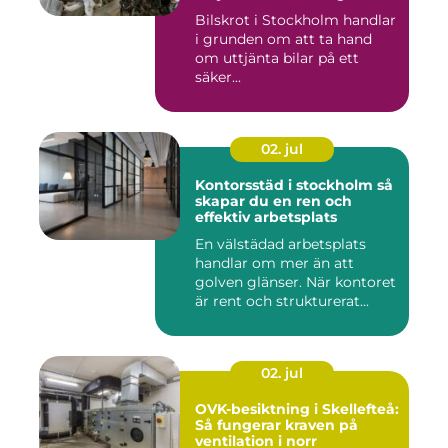
Bilskrot i Stockholm handlar
i grunden om att ta hand
om uttjänta bilar på ett
säker...
02. jul
Kontorsstäd i stockholm så
skapar du en ren och
effektiv arbetsplats
En välstädad arbetsplats
handlar om mer än att
golven glänser. När kontoret
är rent och strukturerat...
02. jul
OVK-besiktning i Skellefteå:
Så fungerar kraven på
ventilation i norr