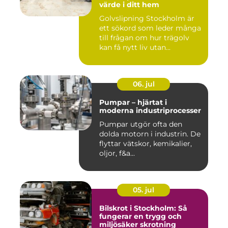
värde i ditt hem
Golvslipning Stockholm är
ett sökord som leder många
till frågan om hur trägolv
kan få nytt liv utan...
06. jul
Pumpar – hjärtat i
moderna industriprocesser
Pumpar utgör ofta den
dolda motorn i industrin. De
flyttar vätskor, kemikalier,
oljor, f&a...
05. jul
Bilskrot i Stockholm: Så
fungerar en trygg och
miljösäker skrotning