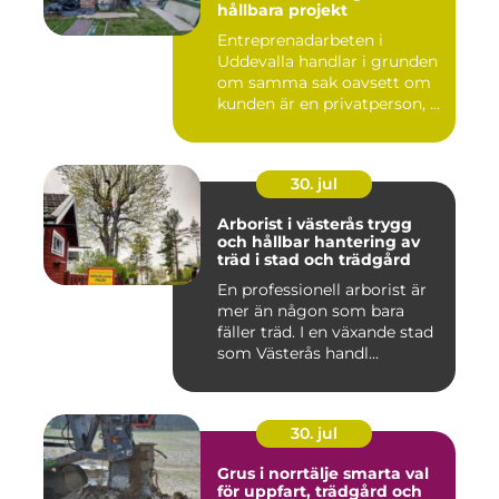
hållbara projekt
Entreprenadarbeten i
Uddevalla handlar i grunden
om samma sak oavsett om
kunden är en privatperson, ...
30. jul
Arborist i västerås trygg
och hållbar hantering av
träd i stad och trädgård
En professionell arborist är
mer än någon som bara
fäller träd. I en växande stad
som Västerås handl...
30. jul
Grus i norrtälje smarta val
för uppfart, trädgård och