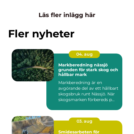
Läs fler inlägg här
Fler nyheter
04. aug
Markberedning nässjö
grunden för stark skog och
hållbar mark
Markberedning är en
avgörande del av ett hållbart
skogsbruk runt Nässjö. När
skogsmarken förbereds p...
03. aug
Smidesarbeten för