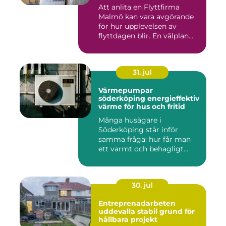
Att anlita en Flyttfirma
Malmö kan vara avgörande
för hur upplevelsen av
flyttdagen blir. En välplan...
31. jul
Värmepumpar
söderköping energieffektiv
värme för hus och fritid
Många husägare i
Söderköping står inför
samma fråga: hur får man
ett varmt och behagligt
hem året ru...
30. jul
Entreprenadarbeten
uddevalla stabil grund för
hållbara projekt