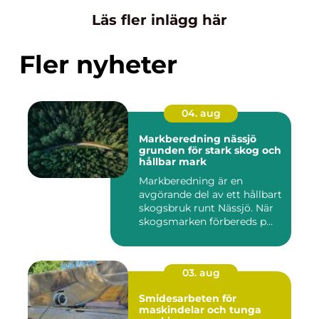
Läs fler inlägg här
Fler nyheter
04. aug
Markberedning nässjö
grunden för stark skog och
hållbar mark
Markberedning är en
avgörande del av ett hållbart
skogsbruk runt Nässjö. När
skogsmarken förbereds p...
03. aug
Smidesarbeten för
maskindelar och tunga