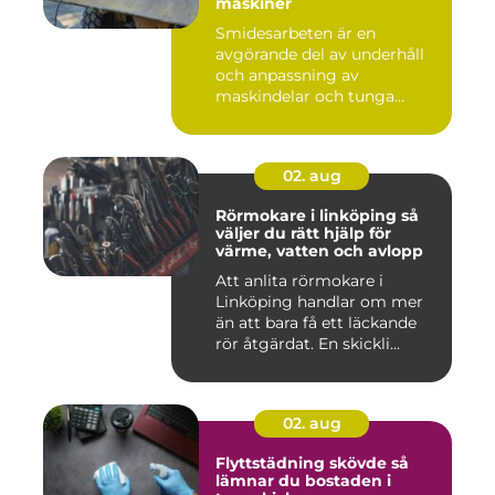
maskiner
Smidesarbeten är en
avgörande del av underhåll
och anpassning av
maskindelar och tunga
maskiner, sär...
02. aug
Rörmokare i linköping så
väljer du rätt hjälp för
värme, vatten och avlopp
Att anlita rörmokare i
Linköping handlar om mer
än att bara få ett läckande
rör åtgärdat. En skickli...
02. aug
Flyttstädning skövde så
lämnar du bostaden i