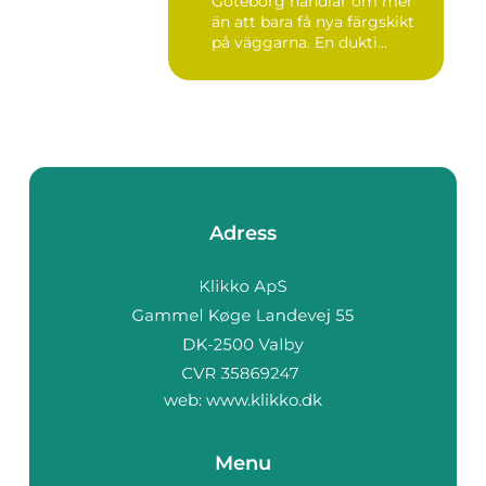
Göteborg handlar om mer
än att bara få nya färgskikt
på väggarna. En dukti...
Adress
web:
www.klikko.dk
Menu