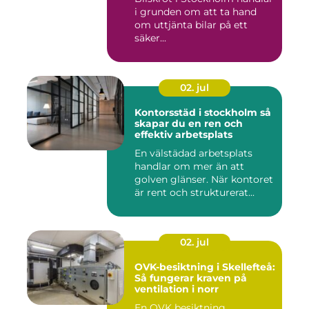
i grunden om att ta hand
om uttjänta bilar på ett
säker...
02. jul
Kontorsstäd i stockholm så
skapar du en ren och
effektiv arbetsplats
En välstädad arbetsplats
handlar om mer än att
golven glänser. När kontoret
är rent och strukturerat...
02. jul
OVK-besiktning i Skellefteå:
Så fungerar kraven på
ventilation i norr
En OVK besiktning