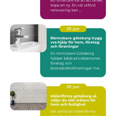
ett smartare val än att direkt
köpa en ny. En väl utförd
renovering kan ...
07. jun
Rörmokare göteborg trygg
vvs-hjälp för hem, företag
och föreningar
En rörmokare Göteborg
hjälper både privatpersoner,
företag och
bostadsrättsföreningar med
allt som r...
07. jun
Målerifirma göteborg så
väljer du rätt målare för
hem och fastighet
Att anlita en målerifirma