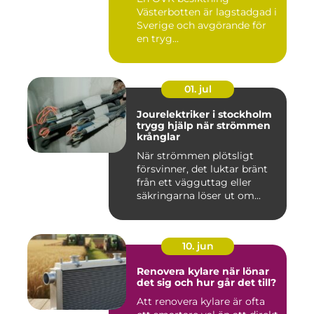
Västerbotten är lagstadgad i
Sverige och avgörande för
en tryg...
01. jul
Jourelektriker i stockholm
trygg hjälp när strömmen
krånglar
När strömmen plötsligt
försvinner, det luktar bränt
från ett vägguttag eller
säkringarna löser ut om...
10. jun
Renovera kylare när lönar
det sig och hur går det till?
Att renovera kylare är ofta