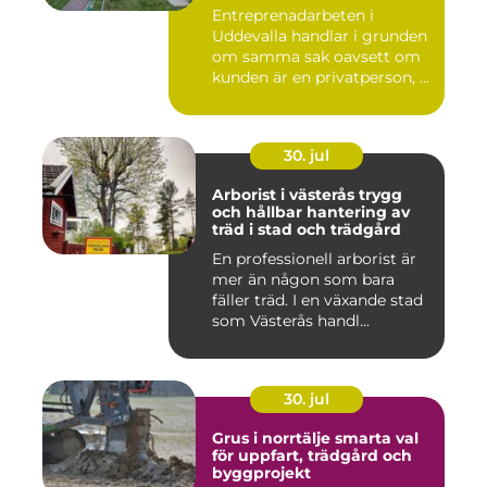
Entreprenadarbeten i
Uddevalla handlar i grunden
om samma sak oavsett om
kunden är en privatperson, ...
30. jul
Arborist i västerås trygg
och hållbar hantering av
träd i stad och trädgård
En professionell arborist är
mer än någon som bara
fäller träd. I en växande stad
som Västerås handl...
30. jul
Grus i norrtälje smarta val
för uppfart, trädgård och
byggprojekt