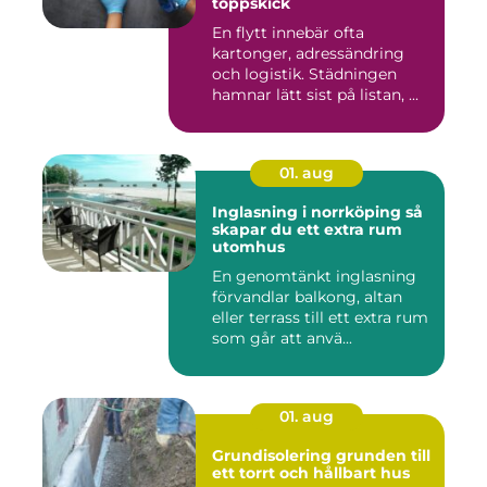
toppskick
En flytt innebär ofta
kartonger, adressändring
och logistik. Städningen
hamnar lätt sist på listan, ...
01. aug
Inglasning i norrköping så
skapar du ett extra rum
utomhus
En genomtänkt inglasning
förvandlar balkong, altan
eller terrass till ett extra rum
som går att anvä...
01. aug
Grundisolering grunden till
ett torrt och hållbart hus