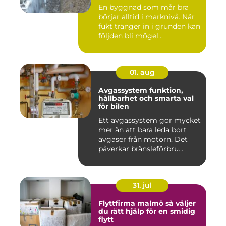
En byggnad som mår bra
börjar alltid i marknivå. När
fukt tränger in i grunden kan
följden bli mögel...
01. aug
Avgassystem funktion,
hållbarhet och smarta val
för bilen
Ett avgassystem gör mycket
mer än att bara leda bort
avgaser från motorn. Det
påverkar bränsleförbru...
31. jul
Flyttfirma malmö så väljer
du rätt hjälp för en smidig
flytt