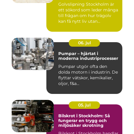
Golvslipning Stockholm är
ett sökord som leder många
till frågan om hur trägolv
kan få nytt liv utan...
06. jul
Pumpar – hjärtat i
moderna industriprocesser
Pumpar utgör ofta den
dolda motorn i industrin. De
flyttar vätskor, kemikalier,
oljor, f&a...
05. jul
Bilskrot i Stockholm: Så
fungerar en trygg och
miljösäker skrotning
Bilskrot i Stockholm handlar