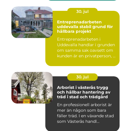
30. jul
Entreprenadarbeten
uddevalla stabil grund för
hållbara projekt
Entreprenadarbeten i
Uddevalla handlar i grunden
om samma sak oavsett om
kunden är en privatperson, ...
30. jul
Arborist i västerås trygg
och hållbar hantering av
träd i stad och trädgård
En professionell arborist är
mer än någon som bara
fäller träd. I en växande stad
som Västerås handl...