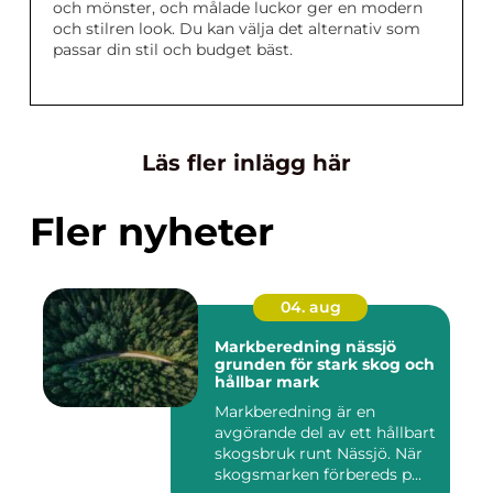
och mönster, och målade luckor ger en modern
och stilren look. Du kan välja det alternativ som
passar din stil och budget bäst.
Läs fler inlägg här
Fler nyheter
04. aug
Markberedning nässjö
grunden för stark skog och
hållbar mark
Markberedning är en
avgörande del av ett hållbart
skogsbruk runt Nässjö. När
skogsmarken förbereds p...