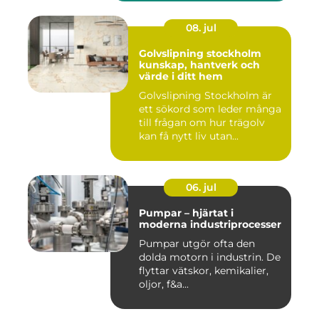
08. jul
Golvslipning stockholm
kunskap, hantverk och
värde i ditt hem
Golvslipning Stockholm är
ett sökord som leder många
till frågan om hur trägolv
kan få nytt liv utan...
06. jul
Pumpar – hjärtat i
moderna industriprocesser
Pumpar utgör ofta den
dolda motorn i industrin. De
flyttar vätskor, kemikalier,
oljor, f&a...