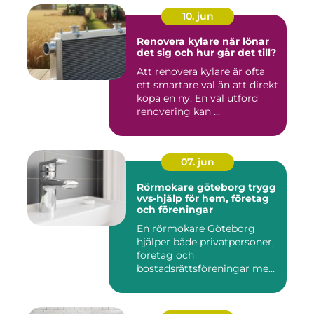
10. jun
Renovera kylare när lönar
det sig och hur går det till?
Att renovera kylare är ofta
ett smartare val än att direkt
köpa en ny. En väl utförd
renovering kan ...
07. jun
Rörmokare göteborg trygg
vvs-hjälp för hem, företag
och föreningar
En rörmokare Göteborg
hjälper både privatpersoner,
företag och
bostadsrättsföreningar med
allt som r...