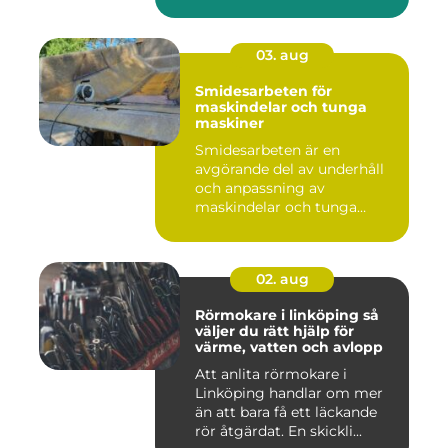
03. aug
Smidesarbeten för
maskindelar och tunga
maskiner
Smidesarbeten är en
avgörande del av underhåll
och anpassning av
maskindelar och tunga
maskiner, sär...
02. aug
Rörmokare i linköping så
väljer du rätt hjälp för
värme, vatten och avlopp
Att anlita rörmokare i
Linköping handlar om mer
än att bara få ett läckande
rör åtgärdat. En skickli...