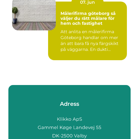
07. jun
Målerifirma göteborg så
väljer du rätt målare för
hem och fastighet
Att anlita en målerifirma
Göteborg handlar om mer
än att bara få nya färgskikt
på väggarna. En dukti...
Adress