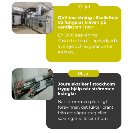
02. jul
OVK-besiktning i Skellefteå:
Så fungerar kraven på
ventilation i norr
En OVK besiktning
Västerbotten är lagstadgad i
Sverige och avgörande för
en tryg...
01. jul
Jourelektriker i stockholm
trygg hjälp när strömmen
krånglar
När strömmen plötsligt
försvinner, det luktar bränt
från ett vägguttag eller
säkringarna löser ut om...