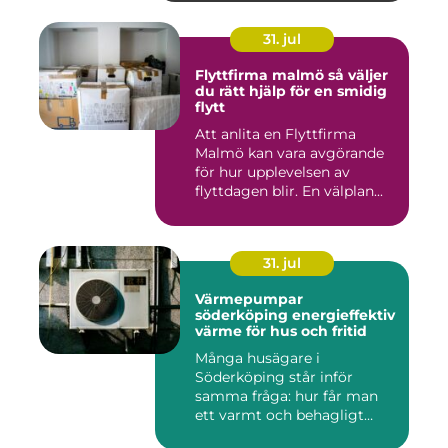
31. jul
Flyttfirma malmö så väljer
du rätt hjälp för en smidig
flytt
Att anlita en Flyttfirma
Malmö kan vara avgörande
för hur upplevelsen av
flyttdagen blir. En välplan...
31. jul
Värmepumpar
söderköping energieffektiv
värme för hus och fritid
Många husägare i
Söderköping står inför
samma fråga: hur får man
ett varmt och behagligt
hem året ru...