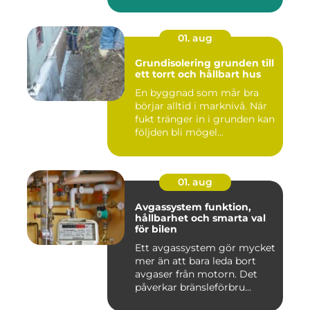
01. aug
Grundisolering grunden till
ett torrt och hållbart hus
En byggnad som mår bra
börjar alltid i marknivå. När
fukt tränger in i grunden kan
följden bli mögel...
01. aug
Avgassystem funktion,
hållbarhet och smarta val
för bilen
Ett avgassystem gör mycket
mer än att bara leda bort
avgaser från motorn. Det
påverkar bränsleförbru...