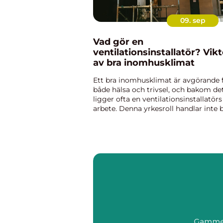
09. sep
Vad gör en
ventilationsinstallatör? Vik
av bra inomhusklimat
Ett bra inomhusklimat är avgörande 
både hälsa och trivsel, och bakom de
ligger ofta en ventilationsinstallatörs
arbete. Denna yrkesroll handlar inte 
om att installera fläktar och kanaler –
det handl...