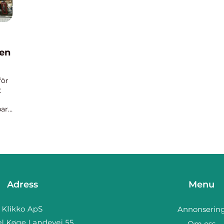
ten
för
t
bara
Adress
Menu
Annonserin
Om oss