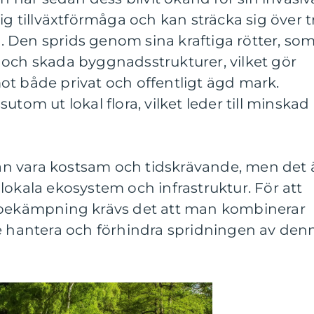
ig tillväxtförmåga och kan sträcka sig över t
 Den sprids genom sina kraftiga rötter, so
 och skada byggnadsstrukturer, vilket gör
t mot både privat och offentligt ägd mark.
utom ut lokal flora, vilket leder till minskad
n vara kostsam och tidskrävande, men det 
lokala ekosystem och infrastruktur. För att
e bekämpning krävs det att man kombinerar
de hantera och förhindra spridningen av den