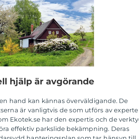
ll hjälp är avgörande
egen hand kan kännas överväldigande. De
erna är vanligtvis de som utförs av experte
m Ekotek.se har den expertis och de verkt
öra effektiv parkslide bekämpning. Deras
arsydd hanteringsplan som tar hänsyn till