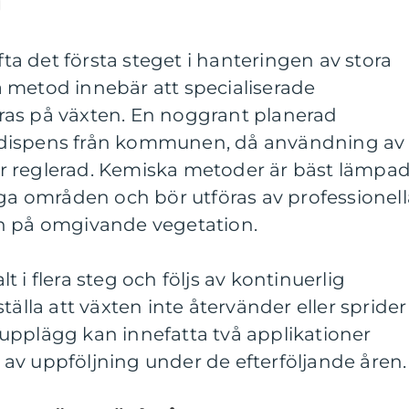
g
a det första steget i hanteringen av stora
 metod innebär att specialiserade
as på växten. En noggrant planerad
 dispens från kommunen, då användning av
r reglerad. Kemiska metoder är bäst lämpa
iga områden och bör utföras av professionell
n på omgivande vegetation.
 i flera steg och följs av kontinuerlig
tälla att växten inte återvänder eller sprider
kt upplägg kan innefatta två applikationer
jt av uppföljning under de efterföljande åren.