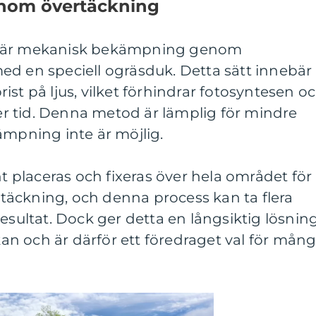
nom övertäckning
d är mekanisk bekämpning genom
ed en speciell ogräsduk. Detta sätt innebär
st på ljus, vilket förhindrar fotosyntesen o
 tid. Denna metod är lämplig för mindre
ämpning inte är möjlig.
placeras och fixeras över hela området för
g täckning, och denna process kan ta flera
resultat. Dock ger detta en långsiktig lösnin
n och är därför ett föredraget val för mån