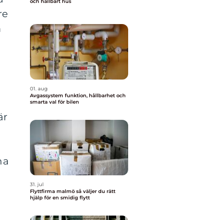
och hållbart hus
re
m
01. aug
Avgassystem funktion, hållbarhet och
smarta val för bilen
är
na
31. jul
Flyttfirma malmö så väljer du rätt
hjälp för en smidig flytt