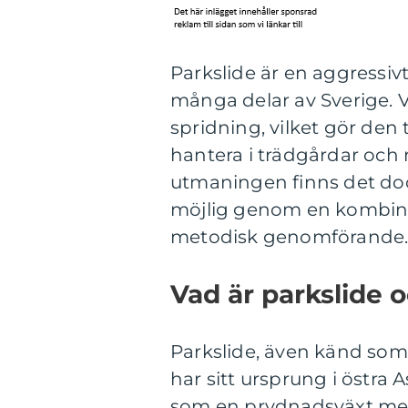
Parkslide är en aggressivt
många delar av Sverige. V
spridning, vilket gör den
hantera i trädgårdar och 
utmaningen finns det doc
möjlig genom en kombina
metodisk genomförande
Vad är parkslide 
Parkslide, även känd som 
har sitt ursprung i östra 
som en prydnadsväxt men 