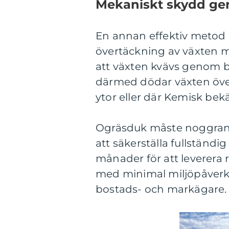
Mekaniskt skydd ge
En annan effektiv meto
övertäckning av växten m
att växten kvävs genom bri
därmed dödar växten över
ytor eller där Kemisk bek
Ogräsduk måste noggrant 
att säkerställa fullständi
månader för att leverera 
med minimal miljöpåverka
bostads- och markägare.