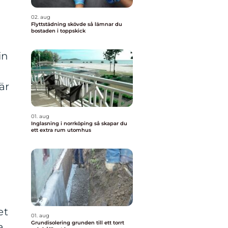
02. aug
Flyttstädning skövde så lämnar du
bostaden i toppskick
in
är
01. aug
Inglasning i norrköping så skapar du
ett extra rum utomhus
et
01. aug
Grundisolering grunden till ett torrt
a