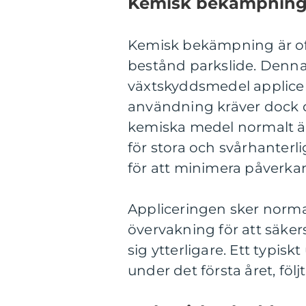
Kemisk bekämpnin
Kemisk bekämpning är oft
bestånd parkslide. Denna
växtskyddsmedel applicer
användning kräver dock
kemiska medel normalt ä
för stora och svårhanterl
för att minimera påverka
Appliceringen sker normalt
övervakning för att säkers
sig ytterligare. Ett typis
under det första året, föl