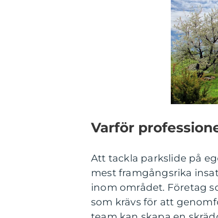
Varför professione
Att tackla parkslide på 
mest framgångsrika insats
inom området. Företag so
som krävs för att genomf
team kan skapa en skrädd