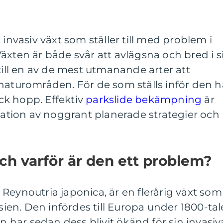
 invasiv växt som ställer till med problem i
äxten är både svår att avlägsna och bred i s
 till en av de mest utmanande arter att
naturområden. För de som ställs inför den h
k hopp. Effektiv
parkslide bekämpning
är
tion av noggrant planerade strategier och
.
och varför är den ett problem?
Reynoutria japonica, är en flerårig växt som
Asien. Den infördes till Europa under 1800-tal
har sedan dess blivit ökänd för sin invasiv