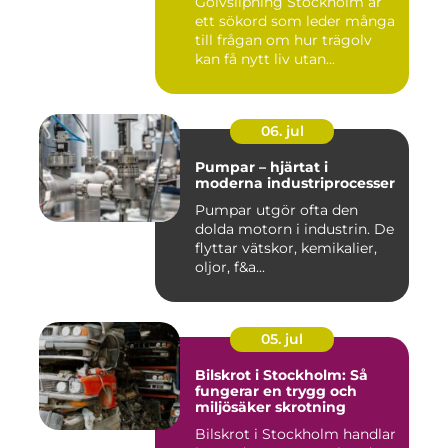
Golvslipning Stockholm är
ett sökord som leder många
till frågan om hur trägolv
kan få nytt liv utan...
06. jul
Pumpar – hjärtat i
moderna industriprocesser
Pumpar utgör ofta den
dolda motorn i industrin. De
flyttar vätskor, kemikalier,
oljor, f&a...
05. jul
Bilskrot i Stockholm: Så
fungerar en trygg och
miljösäker skrotning
Bilskrot i Stockholm handlar