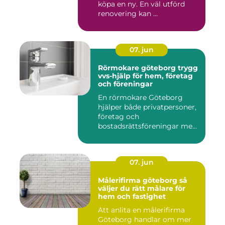
köpa en ny. En väl utförd
renovering kan ...
07. jun
Rörmokare göteborg trygg
vvs-hjälp för hem, företag
och föreningar
En rörmokare Göteborg
hjälper både privatpersoner,
företag och
bostadsrättsföreningar med
allt som r...
07. jun
Målerifirma göteborg så
väljer du rätt målare för
hem och fastighet
Att anlita en målerifirma
Göteborg handlar om mer