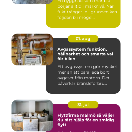
En byggnad som mår bra
börjar alltid i marknivå. När
fukt tränger in i grunden kan
följden bli mögel...
01. aug
Avgassystem funktion,
hållbarhet och smarta val
för bilen
Ett avgassystem gör mycket
mer än att bara leda bort
avgaser från motorn. Det
påverkar bränsleförbru...
31. jul
Flyttfirma malmö så väljer
du rätt hjälp för en smidig
flytt