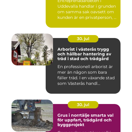
Entreprenadarbeten i
Uddevalla handlar i grunden
om samma sak oavsett om
kunden är en privatperson, ...
30. jul
Arborist i västerås trygg
och hållbar hantering av
träd i stad och trädgård
En professionell arborist är
mer än någon som bara
fäller träd. I en växande stad
som Västerås handl...
30. jul
Grus i norrtälje smarta val
för uppfart, trädgård och
byggprojekt