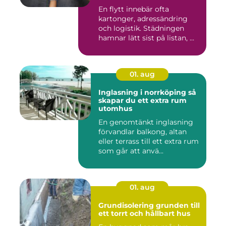
En flytt innebär ofta
kartonger, adressändring
och logistik. Städningen
hamnar lätt sist på listan, ...
01. aug
Inglasning i norrköping så
skapar du ett extra rum
utomhus
En genomtänkt inglasning
förvandlar balkong, altan
eller terrass till ett extra rum
som går att anvä...
01. aug
Grundisolering grunden till
ett torrt och hållbart hus