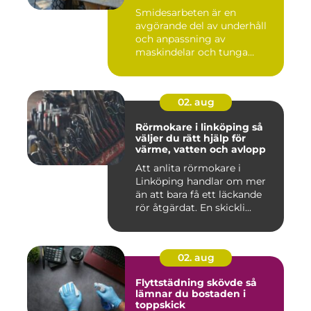
Smidesarbeten är en
avgörande del av underhåll
och anpassning av
maskindelar och tunga
maskiner, sär...
02. aug
Rörmokare i linköping så
väljer du rätt hjälp för
värme, vatten och avlopp
Att anlita rörmokare i
Linköping handlar om mer
än att bara få ett läckande
rör åtgärdat. En skickli...
02. aug
Flyttstädning skövde så
lämnar du bostaden i
toppskick