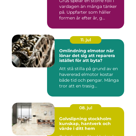
Grus spelar en större roll i
vardagen än många tänker
på. Uppfarter som håller
formen år efter år, g...
11. jul
Omlindning elmotor när
lönar det sig att reparera
istället för att byta?
Att stå stilla på grund av en
havererad elmotor kostar
både tid och pengar. Många
tror att en trasig...
08. jul
Golvslipning stockholm
kunskap, hantverk och
värde i ditt hem