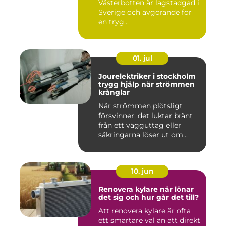
Västerbotten är lagstadgad i
Sverige och avgörande för
en tryg...
01. jul
Jourelektriker i stockholm
trygg hjälp när strömmen
krånglar
När strömmen plötsligt
försvinner, det luktar bränt
från ett vägguttag eller
säkringarna löser ut om...
10. jun
Renovera kylare när lönar
det sig och hur går det till?
Att renovera kylare är ofta
ett smartare val än att direkt