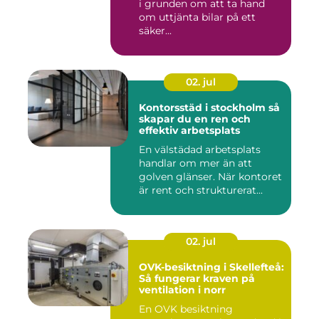
i grunden om att ta hand
om uttjänta bilar på ett
säker...
02. jul
Kontorsstäd i stockholm så
skapar du en ren och
effektiv arbetsplats
En välstädad arbetsplats
handlar om mer än att
golven glänser. När kontoret
är rent och strukturerat...
02. jul
OVK-besiktning i Skellefteå:
Så fungerar kraven på
ventilation i norr
En OVK besiktning