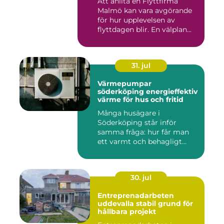
Att anlita en Flyttfirma
Malmö kan vara avgörande
för hur upplevelsen av
flyttdagen blir. En välplan...
31. jul
Värmepumpar
söderköping energieffektiv
värme för hus och fritid
Många husägare i
Söderköping står inför
samma fråga: hur får man
ett varmt och behagligt
hem året ru...
30. jul
Entreprenadarbeten
uddevalla stabil grund för
hållbara projekt