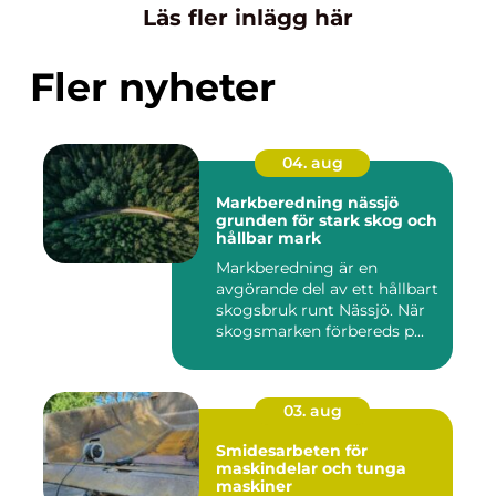
Läs fler inlägg här
Fler nyheter
04. aug
Markberedning nässjö
grunden för stark skog och
hållbar mark
Markberedning är en
avgörande del av ett hållbart
skogsbruk runt Nässjö. När
skogsmarken förbereds p...
03. aug
Smidesarbeten för
maskindelar och tunga
maskiner