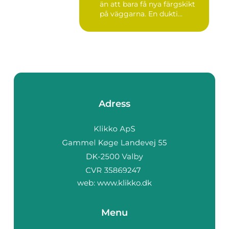
än att bara få nya färgskikt
på väggarna. En dukti...
Adress
web:
www.klikko.dk
Menu