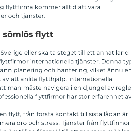
lig flyttfirma kommer alltid att vara
r och tjänster.
 sömlös flytt
verige eller ska ta steget till ett annat land 
yttfirmor internationella tjänster. Denna ty
grann planering och hantering, vilket ännu e
v att anlita flytthjälp. Internationella
att man måste navigera i en djungel av regle
fessionella flyttfirmor har stor erfarenhet av
flytt, från första kontakt till sista lådan är
imera oro och stress. Tjänster från flyttfirmor