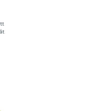
tt
åt