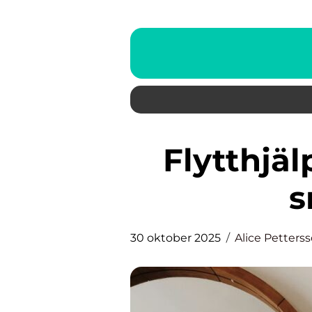
Flytthjälp: Din guide för en
s
30 oktober 2025
Alice Petters