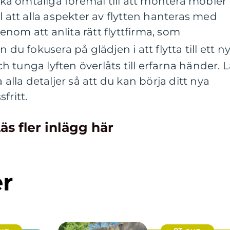
acka ömtåliga föremål till att montera möbler
l att alla aspekter av flytten hanteras med
nom att anlita rätt flyttfirma, som
an du fokusera på glädjen i att flytta till ett ny
 tunga lyften överlåts till erfarna händer. L
 alla detaljer så att du kan börja ditt nya
fritt.
äs fler inlägg här
er