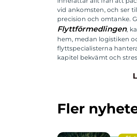
innefattar allt från att p
vid ankomsten, och ser til
precision och omtanke. Ge
Flyttförmedlingen
, k
hem, medan logistiken och
flyttspecialisterna hantera
kapitel bekvämt och stress
L
Fler nyhet