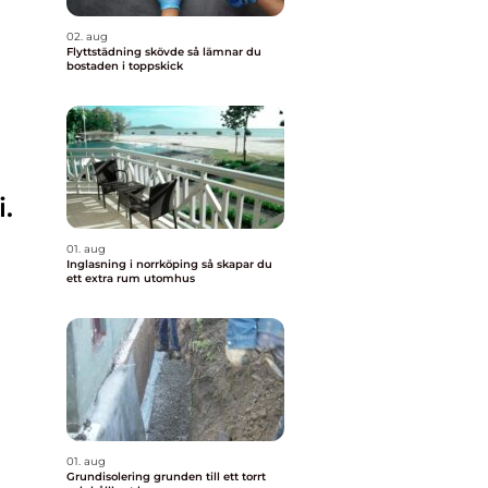
02. aug
Flyttstädning skövde så lämnar du
bostaden i toppskick
.
01. aug
Inglasning i norrköping så skapar du
ett extra rum utomhus
l
01. aug
Grundisolering grunden till ett torrt