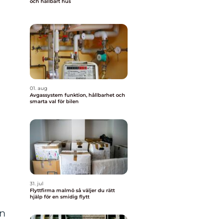
och hållbart hus
01. aug
Avgassystem funktion, hållbarhet och
smarta val för bilen
31. jul
Flyttfirma malmö så väljer du rätt
hjälp för en smidig flytt
an