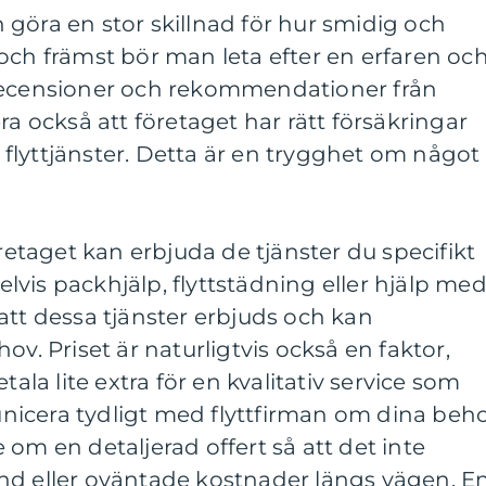
an göra en stor skillnad för hur smidig och
st och främst bör man leta efter en erfaren oc
 recensioner och rekommendationer från
ra också att företaget har rätt försäkringar
ra flyttjänster. Detta är en trygghet om något
öretaget kan erbjuda de tjänster du specifikt
vis packhjälp, flyttstädning eller hjälp me
ll att dessa tjänster erbjuds och kan
ov. Priset är naturligtvis också en faktor,
tala lite extra för en kvalitativ service som
icera tydligt med flyttfirman om dina beh
 om en detaljerad offert så att det inte
nd eller oväntade kostnader längs vägen. E