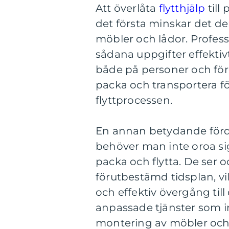
Att överlåta
flytthjälp
till
det första minskar det de
möbler och lådor. Professi
sådana uppgifter effektivt
både på personer och för
packa och transportera f
flyttprocessen.
En annan betydande förde
behöver man inte oroa sig 
packa och flytta. De ser o
förutbestämd tidsplan, vil
och effektiv övergång til
anpassade tjänster som 
montering av möbler och 