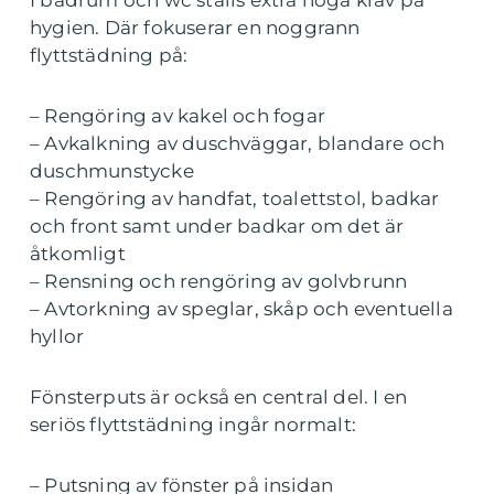
I badrum och wc ställs extra höga krav på
hygien. Där fokuserar en noggrann
flyttstädning på:
– Rengöring av kakel och fogar
– Avkalkning av duschväggar, blandare och
duschmunstycke
– Rengöring av handfat, toalettstol, badkar
och front samt under badkar om det är
åtkomligt
– Rensning och rengöring av golvbrunn
– Avtorkning av speglar, skåp och eventuella
hyllor
Fönsterputs är också en central del. I en
seriös flyttstädning ingår normalt:
– Putsning av fönster på insidan