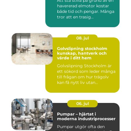
Att stå stilla på grund av en
havererad elmotor kostar
både tid och pengar. Många
tror att en trasig...
08. jul
Golvslipning stockholm
kunskap, hantverk och
värde i ditt hem
Golvslipning Stockholm är
ett sökord som leder många
till frågan om hur trägolv
kan få nytt liv utan...
06. jul
Pumpar – hjärtat i
moderna industriprocesser
Pumpar utgör ofta den