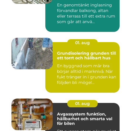
En genomtänkt inglasning
förvandlar balkong, altan
eller terrass till ett extra rum
som går att anvä...
01. aug
Grundisolering grunden till
ett torrt och hållbart hus
En byggnad som mår bra
börjar alltid i marknivå. När
fukt tränger in i grunden kan
följden bli mögel...
01. aug
Avgassystem funktion,
hållbarhet och smarta val
för bilen