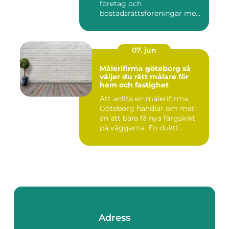
företag och
bostadsrättsföreningar med
allt som r...
07. jun
Målerifirma göteborg så
väljer du rätt målare för
hem och fastighet
Att anlita en målerifirma
Göteborg handlar om mer
än att bara få nya färgskikt
på väggarna. En dukti...
Adress