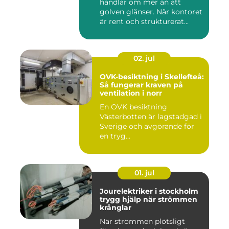
handlar om mer än att
golven glänser. När kontoret
är rent och strukturerat...
02. jul
OVK-besiktning i Skellefteå:
Så fungerar kraven på
ventilation i norr
En OVK besiktning
Västerbotten är lagstadgad i
Sverige och avgörande för
en tryg...
01. jul
Jourelektriker i stockholm
trygg hjälp när strömmen
krånglar
När strömmen plötsligt