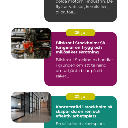
dolda motorn i industrin. De
flyttar vätskor, kemikalier,
oljor, f&a...
05. jul
Bilskrot i Stockholm: Så
fungerar en trygg och
miljösäker skrotning
Bilskrot i Stockholm handlar
i grunden om att ta hand
om uttjänta bilar på ett
säker...
02. jul
Kontorsstäd i stockholm så
skapar du en ren och
effektiv arbetsplats
En välstädad arbetsplats