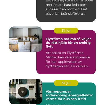
Ett avgassystem gör mycket
mer än att bara leda bort
avgaser från motorn. Det
påverkar bränsleförbru...
31. jul
Flyttfirma malmö så väljer
du rätt hjälp för en smidig
flytt
Att anlita en Flyttfirma
Malmö kan vara avgörande
för hur upplevelsen av
flyttdagen blir. En välplan...
31. jul
Värmepumpar
söderköping energieffektiv
värme för hus och fritid