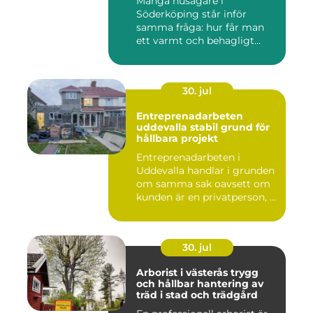
Många husägare i
Söderköping står inför
samma fråga: hur får man
ett varmt och behagligt
hem året ru...
30. jul
Entreprenadarbeten
uddevalla stabil grund för
hållbara projekt
Entreprenadarbeten i
Uddevalla handlar i grunden
om samma sak oavsett om
kunden är en privatperson, ...
30. jul
Arborist i västerås trygg
och hållbar hantering av
träd i stad och trädgård