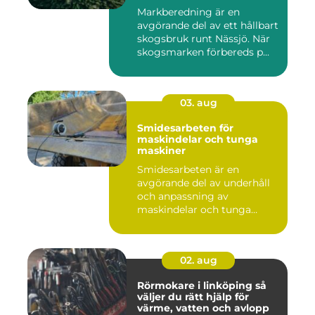
Markberedning är en
avgörande del av ett hållbart
skogsbruk runt Nässjö. När
skogsmarken förbereds p...
03. aug
Smidesarbeten för
maskindelar och tunga
maskiner
Smidesarbeten är en
avgörande del av underhåll
och anpassning av
maskindelar och tunga
maskiner, sär...
02. aug
Rörmokare i linköping så
väljer du rätt hjälp för
värme, vatten och avlopp