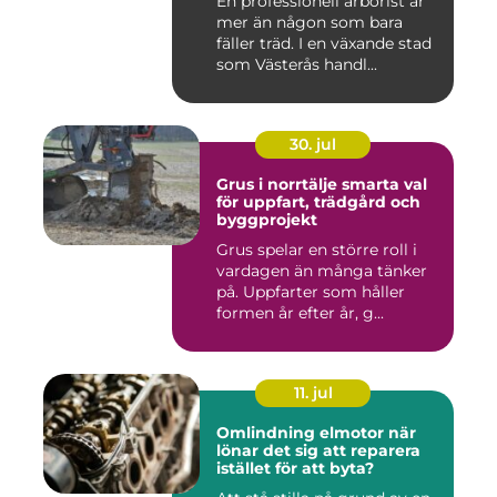
En professionell arborist är
mer än någon som bara
fäller träd. I en växande stad
som Västerås handl...
30. jul
Grus i norrtälje smarta val
för uppfart, trädgård och
byggprojekt
Grus spelar en större roll i
vardagen än många tänker
på. Uppfarter som håller
formen år efter år, g...
11. jul
Omlindning elmotor när
lönar det sig att reparera
istället för att byta?