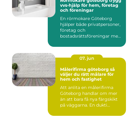
Rörmokare göteborg trygg
vvs-hjälp för hem, företag
och föreningar
En rörmokare Göteborg
hjälper både privatpersoner,
företag och
bostadsrättsföreningar med
allt som r...
07. jun
Målerifirma göteborg så
väljer du rätt målare för
hem och fastighet
Att anlita en målerifirma
Göteborg handlar om mer
än att bara få nya färgskikt
på väggarna. En dukti...