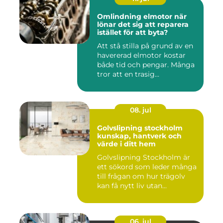
Omlindning elmotor när
lönar det sig att reparera
istället för att byta?
Att stå stilla på grund av en
havererad elmotor kostar
både tid och pengar. Många
tror att en trasig...
08. jul
Golvslipning stockholm
kunskap, hantverk och
värde i ditt hem
Golvslipning Stockholm är
ett sökord som leder många
till frågan om hur trägolv
kan få nytt liv utan...
06. jul