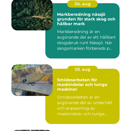
04. aug
Markberedning nässjö
grunden för stark skog och
hållbar mark
Markberedning är en
avgörande del av ett hållbart
skogsbruk runt Nässjö. När
skogsmarken förbereds p...
03. aug
Smidesarbeten för
maskindelar och tunga
maskiner
Smidesarbeten är en
avgörande del av underhåll
och anpassning av
maskindelar och tunga
maskiner, sär...