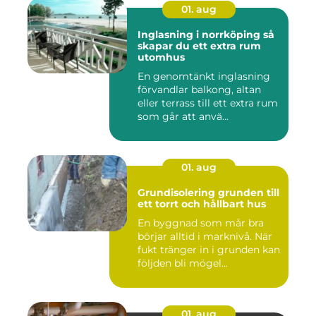
01. aug
Inglasning i norrköping så
skapar du ett extra rum
utomhus
En genomtänkt inglasning
förvandlar balkong, altan
eller terrass till ett extra rum
som går att anvä...
01. aug
Grundisolering grunden till
ett torrt och hållbart hus
En byggnad som mår bra
börjar alltid i marknivå. När
fukt tränger in i grunden kan
följden bli mögel...
01. aug