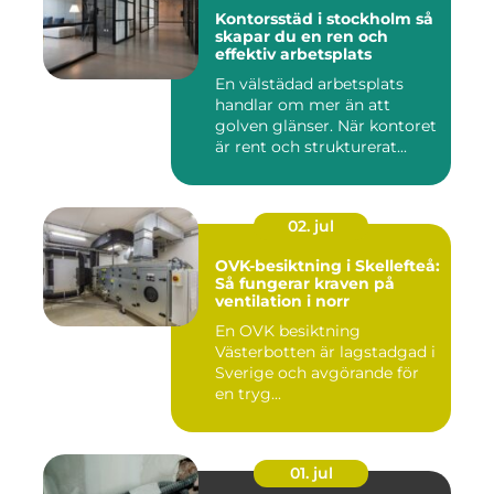
Kontorsstäd i stockholm så
skapar du en ren och
effektiv arbetsplats
En välstädad arbetsplats
handlar om mer än att
golven glänser. När kontoret
är rent och strukturerat...
02. jul
OVK-besiktning i Skellefteå:
Så fungerar kraven på
ventilation i norr
En OVK besiktning
Västerbotten är lagstadgad i
Sverige och avgörande för
en tryg...
01. jul