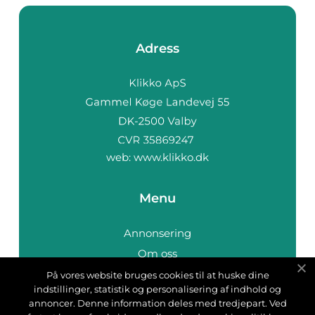
Adress
web:
www.klikko.dk
Menu
Annonsering
Om oss
Cookies
På vores website bruges cookies til at huske dine
indstillinger, statistik og personalisering af indhold og
Kontakta oss
annoncer. Denne information deles med tredjepart. Ved
Sitemap