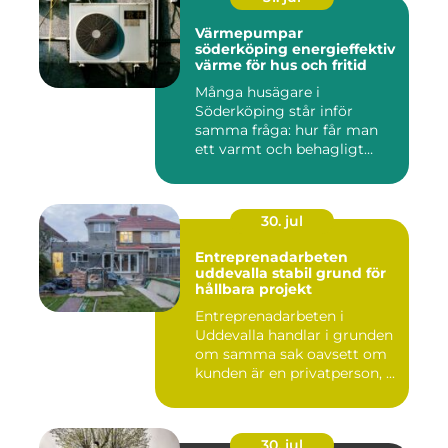
Värmepumpar
söderköping energieffektiv
värme för hus och fritid
Många husägare i
Söderköping står inför
samma fråga: hur får man
ett varmt och behagligt
hem året ru...
30. jul
Entreprenadarbeten
uddevalla stabil grund för
hållbara projekt
Entreprenadarbeten i
Uddevalla handlar i grunden
om samma sak oavsett om
kunden är en privatperson, ...
30. jul