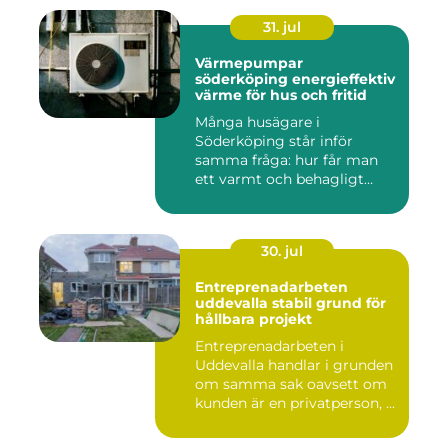
31. jul
Värmepumpar
söderköping energieffektiv
värme för hus och fritid
Många husägare i
Söderköping står inför
samma fråga: hur får man
ett varmt och behagligt
hem året ru...
30. jul
Entreprenadarbeten
uddevalla stabil grund för
hållbara projekt
Entreprenadarbeten i
Uddevalla handlar i grunden
om samma sak oavsett om
kunden är en privatperson, ...