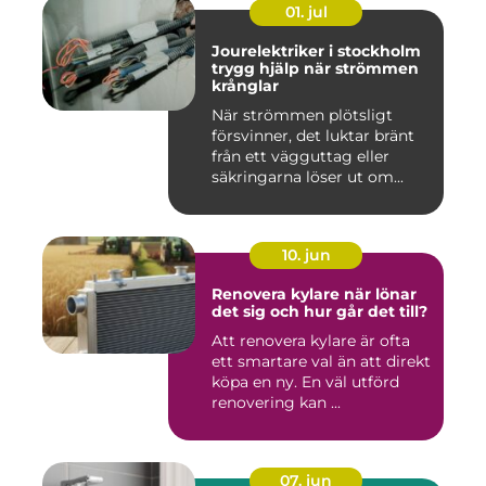
01. jul
Jourelektriker i stockholm
trygg hjälp när strömmen
krånglar
När strömmen plötsligt
försvinner, det luktar bränt
från ett vägguttag eller
säkringarna löser ut om...
10. jun
Renovera kylare när lönar
det sig och hur går det till?
Att renovera kylare är ofta
ett smartare val än att direkt
köpa en ny. En väl utförd
renovering kan ...
07. jun