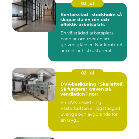
02. jul
Kontorsstäd i stockholm så
skapar du en ren och
effektiv arbetsplats
En välstädad arbetsplats
handlar om mer än att
golven glänser. När kontoret
är rent och strukturerat...
02. jul
OVK-besiktning i Skellefteå:
Så fungerar kraven på
ventilation i norr
En OVK besiktning
Västerbotten är lagstadgad i
Sverige och avgörande för
en tryg...