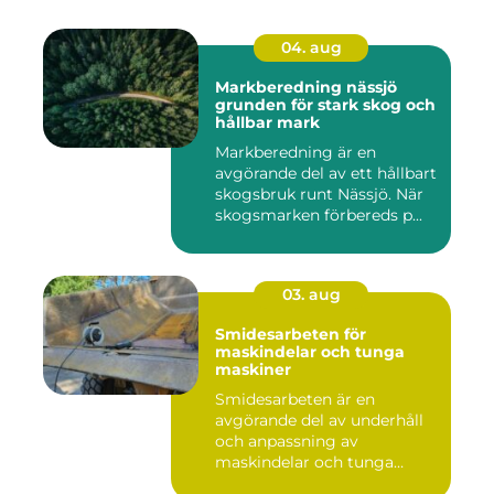
04. aug
Markberedning nässjö
grunden för stark skog och
hållbar mark
Markberedning är en
avgörande del av ett hållbart
skogsbruk runt Nässjö. När
skogsmarken förbereds p...
03. aug
Smidesarbeten för
maskindelar och tunga
maskiner
Smidesarbeten är en
avgörande del av underhåll
och anpassning av
maskindelar och tunga
maskiner, sär...