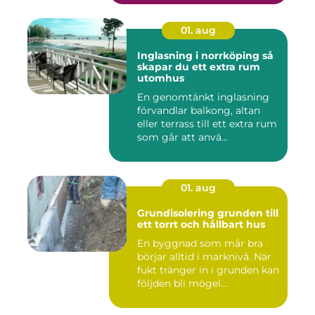
01. aug
Inglasning i norrköping så
skapar du ett extra rum
utomhus
En genomtänkt inglasning
förvandlar balkong, altan
eller terrass till ett extra rum
som går att anvä...
01. aug
Grundisolering grunden till
ett torrt och hållbart hus
En byggnad som mår bra
börjar alltid i marknivå. När
fukt tränger in i grunden kan
följden bli mögel...