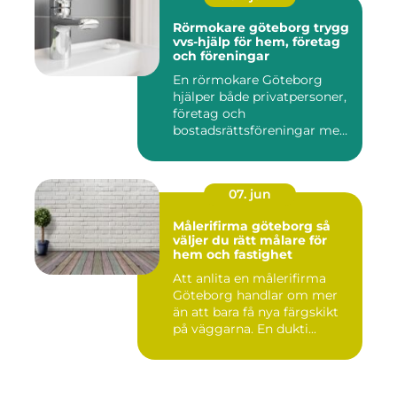
Rörmokare göteborg trygg
vvs-hjälp för hem, företag
och föreningar
En rörmokare Göteborg
hjälper både privatpersoner,
företag och
bostadsrättsföreningar med
allt som r...
07. jun
Målerifirma göteborg så
väljer du rätt målare för
hem och fastighet
Att anlita en målerifirma
Göteborg handlar om mer
än att bara få nya färgskikt
på väggarna. En dukti...