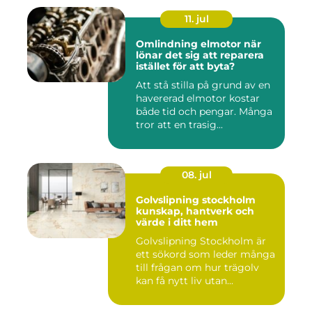
11. jul
Omlindning elmotor när
lönar det sig att reparera
istället för att byta?
Att stå stilla på grund av en
havererad elmotor kostar
både tid och pengar. Många
tror att en trasig...
08. jul
Golvslipning stockholm
kunskap, hantverk och
värde i ditt hem
Golvslipning Stockholm är
ett sökord som leder många
till frågan om hur trägolv
kan få nytt liv utan...