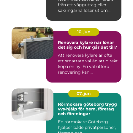
från ett vägguttag eller
säkringarna löser ut om...
10. jun
Renovera kylare när lönar
det sig och hur går det till?
Att renovera kylare är ofta
ett smartare val än att direkt
köpa en ny. En väl utförd
renovering kan ...
07. jun
Rörmokare göteborg trygg
vvs-hjälp för hem, företag
och föreningar
En rörmokare Göteborg
hjälper både privatpersoner,
företag och