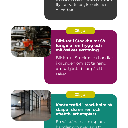
flyttar vätskor, kemikalier,
oljor, f&a...
05. jul
Bilskrot i Stockholm: Så
fungerar en trygg och
miljösäker skrotning
Bilskrot i Stockholm handlar
i grunden om att ta hand
om uttjänta bilar på ett
säker...
02. jul
Kontorsstäd i stockholm så
skapar du en ren och
effektiv arbetsplats
En välstädad arbetsplats
handlar om mer än att