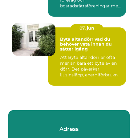
bostadsrättsföreningar med
allt som r...
07. jun
Byta altandörr vad du
behöver veta innan du
sätter igång
Att Byta altandörr är ofta
mer än bara ett byte av en
dörr. Det påverkar
ljusinsläpp, energiförbrukn...
Adress