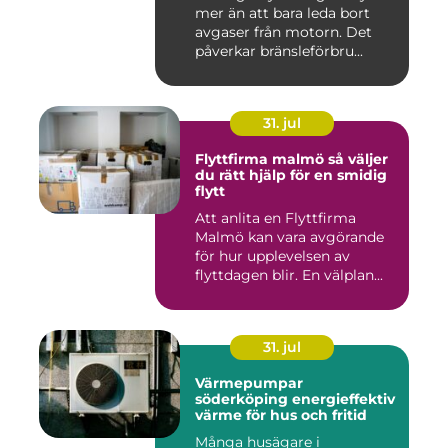
mer än att bara leda bort
avgaser från motorn. Det
påverkar bränsleförbru...
31. jul
Flyttfirma malmö så väljer
du rätt hjälp för en smidig
flytt
Att anlita en Flyttfirma
Malmö kan vara avgörande
för hur upplevelsen av
flyttdagen blir. En välplan...
31. jul
Värmepumpar
söderköping energieffektiv
värme för hus och fritid
Många husägare i