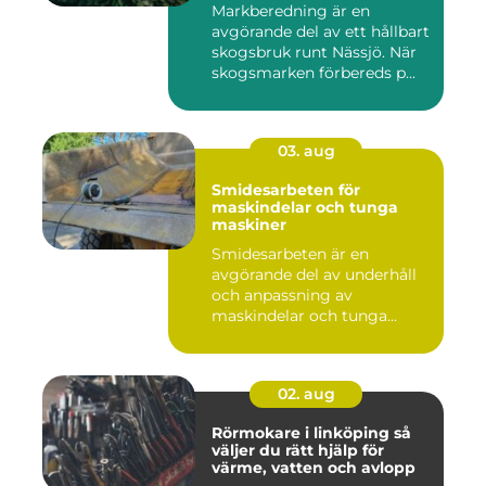
Markberedning är en
avgörande del av ett hållbart
skogsbruk runt Nässjö. När
skogsmarken förbereds p...
03. aug
Smidesarbeten för
maskindelar och tunga
maskiner
Smidesarbeten är en
avgörande del av underhåll
och anpassning av
maskindelar och tunga
maskiner, sär...
02. aug
Rörmokare i linköping så
väljer du rätt hjälp för
värme, vatten och avlopp