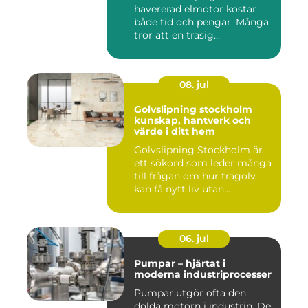
havererad elmotor kostar
både tid och pengar. Många
tror att en trasig...
08. jul
Golvslipning stockholm
kunskap, hantverk och
värde i ditt hem
Golvslipning Stockholm är
ett sökord som leder många
till frågan om hur trägolv
kan få nytt liv utan...
06. jul
Pumpar – hjärtat i
moderna industriprocesser
Pumpar utgör ofta den
dolda motorn i industrin. De