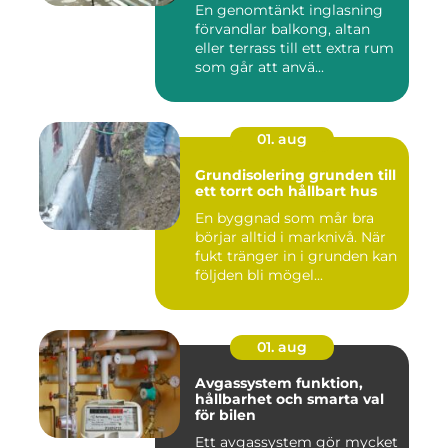
En genomtänkt inglasning
förvandlar balkong, altan
eller terrass till ett extra rum
som går att anvä...
01. aug
Grundisolering grunden till
ett torrt och hållbart hus
En byggnad som mår bra
börjar alltid i marknivå. När
fukt tränger in i grunden kan
följden bli mögel...
01. aug
Avgassystem funktion,
hållbarhet och smarta val
för bilen
Ett avgassystem gör mycket