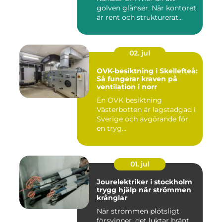
golven glänser. När kontoret
är rent och strukturerat...
02. jul
OVK-besiktning i Skellefteå:
Så fungerar kraven på
ventilation i norr
En OVK besiktning
Västerbotten är lagstadgad i
Sverige och avgörande för
en tryg...
01. jul
Jourelektriker i stockholm
trygg hjälp när strömmen
krånglar
När strömmen plötsligt
försvinner, det luktar bränt