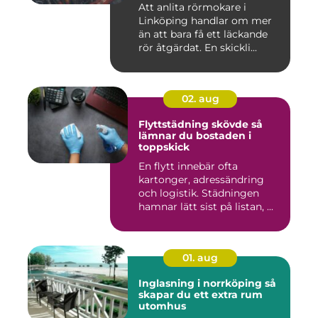
Att anlita rörmokare i
Linköping handlar om mer
än att bara få ett läckande
rör åtgärdat. En skickli...
02. aug
Flyttstädning skövde så
lämnar du bostaden i
toppskick
En flytt innebär ofta
kartonger, adressändring
och logistik. Städningen
hamnar lätt sist på listan, ...
01. aug
Inglasning i norrköping så
skapar du ett extra rum
utomhus