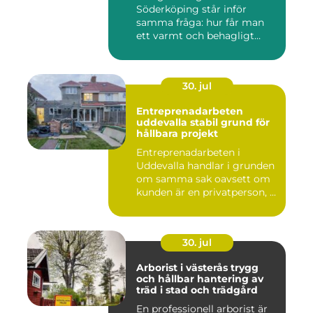
Söderköping står inför
samma fråga: hur får man
ett varmt och behagligt
hem året ru...
30. jul
Entreprenadarbeten
uddevalla stabil grund för
hållbara projekt
Entreprenadarbeten i
Uddevalla handlar i grunden
om samma sak oavsett om
kunden är en privatperson, ...
30. jul
Arborist i västerås trygg
och hållbar hantering av
träd i stad och trädgård
En professionell arborist är