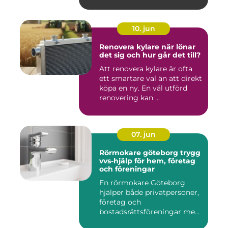
10. jun
Renovera kylare när lönar
det sig och hur går det till?
Att renovera kylare är ofta
ett smartare val än att direkt
köpa en ny. En väl utförd
renovering kan ...
07. jun
Rörmokare göteborg trygg
vvs-hjälp för hem, företag
och föreningar
En rörmokare Göteborg
hjälper både privatpersoner,
företag och
bostadsrättsföreningar med
allt som r...