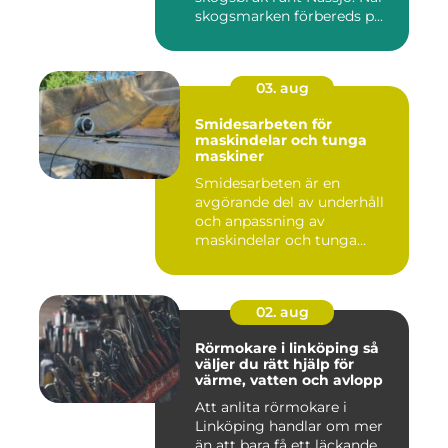
skogsmarken förbereds p...
03. aug
Smidesarbeten för
maskindelar och tunga
maskiner
Smidesarbeten är en
avgörande del av underhåll
och anpassning av
maskindelar och tunga
maskiner, sär...
02. aug
Rörmokare i linköping så
väljer du rätt hjälp för
värme, vatten och avlopp
Att anlita rörmokare i
Linköping handlar om mer
än att bara få ett läckande