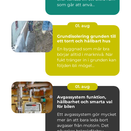
som går att anvä...
01. aug
Grundisolering grunden till
ett torrt och hållbart hus
En byggnad som mår bra
börjar alltid i marknivå. När
fukt tränger in i grunden kan
följden bli mögel...
01. aug
Avgassystem funktion,
hållbarhet och smarta val
för bilen
Ett avgassystem gör mycket
mer än att bara leda bort
avgaser från motorn. Det