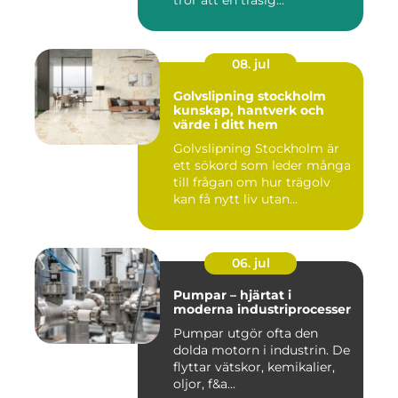
tror att en trasig...
08. jul
Golvslipning stockholm
kunskap, hantverk och
värde i ditt hem
Golvslipning Stockholm är
ett sökord som leder många
till frågan om hur trägolv
kan få nytt liv utan...
06. jul
Pumpar – hjärtat i
moderna industriprocesser
Pumpar utgör ofta den
dolda motorn i industrin. De
flyttar vätskor, kemikalier,
oljor, f&a...