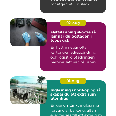
rör åtgärdat. En skickli...
02. aug
Flyttstädning skövde så
lämnar du bostaden i
toppskick
En flytt innebär ofta
kartonger, adressändring
och logistik. Städningen
hamnar lätt sist på listan, ...
01. aug
Inglasning i norrköping så
skapar du ett extra rum
utomhus
En genomtänkt inglasning
förvandlar balkong, altan
eller terrass till ett extra rum