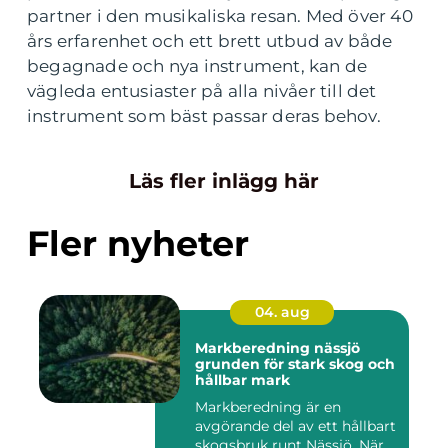
partner i den musikaliska resan. Med över 40
års erfarenhet och ett brett utbud av både
begagnade och nya instrument, kan de
vägleda entusiaster på alla nivåer till det
instrument som bäst passar deras behov.
Läs fler inlägg här
Fler nyheter
04. aug
Markberedning nässjö
grunden för stark skog och
hållbar mark
Markberedning är en
avgörande del av ett hållbart
skogsbruk runt Nässjö. När