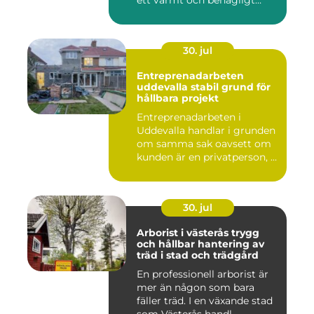
ett varmt och behagligt
hem året ru...
30. jul
Entreprenadarbeten
uddevalla stabil grund för
hållbara projekt
Entreprenadarbeten i
Uddevalla handlar i grunden
om samma sak oavsett om
kunden är en privatperson, ...
30. jul
Arborist i västerås trygg
och hållbar hantering av
träd i stad och trädgård
En professionell arborist är
mer än någon som bara
fäller träd. I en växande stad