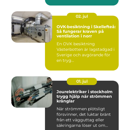
02. jul
OVK-besiktning i Skellefteå:
Så fungerar kraven på
ventilation i norr
En OVK besiktning
Västerbotten är lagstadgad i
Sverige och avgörande för
en tryg...
01. jul
Jourelektriker i stockholm
trygg hjälp när strömmen
krånglar
När strömmen plötsligt
försvinner, det luktar bränt
från ett vägguttag eller
säkringarna löser ut om...