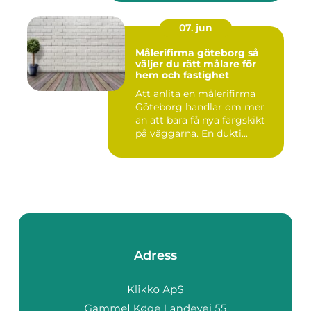
07. jun
Målerifirma göteborg så
väljer du rätt målare för
hem och fastighet
Att anlita en målerifirma
Göteborg handlar om mer
än att bara få nya färgskikt
på väggarna. En dukti...
Adress