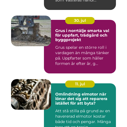
som Västerås handl...
30. jul
Grus i norrtälje smarta val
för uppfart, trädgård och
byggprojekt
Grus spelar en större roll i
vardagen än många tänker
på. Uppfarter som håller
formen år efter år, g...
11. jul
Omlindning elmotor när
lönar det sig att reparera
istället för att byta?
Att stå stilla på grund av en
havererad elmotor kostar
både tid och pengar. Många