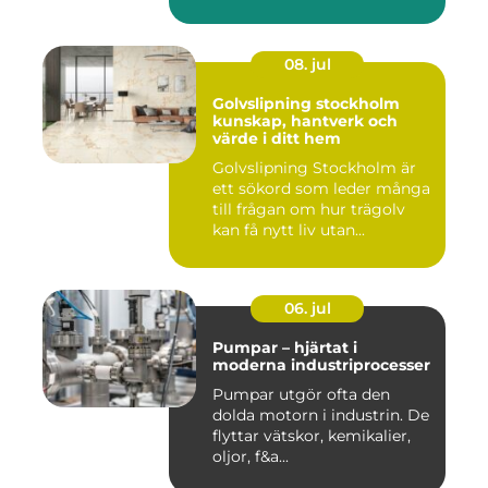
08. jul
Golvslipning stockholm
kunskap, hantverk och
värde i ditt hem
Golvslipning Stockholm är
ett sökord som leder många
till frågan om hur trägolv
kan få nytt liv utan...
06. jul
Pumpar – hjärtat i
moderna industriprocesser
Pumpar utgör ofta den
dolda motorn i industrin. De
flyttar vätskor, kemikalier,
oljor, f&a...