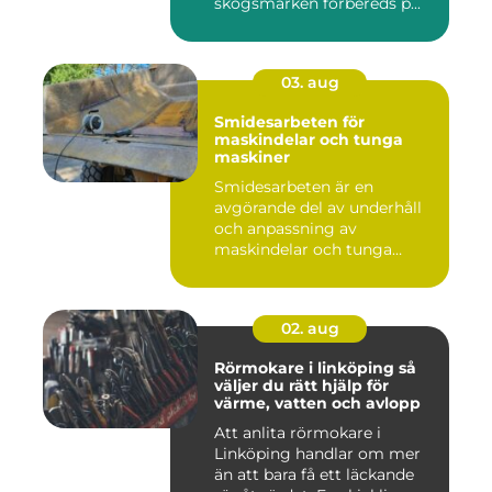
skogsmarken förbereds p...
03. aug
Smidesarbeten för
maskindelar och tunga
maskiner
Smidesarbeten är en
avgörande del av underhåll
och anpassning av
maskindelar och tunga
maskiner, sär...
02. aug
Rörmokare i linköping så
väljer du rätt hjälp för
värme, vatten och avlopp
Att anlita rörmokare i
Linköping handlar om mer
än att bara få ett läckande