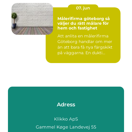
07. jun
Målerifirma göteborg så
väljer du rätt målare för
hem och fastighet
Att anlita en målerifirma
Göteborg handlar om mer
än att bara få nya färgskikt
på väggarna. En dukti...
Adress