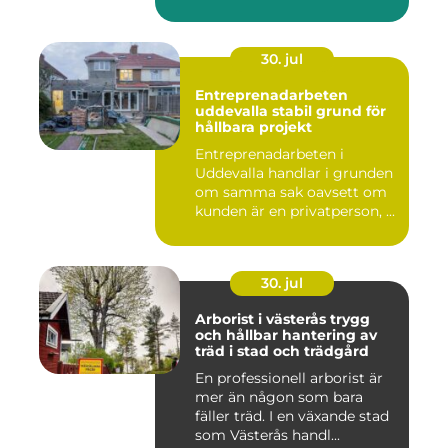
hem året ru...
30. jul
Entreprenadarbeten
uddevalla stabil grund för
hållbara projekt
Entreprenadarbeten i
Uddevalla handlar i grunden
om samma sak oavsett om
kunden är en privatperson, ...
30. jul
Arborist i västerås trygg
och hållbar hantering av
träd i stad och trädgård
En professionell arborist är
mer än någon som bara
fäller träd. I en växande stad
som Västerås handl...