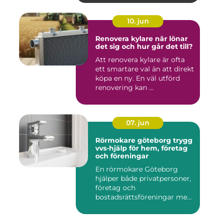
10. jun
Renovera kylare när lönar
det sig och hur går det till?
Att renovera kylare är ofta
ett smartare val än att direkt
köpa en ny. En väl utförd
renovering kan ...
07. jun
Rörmokare göteborg trygg
vvs-hjälp för hem, företag
och föreningar
En rörmokare Göteborg
hjälper både privatpersoner,
företag och
bostadsrättsföreningar med
allt som r...