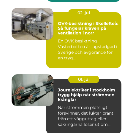
02. jul
OVK-besiktning i Skellefteå:
Så fungerar kraven på
ventilation i norr
En OVK besiktning
Västerbotten är lagstadgad i
Sverige och avgörande för
en tryg...
01. jul
Jourelektriker i stockholm
trygg hjälp när strömmen
krånglar
När strömmen plötsligt
försvinner, det luktar bränt
från ett vägguttag eller
säkringarna löser ut om...