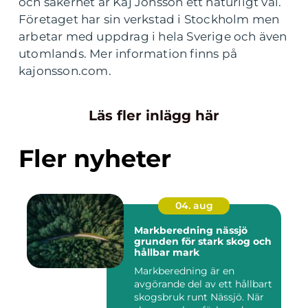
och säkerhet är Kaj Jonsson ett naturligt val.
Företaget har sin verkstad i Stockholm men
arbetar med uppdrag i hela Sverige och även
utomlands. Mer information finns på
kajonsson.com.
Läs fler inlägg här
Fler nyheter
04. aug
Markberedning nässjö
grunden för stark skog och
hållbar mark
Markberedning är en
avgörande del av ett hållbart
skogsbruk runt Nässjö. När