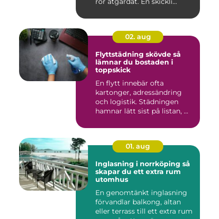
rör åtgärdat. En skickli...
02. aug
Flyttstädning skövde så
lämnar du bostaden i
toppskick
En flytt innebär ofta
kartonger, adressändring
och logistik. Städningen
hamnar lätt sist på listan, ...
01. aug
Inglasning i norrköping så
skapar du ett extra rum
utomhus
En genomtänkt inglasning
förvandlar balkong, altan
eller terrass till ett extra rum