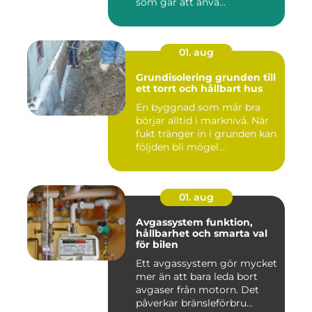
som går att anvä...
01. aug
Grundisolering grunden till
ett torrt och hållbart hus
En byggnad som mår bra
börjar alltid i marknivå. När
fukt tränger in i grunden kan
följden bli mögel...
01. aug
Avgassystem funktion,
hållbarhet och smarta val
för bilen
Ett avgassystem gör mycket
mer än att bara leda bort
avgaser från motorn. Det
påverkar bränsleförbru...