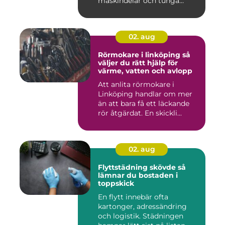
maskindelar och tunga
maskiner, sär...
02. aug
Rörmokare i linköping så
väljer du rätt hjälp för
värme, vatten och avlopp
Att anlita rörmokare i
Linköping handlar om mer
än att bara få ett läckande
rör åtgärdat. En skickli...
02. aug
Flyttstädning skövde så
lämnar du bostaden i
toppskick
En flytt innebär ofta
kartonger, adressändring
och logistik. Städningen