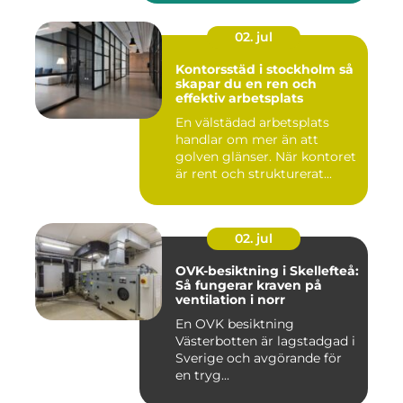
02. jul
Kontorsstäd i stockholm så
skapar du en ren och
effektiv arbetsplats
En välstädad arbetsplats
handlar om mer än att
golven glänser. När kontoret
är rent och strukturerat...
02. jul
OVK-besiktning i Skellefteå:
Så fungerar kraven på
ventilation i norr
En OVK besiktning
Västerbotten är lagstadgad i
Sverige och avgörande för
en tryg...