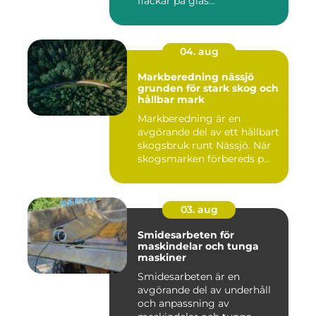
fläckar på glas...
04. aug
Markberedning nässjö
grunden för stark skog och
hållbar mark
Markberedning är en
avgörande del av ett hållbart
skogsbruk runt Nässjö. När
skogsmarken förbereds p...
03. aug
Smidesarbeten för
maskindelar och tunga
maskiner
Smidesarbeten är en
avgörande del av underhåll
och anpassning av