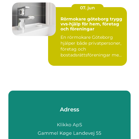
07. jun
Rörmokare göteborg trygg
vvs-hjälp för hem, företag
och föreningar
En rörmokare Göteborg
hjälper både privatpersoner,
företag och
bostadsrättsföreningar med
allt som r...
Adress