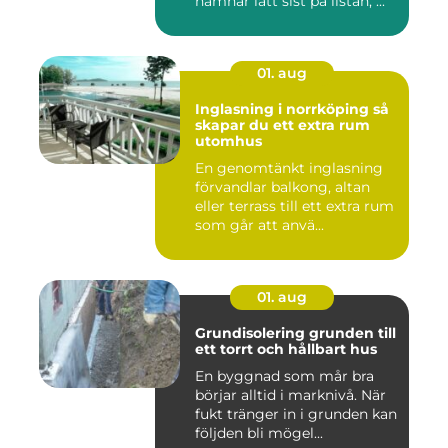
hamnar lätt sist på listan, ...
01. aug
Inglasning i norrköping så
skapar du ett extra rum
utomhus
En genomtänkt inglasning
förvandlar balkong, altan
eller terrass till ett extra rum
som går att anvä...
01. aug
Grundisolering grunden till
ett torrt och hållbart hus
En byggnad som mår bra
börjar alltid i marknivå. När
fukt tränger in i grunden kan
följden bli mögel...