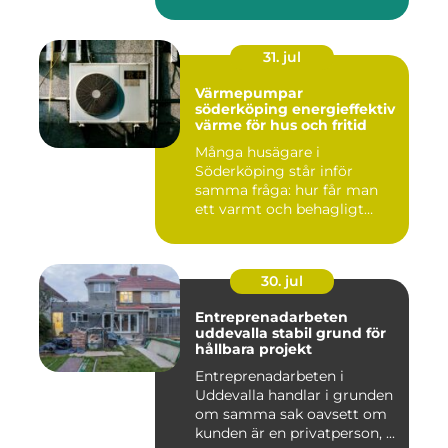
31. jul
Värmepumpar
söderköping energieffektiv
värme för hus och fritid
Många husägare i
Söderköping står inför
samma fråga: hur får man
ett varmt och behagligt
hem året ru...
30. jul
Entreprenadarbeten
uddevalla stabil grund för
hållbara projekt
Entreprenadarbeten i
Uddevalla handlar i grunden
om samma sak oavsett om
kunden är en privatperson, ...