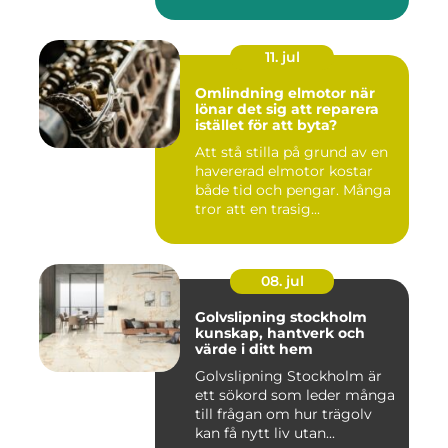
11. jul
Omlindning elmotor när
lönar det sig att reparera
istället för att byta?
Att stå stilla på grund av en
havererad elmotor kostar
både tid och pengar. Många
tror att en trasig...
08. jul
Golvslipning stockholm
kunskap, hantverk och
värde i ditt hem
Golvslipning Stockholm är
ett sökord som leder många
till frågan om hur trägolv
kan få nytt liv utan...