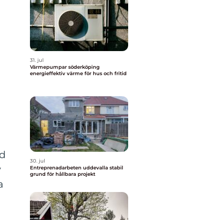
31. jul
Värmepumpar söderköping
energieffektiv värme för hus och fritid
n
rd
30. jul
v
Entreprenadarbeten uddevalla stabil
grund för hållbara projekt
a