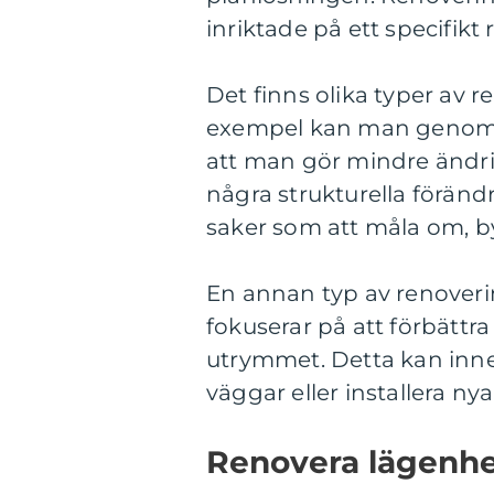
inriktade på ett specifikt
Det finns olika typer av r
exempel kan man genomfö
att man gör mindre ändri
några strukturella föränd
saker som att måla om, byt
En annan typ av renoveri
fokuserar på att förbätt
utrymmet. Detta kan inn
väggar eller installera ny
Renovera lägenhet