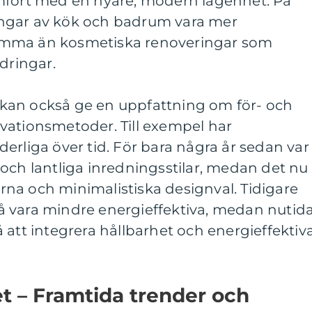
mfört med en nyare, modern lägenhet. På
ngar av kök och badrum vara mer
amma än kosmetiska renoveringar som
dringar.
kan också ge en uppfattning om för- och
vationsmetoder. Till exempel har
erliga över tid. För bara några år sedan var
och lantliga inredningsstilar, medan det nu
na och minimalistiska designval. Tidigare
 vara mindre energieffektiva, medan nutid
 att integrera hållbarhet och energieffektiv
t – Framtida trender och