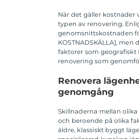
När det gäller kostnader
typen av renovering. En
genomsnittskostnaden fö
KOSTNADSKÄLLA], men det
faktorer som geografiskt 
renovering som genomfö
Renovera lägenhet
genomgång
Skillnaderna mellan olik
och beroende på olika fak
äldre, klassiskt byggt l