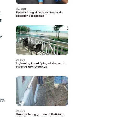
02. aug
n
Flyttstädning skövde så lämnar du
bostaden i toppskick
t
v
01. aug
Inglasning i norrköping så skapar du
ett extra rum utomhus
ra
01. aug
Grundisolering grunden till ett torrt