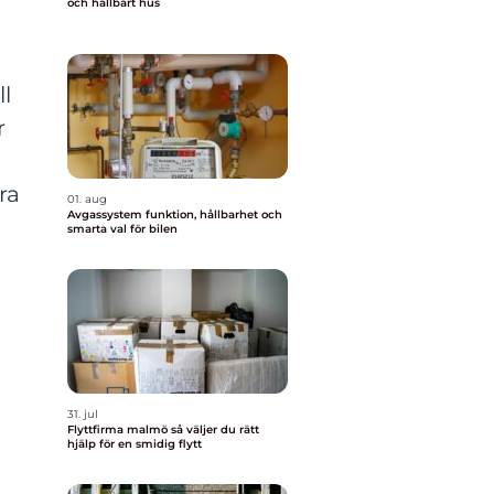
och hållbart hus
ll
r
ra
01. aug
Avgassystem funktion, hållbarhet och
.
smarta val för bilen
31. jul
Flyttfirma malmö så väljer du rätt
hjälp för en smidig flytt