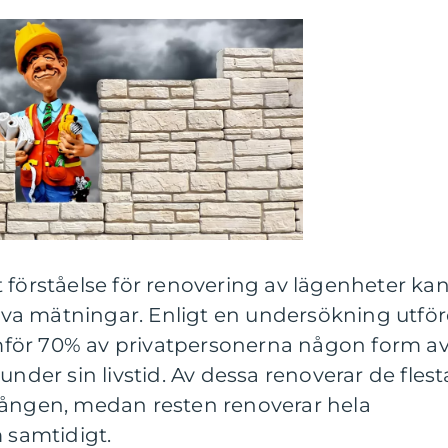
 förståelse för renovering av lägenheter ka
ativa mätningar. Enligt en undersökning utfö
för 70% av privatpersonerna någon form a
under sin livstid. Av dessa renoverar de flest
gången, medan resten renoverar hela
m samtidigt.