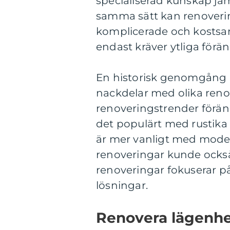
specialiserad kunskap jä
samma sätt kan renoveri
komplicerade och kosts
endast kräver ytliga förän
En historisk genomgång 
nackdelar med olika reno
renoveringstrender föränd
det populärt med rustika 
är mer vanligt med moder
renoveringar kunde också
renoveringar fokuserar på
lösningar.
Renovera lägenhe