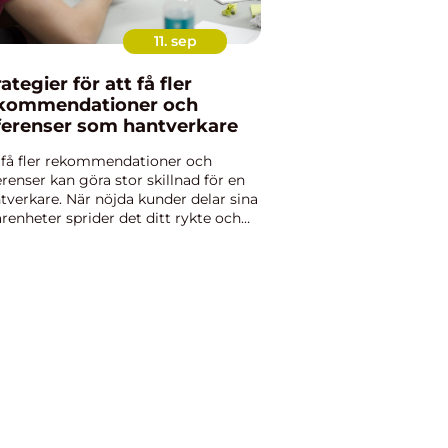
11. sep
rategier för att få fler
kommendationer och
ferenser som hantverkare
 få fler rekommendationer och
erenser kan göra stor skillnad för en
tverkare. När nöjda kunder delar sina
arenheter sprider det ditt rykte och
par fler möjligheter. Men det handlar
e bara om att gö...