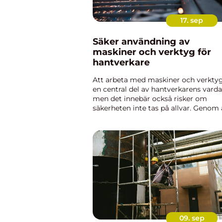
17. sep
Säker användning av
maskiner och verktyg för
hantverkare
Att arbeta med maskiner och verktyg
en central del av hantverkarens varda
men det innebär också risker om
säkerheten inte tas på allvar. Genom 
använda rätt teknik, underhålla
utrustningen och fö...
09. sep