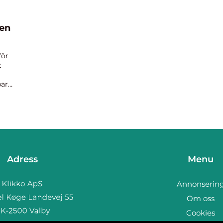
ten
för
t
bara
Adress
Menu
Annonserin
Om oss
Cookies