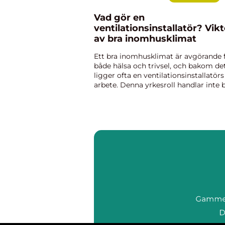
Vad gör en
ventilationsinstallatör? Vik
av bra inomhusklimat
Ett bra inomhusklimat är avgörande 
både hälsa och trivsel, och bakom de
ligger ofta en ventilationsinstallatörs
arbete. Denna yrkesroll handlar inte 
om att installera fläktar och kanaler –
det handl...