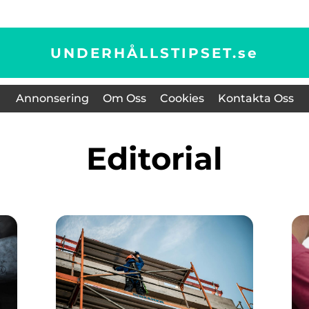
UNDERHÅLLSTIPSET.
se
Annonsering
Om Oss
Cookies
Kontakta Oss
editorial