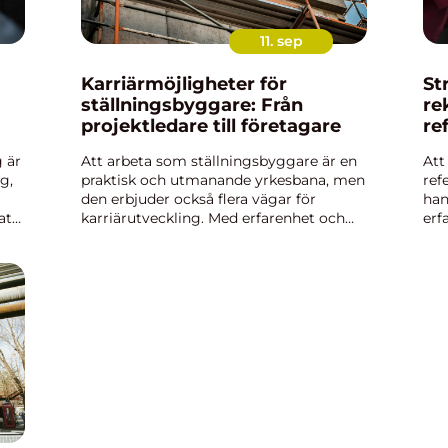
11. sep
Karriärmöjligheter för
St
ställningsbyggare: Från
re
projektledare till företagare
re
 är
Att arbeta som ställningsbyggare är en
Att
g,
praktisk och utmanande yrkesbana, men
ref
den erbjuder också flera vägar för
han
att
karriärutveckling. Med erfarenhet och
erf
rätt kompetens kan du gå från att bygga
ska
ställni...
int