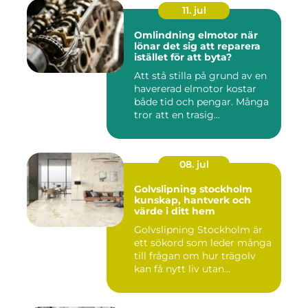
11. jul
Omlindning elmotor när
lönar det sig att reparera
istället för att byta?
Att stå stilla på grund av en
havererad elmotor kostar
både tid och pengar. Många
tror att en trasig...
08. jul
Golvslipning stockholm
kunskap, hantverk och
värde i ditt hem
Golvslipning Stockholm är
ett sökord som leder många
till frågan om hur trägolv
kan få nytt liv utan...