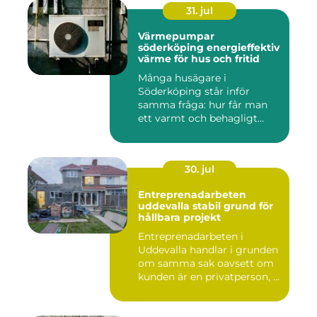
31. jul
Värmepumpar
söderköping energieffektiv
värme för hus och fritid
Många husägare i
Söderköping står inför
samma fråga: hur får man
ett varmt och behagligt
hem året ru...
30. jul
Entreprenadarbeten
uddevalla stabil grund för
hållbara projekt
Entreprenadarbeten i
Uddevalla handlar i grunden
om samma sak oavsett om
kunden är en privatperson, ...