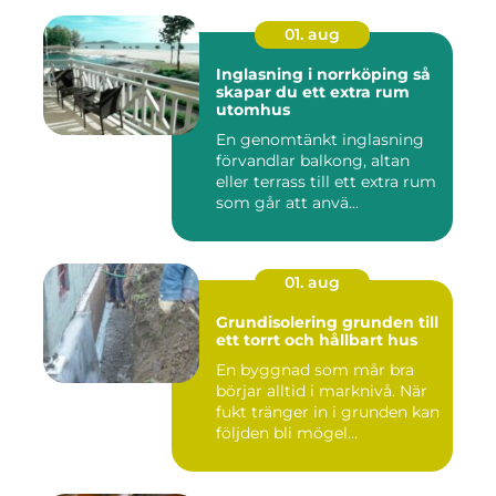
01. aug
Inglasning i norrköping så
skapar du ett extra rum
utomhus
En genomtänkt inglasning
förvandlar balkong, altan
eller terrass till ett extra rum
som går att anvä...
01. aug
Grundisolering grunden till
ett torrt och hållbart hus
En byggnad som mår bra
börjar alltid i marknivå. När
fukt tränger in i grunden kan
följden bli mögel...