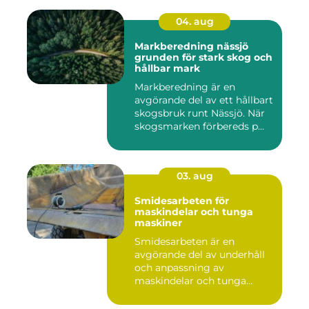
04. aug
Markberedning nässjö
grunden för stark skog och
hållbar mark
Markberedning är en
avgörande del av ett hållbart
skogsbruk runt Nässjö. När
skogsmarken förbereds p...
03. aug
Smidesarbeten för
maskindelar och tunga
maskiner
Smidesarbeten är en
avgörande del av underhåll
och anpassning av
maskindelar och tunga
maskiner, sär...