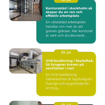
Kontorsstäd i stockholm så
skapar du en ren och
effektiv arbetsplats
En välstädad arbetsplats
handlar om mer än att
golven glänser. När kontoret
är rent och strukturerat...
02. jul
OVK-besiktning i Skellefteå:
Så fungerar kraven på
ventilation i norr
En OVK besiktning
Västerbotten är lagstadgad i
Sverige och avgörande för
en tryg...
01. jul