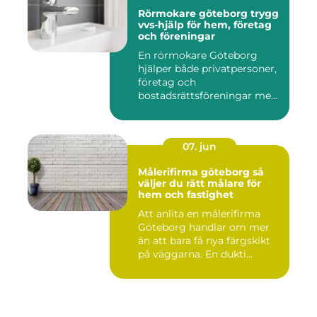
Rörmokare göteborg trygg
vvs-hjälp för hem, företag
och föreningar
En rörmokare Göteborg
hjälper både privatpersoner,
företag och
bostadsrättsföreningar med
allt som r...
07. jun
Målerifirma göteborg så
väljer du rätt målare för
hem och fastighet
Att anlita en målerifirma
Göteborg handlar om mer
än att bara få nya färgskikt
på väggarna. En dukti...