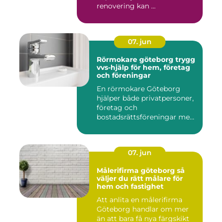
renovering kan ...
07. jun
Rörmokare göteborg trygg
vvs-hjälp för hem, företag
och föreningar
En rörmokare Göteborg
hjälper både privatpersoner,
företag och
bostadsrättsföreningar med
allt som r...
07. jun
Målerifirma göteborg så
väljer du rätt målare för
hem och fastighet
Att anlita en målerifirma
Göteborg handlar om mer
än att bara få nya färgskikt