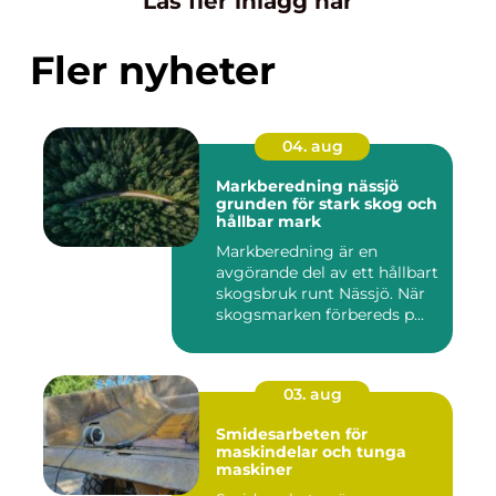
Läs fler inlägg här
Fler nyheter
04. aug
Markberedning nässjö
grunden för stark skog och
hållbar mark
Markberedning är en
avgörande del av ett hållbart
skogsbruk runt Nässjö. När
skogsmarken förbereds p...
03. aug
Smidesarbeten för
maskindelar och tunga
maskiner