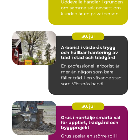
Uddevalla handlar i grunden
om samma sak oavsett om
kunden är en privatperson, ...
30. jul
Arborist i västerås trygg
och hållbar hantering av
träd i stad och trädgård
En professionell arborist är
mer än någon som bara
fäller träd. I en växande stad
som Västerås handl...
30. jul
Grus i norrtälje smarta val
för uppfart, trädgård och
byggprojekt
Grus spelar en större roll i