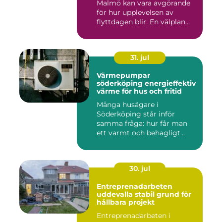
Malmö kan vara avgörande
för hur upplevelsen av
flyttdagen blir. En välplan...
31. jul
Värmepumpar
söderköping energieffektiv
värme för hus och fritid
Många husägare i
Söderköping står inför
samma fråga: hur får man
ett varmt och behagligt
hem året ru...
30. jul
Entreprenadarbeten
uddevalla stabil grund för
hållbara projekt
Entreprenadarbeten i