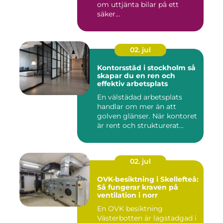
om uttjänta bilar på ett
säker...
02. jul
Kontorsstäd i stockholm så
skapar du en ren och
effektiv arbetsplats
En välstädad arbetsplats
handlar om mer än att
golven glänser. När kontoret
är rent och strukturerat...
02. jul
OVK-besiktning i Skellefteå:
Så fungerar kraven på
ventilation i norr
En OVK besiktning
Västerbotten är lagstadgad i