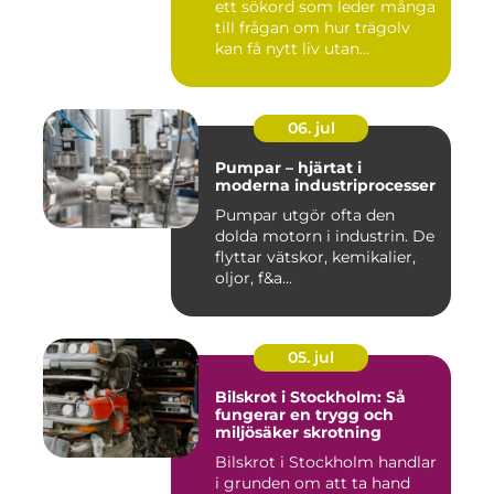
ett sökord som leder många
till frågan om hur trägolv
kan få nytt liv utan...
06. jul
Pumpar – hjärtat i
moderna industriprocesser
Pumpar utgör ofta den
dolda motorn i industrin. De
flyttar vätskor, kemikalier,
oljor, f&a...
05. jul
Bilskrot i Stockholm: Så
fungerar en trygg och
miljösäker skrotning
Bilskrot i Stockholm handlar
i grunden om att ta hand