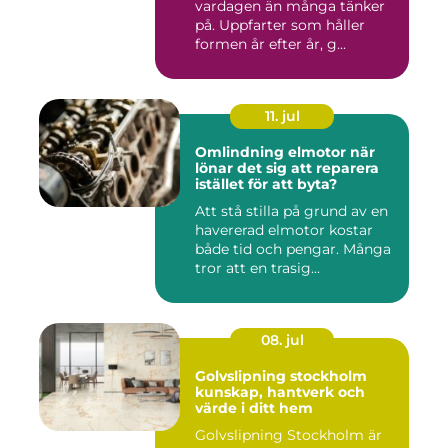
vardagen än många tänker
på. Uppfarter som håller
formen år efter år, g...
11. jul
Omlindning elmotor när
lönar det sig att reparera
istället för att byta?
Att stå stilla på grund av en
havererad elmotor kostar
både tid och pengar. Många
tror att en trasig...
08. jul
Golvslipning stockholm
kunskap, hantverk och
värde i ditt hem
Golvslipning Stockholm är