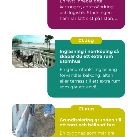
En flytt innebär ofta
kartonger, adressändring
och logistik. Städningen
hamnar lätt sist på listan, ...
01. aug
Inglasning i norrköping så
skapar du ett extra rum
utomhus
En genomtänkt inglasning
förvandlar balkong, altan
eller terrass till ett extra rum
som går att anvä...
01. aug
Grundisolering grunden till
ett torrt och hållbart hus
En byggnad som mår bra