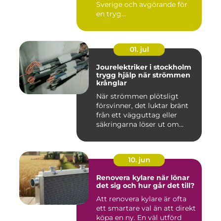
Sverige och avgörande för
en tryg...
01. jul
Jourelektriker i stockholm
trygg hjälp när strömmen
krånglar
När strömmen plötsligt
försvinner, det luktar bränt
från ett vägguttag eller
säkringarna löser ut om...
10. jun
Renovera kylare när lönar
det sig och hur går det till?
Att renovera kylare är ofta
ett smartare val än att direkt
köpa en ny. En väl utförd