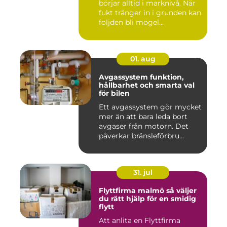
börjar alltid i marknivå. När
fukt tränger in i grunden kan
följden bli mögel...
01. aug
Avgassystem funktion,
hållbarhet och smarta val
för bilen
Ett avgassystem gör mycket
mer än att bara leda bort
avgaser från motorn. Det
påverkar bränsleförbru...
31. jul
Flyttfirma malmö så väljer
du rätt hjälp för en smidig
flytt
Att anlita en Flyttfirma