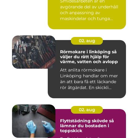
Smidesarbeten är en
avgörande del av underhåll
och anpassning av
maskindelar och tunga
maskiner, sär...
02. aug
Rörmokare i linköping så
väljer du rätt hjälp för
värme, vatten och avlopp
Att anlita rörmokare i
Linköping handlar om mer
än att bara få ett läckande
rör åtgärdat. En skickli...
02. aug
Flyttstädning skövde så
lämnar du bostaden i
toppskick