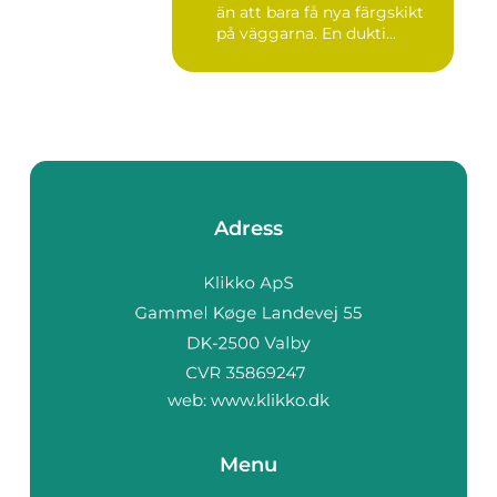
än att bara få nya färgskikt
på väggarna. En dukti...
Adress
web:
www.klikko.dk
Menu