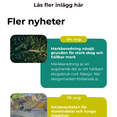
Läs fler inlägg här
Fler nyheter
04. aug
Markberedning nässjö
grunden för stark skog och
hållbar mark
Markberedning är en
avgörande del av ett hållbart
skogsbruk runt Nässjö. När
skogsmarken förbereds p...
03. aug
Smidesarbeten för
maskindelar och tunga
maskiner