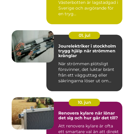
Västerbotten är lagstadgad i
Sverige och avgörande för
en tryg...
01. jul
Jourelektriker i stockholm
trygg hjälp när strömmen
krånglar
När strömmen plötsligt
försvinner, det luktar bränt
från ett vägguttag eller
säkringarna löser ut om...
10. jun
Renovera kylare när lönar
det sig och hur går det till?
Att renovera kylare är ofta
ett smartare val än att direkt