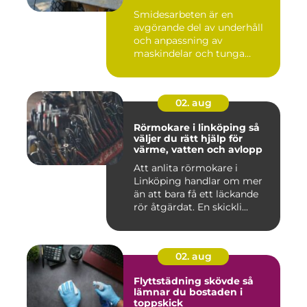
Smidesarbeten är en
avgörande del av underhåll
och anpassning av
maskindelar och tunga
maskiner, sär...
02. aug
Rörmokare i linköping så
väljer du rätt hjälp för
värme, vatten och avlopp
Att anlita rörmokare i
Linköping handlar om mer
än att bara få ett läckande
rör åtgärdat. En skickli...
02. aug
Flyttstädning skövde så
lämnar du bostaden i
toppskick