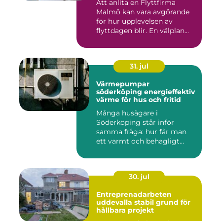
Att anlita en Flyttfirma
Malmö kan vara avgörande
för hur upplevelsen av
flyttdagen blir. En välplan...
31. jul
Värmepumpar
söderköping energieffektiv
värme för hus och fritid
Många husägare i
Söderköping står inför
samma fråga: hur får man
ett varmt och behagligt
hem året ru...
30. jul
Entreprenadarbeten
uddevalla stabil grund för
hållbara projekt