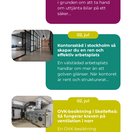
i grunden om att ta hand
om uttjänta bilar på ett
säker...
02. jul
Kontorsstäd i stockholm så
skapar du en ren och
effektiv arbetsplats
En välstädad arbetsplats
handlar om mer än att
golven glänser. När kontoret
är rent och strukturerat...
02. jul
OVK-besiktning i Skellefteå:
Så fungerar kraven på
ventilation i norr
En OVK besiktning