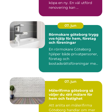
köpa en ny. En väl utförd
renovering kan ...
07. jun
Rörmokare göteborg trygg
vvs-hjälp för hem, företag
och föreningar
En rörmokare Göteborg
hjälper både privatpersoner,
företag och
bostadsrättsföreningar med
allt som r...
07. jun
Målerifirma göteborg så
väljer du rätt målare för
hem och fastighet
Att anlita en målerifirma
Göteborg handlar om mer