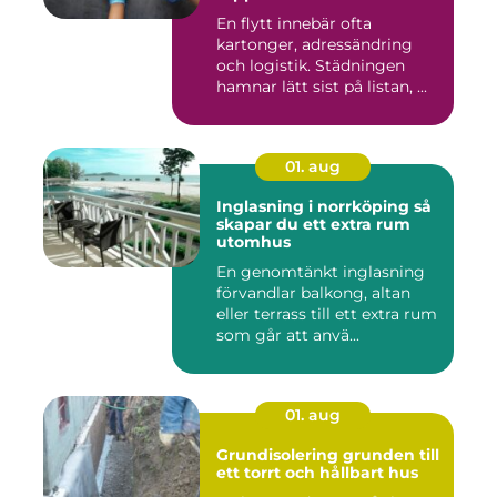
En flytt innebär ofta
kartonger, adressändring
och logistik. Städningen
hamnar lätt sist på listan, ...
01. aug
Inglasning i norrköping så
skapar du ett extra rum
utomhus
En genomtänkt inglasning
förvandlar balkong, altan
eller terrass till ett extra rum
som går att anvä...
01. aug
Grundisolering grunden till
ett torrt och hållbart hus