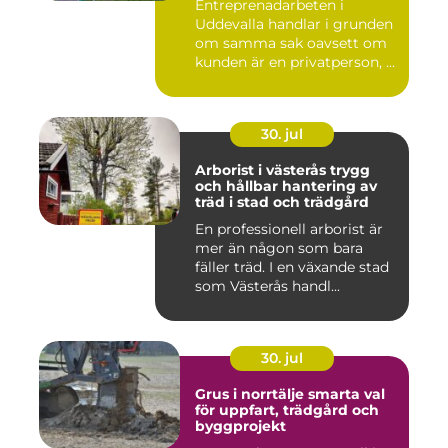
Entreprenadarbeten i
Uddevalla handlar i grunden
om samma sak oavsett om
kunden är en privatperson, ...
30. jul
Arborist i västerås trygg
och hållbar hantering av
träd i stad och trädgård
En professionell arborist är
mer än någon som bara
fäller träd. I en växande stad
som Västerås handl...
30. jul
Grus i norrtälje smarta val
för uppfart, trädgård och
byggprojekt