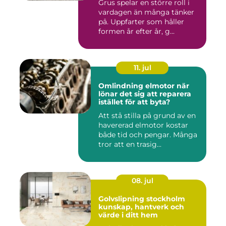
Grus spelar en större roll i
vardagen än många tänker
på. Uppfarter som håller
formen år efter år, g...
11. jul
Omlindning elmotor när
lönar det sig att reparera
istället för att byta?
Att stå stilla på grund av en
havererad elmotor kostar
både tid och pengar. Många
tror att en trasig...
08. jul
Golvslipning stockholm
kunskap, hantverk och
värde i ditt hem