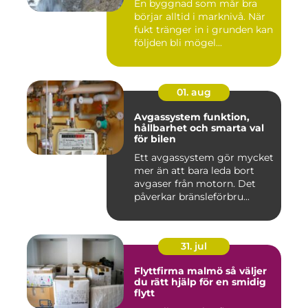
En byggnad som mår bra
börjar alltid i marknivå. När
fukt tränger in i grunden kan
följden bli mögel...
01. aug
Avgassystem funktion,
hållbarhet och smarta val
för bilen
Ett avgassystem gör mycket
mer än att bara leda bort
avgaser från motorn. Det
påverkar bränsleförbru...
31. jul
Flyttfirma malmö så väljer
du rätt hjälp för en smidig
flytt