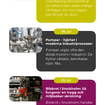
Golvslipning Stockholm är
ett sökord som leder många
till frågan om hur trägolv
kan få nytt liv utan...
06. jul
Pumpar – hjärtat i
moderna industriprocesser
Pumpar utgör ofta den
dolda motorn i industrin. De
flyttar vätskor, kemikalier,
oljor, f&a...
05. jul
Bilskrot i Stockholm: Så
fungerar en trygg och
miljösäker skrotning
Bilskrot i Stockholm handlar