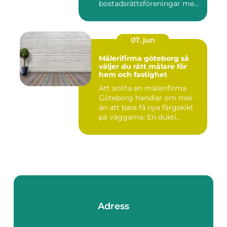
bostadsrättsföreningar med
allt som r...
07. jun
Målerifirma göteborg så
väljer du rätt målare för
hem och fastighet
Att anlita en målerifirma
Göteborg handlar om mer
än att bara få nya färgskikt
på väggarna. En dukti...
Adress