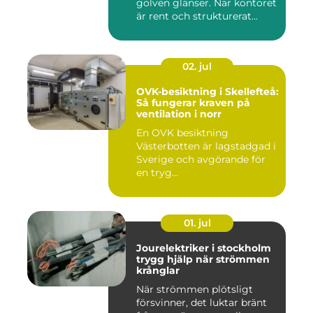
golven glänser. När kontoret
är rent och strukturerat...
02. jul
OVK-besiktning i Skellefteå:
Så fungerar kraven på
ventilation i norr
En OVK besiktning
Västerbotten är lagstadgad i
Sverige och avgörande för
en tryg...
01. jul
Jourelektriker i stockholm
trygg hjälp när strömmen
krånglar
När strömmen plötsligt
försvinner, det luktar bränt