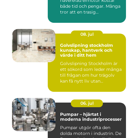
havererad elmotor kostar
både tid och pengar. Många
tror att en trasig...
08. jul
Golvslipning stockholm
kunskap, hantverk och
värde i ditt hem
Golvslipning Stockholm är
ett sökord som leder många
till frågan om hur trägolv
kan få nytt liv utan...
06. jul
Pumpar – hjärtat i
moderna industriprocesser
Pumpar utgör ofta den
dolda motorn i industrin. De