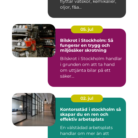
flyttar vätskor, kemikalier,
oljor, f&a...
05. jul
Bilskrot i Stockholm: Så
fungerar en trygg och
miljösäker skrotning
Bilskrot i Stockholm handlar
i grunden om att ta hand
om uttjänta bilar på ett
säker...
02. jul
Kontorsstäd i stockholm så
skapar du en ren och
effektiv arbetsplats
En välstädad arbetsplats
handlar om mer än att