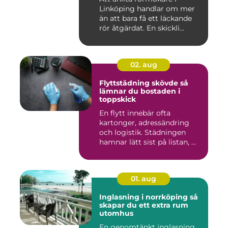
Linköping handlar om mer
än att bara få ett läckande
rör åtgärdat. En skickli...
02. aug
Flyttstädning skövde så
lämnar du bostaden i
toppskick
En flytt innebär ofta
kartonger, adressändring
och logistik. Städningen
hamnar lätt sist på listan, ...
01. aug
Inglasning i norrköping så
skapar du ett extra rum
utomhus
En genomtänkt inglasning