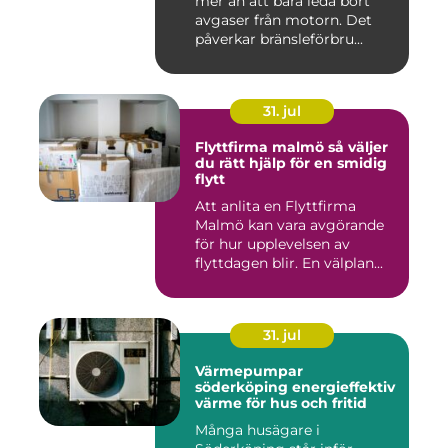
mer än att bara leda bort
avgaser från motorn. Det
påverkar bränsleförbru...
31. jul
Flyttfirma malmö så väljer
du rätt hjälp för en smidig
flytt
Att anlita en Flyttfirma
Malmö kan vara avgörande
för hur upplevelsen av
flyttdagen blir. En välplan...
31. jul
Värmepumpar
söderköping energieffektiv
värme för hus och fritid
Många husägare i