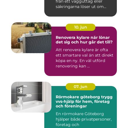
från ett vägguttag eller
säkringarna löser ut om...
10. jun
Renovera kylare när lönar
det sig och hur går det till?
Att renovera kylare är ofta
ett smartare val än att direkt
köpa en ny. En väl utförd
renovering kan ...
07. jun
Rörmokare göteborg trygg
vvs-hjälp för hem, företag
och föreningar
En rörmokare Göteborg
hjälper både privatpersoner,
företag och