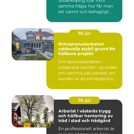
Söderköping står inför
samma fråga: hur får man
ett varmt och behagligt
hem året ru...
30. jul
Entreprenadarbeten
uddevalla stabil grund för
hållbara projekt
Entreprenadarbeten i
Uddevalla handlar i grunden
om samma sak oavsett om
kunden är en privatperson, ...
30. jul
Arborist i västerås trygg
och hållbar hantering av
träd i stad och trädgård
En professionell arborist är