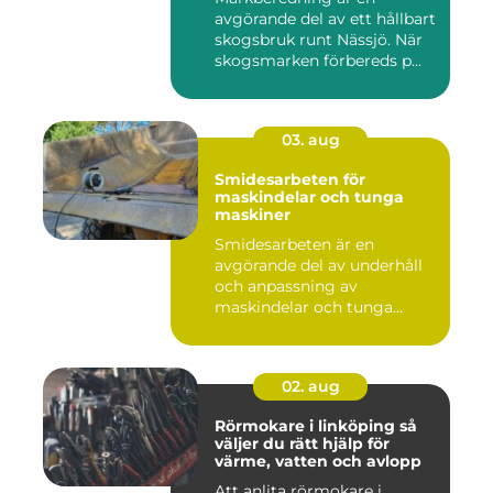
avgörande del av ett hållbart
skogsbruk runt Nässjö. När
skogsmarken förbereds p...
03. aug
Smidesarbeten för
maskindelar och tunga
maskiner
Smidesarbeten är en
avgörande del av underhåll
och anpassning av
maskindelar och tunga
maskiner, sär...
02. aug
Rörmokare i linköping så
väljer du rätt hjälp för
värme, vatten och avlopp
Att anlita rörmokare i