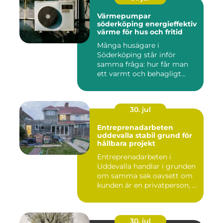
Värmepumpar
söderköping energieffektiv
värme för hus och fritid
Många husägare i
Söderköping står inför
samma fråga: hur får man
ett varmt och behagligt
hem året ru...
30. jul
Entreprenadarbeten
uddevalla stabil grund för
hållbara projekt
Entreprenadarbeten i
Uddevalla handlar i grunden
om samma sak oavsett om
kunden är en privatperson, ...
30. jul