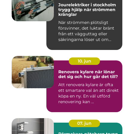
Jourelektriker i stockholm
trygg hjälp när strömmen
krånglar
När strömmen plötsligt
försvinner, det luktar bränt
från ett vägguttag eller
säkringarna löser ut om...
10. jun
Renovera kylare när lönar
det sig och hur går det till?
Att renovera kylare är ofta
ett smartare val än att direkt
köpa en ny. En väl utförd
renovering kan ...
07. jun