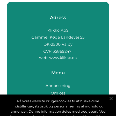
Adress
web:
www.klikko.dk
Menu
Annonsering
Om oss
Cookies
På vores website bruges cookies til at huske dine
indstillinger, statistik og personalisering af indhold og
Kontakta oss
annoncer. Denne information deles med tredjepart. Ved
Sitemap