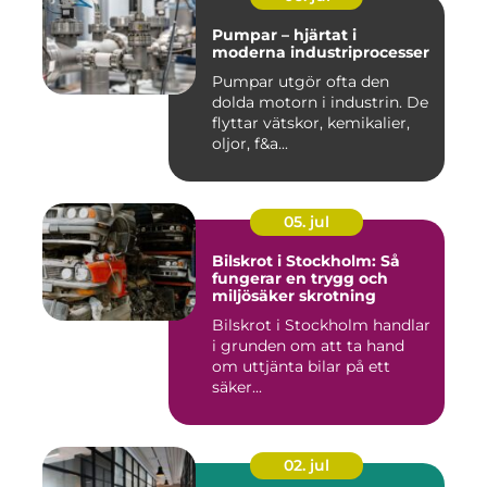
Pumpar – hjärtat i
moderna industriprocesser
Pumpar utgör ofta den
dolda motorn i industrin. De
flyttar vätskor, kemikalier,
oljor, f&a...
05. jul
Bilskrot i Stockholm: Så
fungerar en trygg och
miljösäker skrotning
Bilskrot i Stockholm handlar
i grunden om att ta hand
om uttjänta bilar på ett
säker...
02. jul