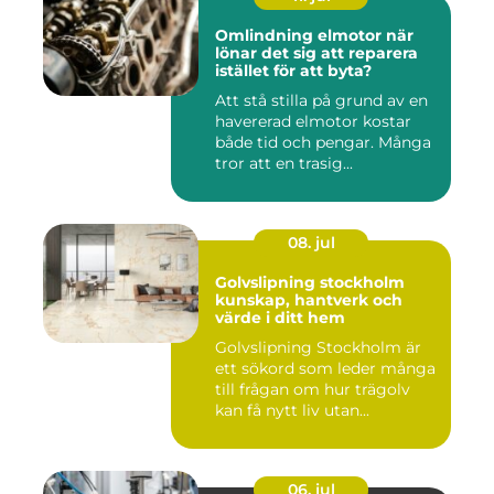
Omlindning elmotor när
lönar det sig att reparera
istället för att byta?
Att stå stilla på grund av en
havererad elmotor kostar
både tid och pengar. Många
tror att en trasig...
08. jul
Golvslipning stockholm
kunskap, hantverk och
värde i ditt hem
Golvslipning Stockholm är
ett sökord som leder många
till frågan om hur trägolv
kan få nytt liv utan...
06. jul