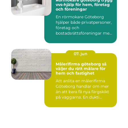
Rörmokare göteborg trygg
vvs-hjälp för hem, företag
och föreningar
En rörmokare Göteborg
hjälper både privatpersoner,
företag och
bostadsrättsföreningar med
allt som r...
07. jun
Målerifirma göteborg så
väljer du rätt målare för
hem och fastighet
Att anlita en målerifirma
Göteborg handlar om mer
än att bara få nya färgskikt
på väggarna. En dukti...