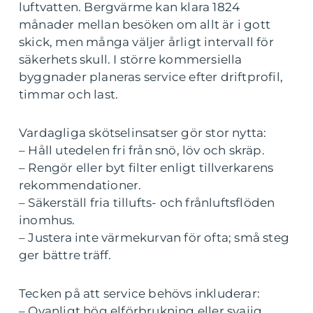
luftvatten. Bergvärme kan klara 1824
månader mellan besöken om allt är i gott
skick, men många väljer årligt intervall för
säkerhets skull. I större kommersiella
byggnader planeras service efter driftprofil,
timmar och last.
Vardagliga skötselinsatser gör stor nytta:
– Håll utedelen fri från snö, löv och skräp.
– Rengör eller byt filter enligt tillverkarens
rekommendationer.
– Säkerställ fria tillufts- och frånluftsflöden
inomhus.
– Justera inte värmekurvan för ofta; små steg
ger bättre träff.
Tecken på att service behövs inkluderar:
– Ovanligt hög elförbrukning eller svajig