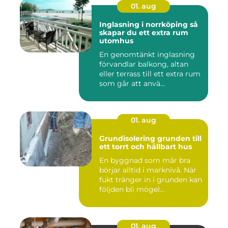
01. aug
Inglasning i norrköping så
skapar du ett extra rum
utomhus
En genomtänkt inglasning
förvandlar balkong, altan
eller terrass till ett extra rum
som går att anvä...
01. aug
Grundisolering grunden till
ett torrt och hållbart hus
En byggnad som mår bra
börjar alltid i marknivå. När
fukt tränger in i grunden kan
följden bli mögel...
01. aug