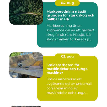
04. aug
Markberedning nässjö
grunden för stark skog och
hållbar mark
Markberedning är en
avgörande del av ett hållbart
skogsbruk runt Nässjö. När
skogsmarken förbereds p...
03. aug
Smidesarbeten för
maskindelar och tunga
maskiner
Smidesarbeten är en
avgörande del av underhåll
och anpassning av
maskindelar och tunga
maskiner, sär...