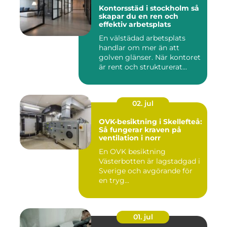
Kontorsstäd i stockholm så
skapar du en ren och
effektiv arbetsplats
En välstädad arbetsplats
handlar om mer än att
golven glänser. När kontoret
är rent och strukturerat...
02. jul
OVK-besiktning i Skellefteå:
Så fungerar kraven på
ventilation i norr
En OVK besiktning
Västerbotten är lagstadgad i
Sverige och avgörande för
en tryg...
01. jul