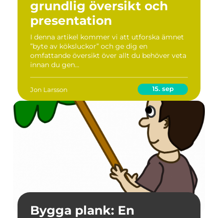
grundlig översikt och
presentation
I denna artikel kommer vi att utforska ämnet
”byte av köksluckor” och ge dig en
omfattande översikt över allt du behöver veta
innan du gen...
15. sep
Jon Larsson
Bygga plank: En