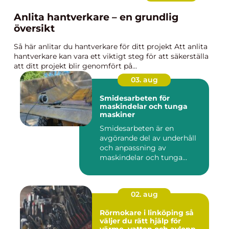
Anlita hantverkare – en grundlig
översikt
Så här anlitar du hantverkare för ditt projekt Att anlita
hantverkare kan vara ett viktigt steg för att säkerställa
att ditt projekt blir genomfört på...
03. aug
Smidesarbeten för
maskindelar och tunga
maskiner
Smidesarbeten är en
avgörande del av underhåll
och anpassning av
maskindelar och tunga
maskiner, sär...
02. aug
Rörmokare i linköping så
väljer du rätt hjälp för