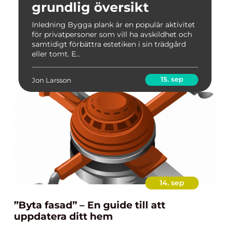
grundlig översikt
Inledning Bygga plank är en populär aktivitet
för privatpersoner som vill ha avskildhet och
samtidigt förbättra estetiken i sin trädgård
eller tomt. E...
15. sep
Jon Larsson
14. sep
”Byta fasad” – En guide till att
uppdatera ditt hem