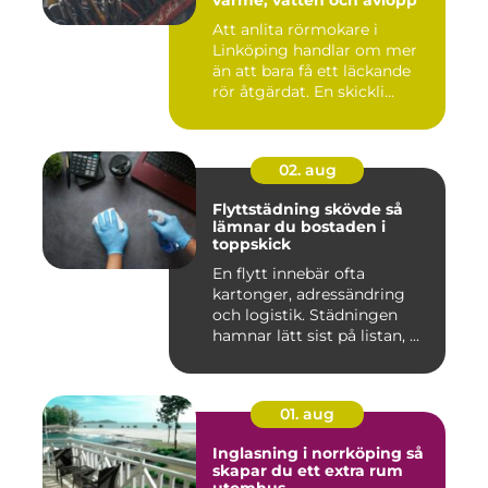
värme, vatten och avlopp
Att anlita rörmokare i
Linköping handlar om mer
än att bara få ett läckande
rör åtgärdat. En skickli...
02. aug
Flyttstädning skövde så
lämnar du bostaden i
toppskick
En flytt innebär ofta
kartonger, adressändring
och logistik. Städningen
hamnar lätt sist på listan, ...
01. aug
Inglasning i norrköping så
skapar du ett extra rum