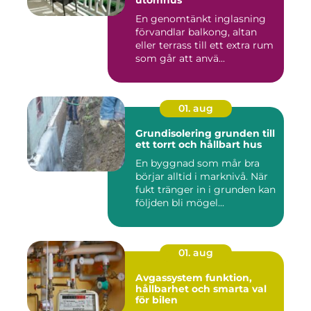
utomhus
En genomtänkt inglasning
förvandlar balkong, altan
eller terrass till ett extra rum
som går att anvä...
01. aug
Grundisolering grunden till
ett torrt och hållbart hus
En byggnad som mår bra
börjar alltid i marknivå. När
fukt tränger in i grunden kan
följden bli mögel...
01. aug
Avgassystem funktion,
hållbarhet och smarta val
för bilen