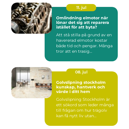
11. jul
Omlindning elmotor när
lönar det sig att reparera
istället för att byta?
Att stå stilla på grund av en
havererad elmotor kostar
både tid och pengar. Många
tror att en trasig...
08. jul
Golvslipning stockholm
kunskap, hantverk och
värde i ditt hem
Golvslipning Stockholm är
ett sökord som leder många
till frågan om hur trägolv
kan få nytt liv utan...