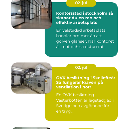
02. jul
Kontorsstäd i stockholm så
skapar du en ren och
effektiv arbetsplats
En välstädad arbetsplats
handlar om mer än att
golven glänser. När kontoret
är rent och strukturerat...
02. jul
OVK-besiktning i Skellefteå:
Så fungerar kraven på
ventilation i norr
En OVK besiktning
Västerbotten är lagstadgad i
Sverige och avgörande för
en tryg...