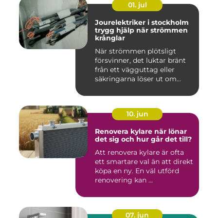
01. jul
Jourelektriker i stockholm
trygg hjälp när strömmen
krånglar
När strömmen plötsligt
försvinner, det luktar bränt
från ett vägguttag eller
säkringarna löser ut om...
10. jun
Renovera kylare när lönar
det sig och hur går det till?
Att renovera kylare är ofta
ett smartare val än att direkt
köpa en ny. En väl utförd
renovering kan ...
07. jun