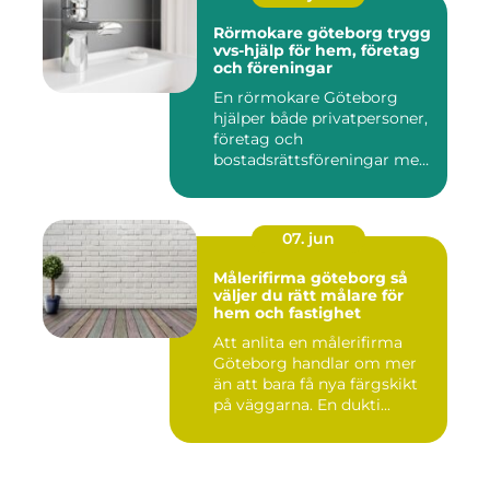
Rörmokare göteborg trygg
vvs-hjälp för hem, företag
och föreningar
En rörmokare Göteborg
hjälper både privatpersoner,
företag och
bostadsrättsföreningar med
allt som r...
07. jun
Målerifirma göteborg så
väljer du rätt målare för
hem och fastighet
Att anlita en målerifirma
Göteborg handlar om mer
än att bara få nya färgskikt
på väggarna. En dukti...