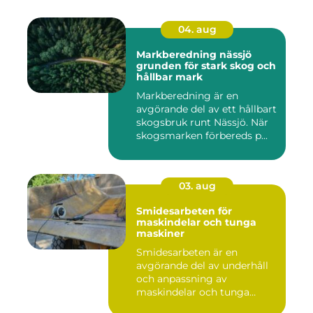
04. aug
Markberedning nässjö
grunden för stark skog och
hållbar mark
Markberedning är en
avgörande del av ett hållbart
skogsbruk runt Nässjö. När
skogsmarken förbereds p...
03. aug
Smidesarbeten för
maskindelar och tunga
maskiner
Smidesarbeten är en
avgörande del av underhåll
och anpassning av
maskindelar och tunga
maskiner, sär...