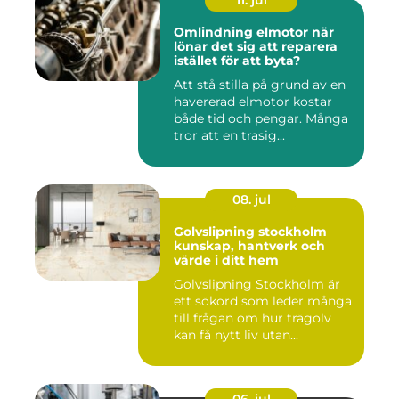
Omlindning elmotor när
lönar det sig att reparera
istället för att byta?
Att stå stilla på grund av en
havererad elmotor kostar
både tid och pengar. Många
tror att en trasig...
08. jul
Golvslipning stockholm
kunskap, hantverk och
värde i ditt hem
Golvslipning Stockholm är
ett sökord som leder många
till frågan om hur trägolv
kan få nytt liv utan...
06. jul