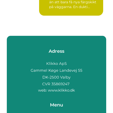
än att bara få nya färgskikt
på väggarna. En dukti...
Adress
web:
www.klikko.dk
Menu