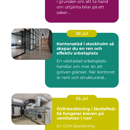
i grunden om att ta hand
om uttjänta bilar på ett
säker...
02. jul
Kontorsstäd i stockholm så
skapar du en ren och
effektiv arbetsplats
En välstädad arbetsplats
handlar om mer än att
golven glänser. När kontoret
är rent och strukturerat...
02. jul
OVK-besiktning i Skellefteå:
Så fungerar kraven på
ventilation i norr
En OVK besiktning