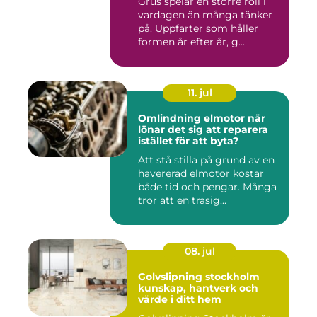
Grus spelar en större roll i
vardagen än många tänker
på. Uppfarter som håller
formen år efter år, g...
11. jul
Omlindning elmotor när
lönar det sig att reparera
istället för att byta?
Att stå stilla på grund av en
havererad elmotor kostar
både tid och pengar. Många
tror att en trasig...
08. jul
Golvslipning stockholm
kunskap, hantverk och
värde i ditt hem