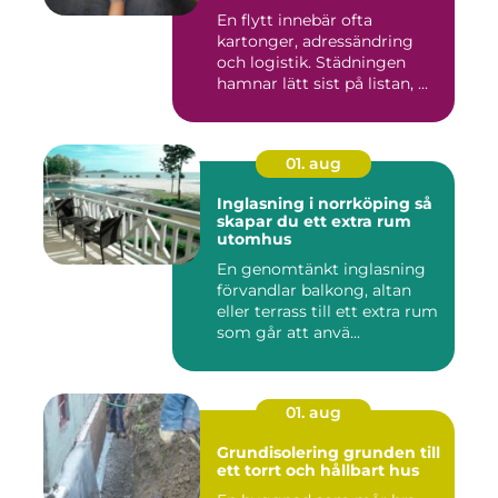
En flytt innebär ofta
kartonger, adressändring
och logistik. Städningen
hamnar lätt sist på listan, ...
01. aug
Inglasning i norrköping så
skapar du ett extra rum
utomhus
En genomtänkt inglasning
förvandlar balkong, altan
eller terrass till ett extra rum
som går att anvä...
01. aug
Grundisolering grunden till
ett torrt och hållbart hus