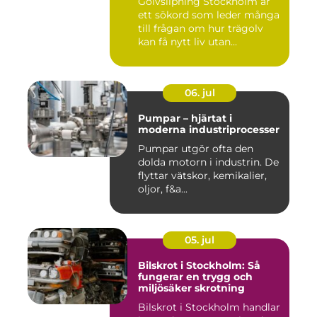
Golvslipning Stockholm är
ett sökord som leder många
till frågan om hur trägolv
kan få nytt liv utan...
06. jul
Pumpar – hjärtat i
moderna industriprocesser
Pumpar utgör ofta den
dolda motorn i industrin. De
flyttar vätskor, kemikalier,
oljor, f&a...
05. jul
Bilskrot i Stockholm: Så
fungerar en trygg och
miljösäker skrotning
Bilskrot i Stockholm handlar