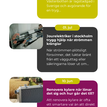
Västerbotten är lagstadgad i
Sverige och avgörande för
en tryg...
01. jul
Jourelektriker i stockholm
trygg hjälp när strömmen
krånglar
När strömmen plötsligt
försvinner, det luktar bränt
från ett vägguttag eller
säkringarna löser ut om...
10. jun
Renovera kylare när lönar
det sig och hur går det till?
Att renovera kylare är ofta
ett smartare val än att direkt