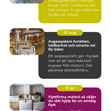
En byggnad som mår bra
börjar alltid i marknivå. När
fukt tränger in i grunden kan
följden bli mögel...
01. aug
Avgassystem funktion,
hållbarhet och smarta val
för bilen
Ett avgassystem gör mycket
mer än att bara leda bort
avgaser från motorn. Det
påverkar bränsleförbru...
31. jul
Flyttfirma malmö så väljer
du rätt hjälp för en smidig
flytt