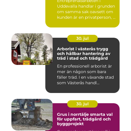
Entreprenadarbeten i
Uddevalla handlar i grunden
om samma sak oavsett om
kunden är en privatperson, ...
30. jul
Arborist i västerås trygg
och hållbar hantering av
träd i stad och trädgård
En professionell arborist är
mer än någon som bara
fäller träd. I en växande stad
som Västerås handl...
30. jul
Grus i norrtälje smarta val
för uppfart, trädgård och
byggprojekt