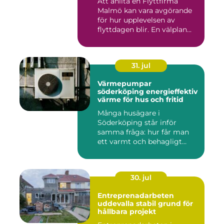
Att anlita en Flyttfirma
Malmö kan vara avgörande
för hur upplevelsen av
flyttdagen blir. En välplan...
31. jul
Värmepumpar
söderköping energieffektiv
värme för hus och fritid
Många husägare i
Söderköping står inför
samma fråga: hur får man
ett varmt och behagligt
hem året ru...
30. jul
Entreprenadarbeten
uddevalla stabil grund för
hållbara projekt