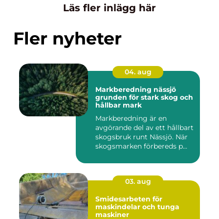
Läs fler inlägg här
Fler nyheter
04. aug
Markberedning nässjö
grunden för stark skog och
hållbar mark
Markberedning är en
avgörande del av ett hållbart
skogsbruk runt Nässjö. När
skogsmarken förbereds p...
03. aug
Smidesarbeten för
maskindelar och tunga
maskiner