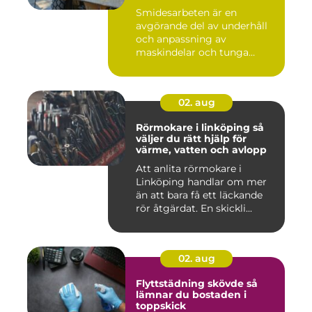
Smidesarbeten är en
avgörande del av underhåll
och anpassning av
maskindelar och tunga
maskiner, sär...
02. aug
Rörmokare i linköping så
väljer du rätt hjälp för
värme, vatten och avlopp
Att anlita rörmokare i
Linköping handlar om mer
än att bara få ett läckande
rör åtgärdat. En skickli...
02. aug
Flyttstädning skövde så
lämnar du bostaden i
toppskick