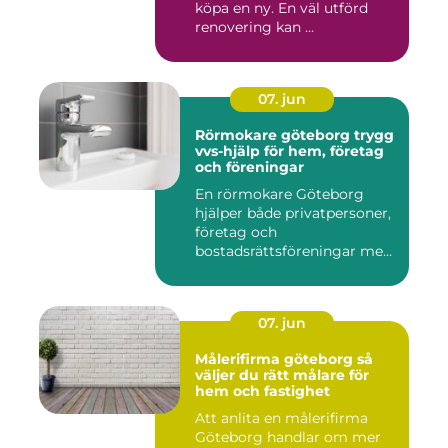
köpa en ny. En väl utförd
renovering kan ...
07. jun
Rörmokare göteborg trygg
vvs-hjälp för hem, företag
och föreningar
En rörmokare Göteborg
hjälper både privatpersoner,
företag och
bostadsrättsföreningar med
allt som r...
07. jun
Målerifirma göteborg så
väljer du rätt målare för
hem och fastighet
Att anlita en målerifirma
Göteborg handlar om mer