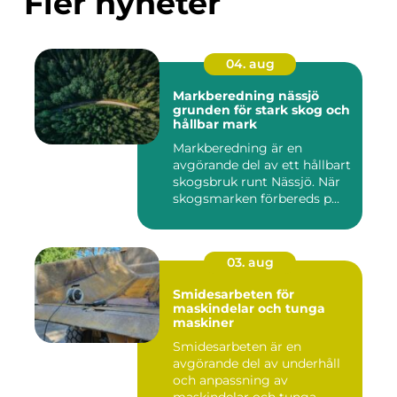
Fler nyheter
04. aug
Markberedning nässjö
grunden för stark skog och
hållbar mark
Markberedning är en
avgörande del av ett hållbart
skogsbruk runt Nässjö. När
skogsmarken förbereds p...
03. aug
Smidesarbeten för
maskindelar och tunga
maskiner
Smidesarbeten är en
avgörande del av underhåll
och anpassning av