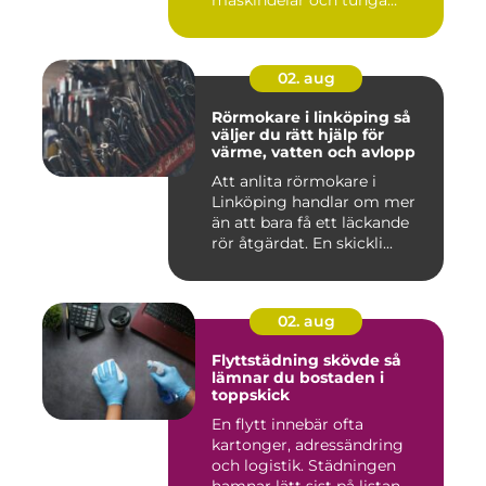
maskindelar och tunga
maskiner, sär...
02. aug
Rörmokare i linköping så
väljer du rätt hjälp för
värme, vatten och avlopp
Att anlita rörmokare i
Linköping handlar om mer
än att bara få ett läckande
rör åtgärdat. En skickli...
02. aug
Flyttstädning skövde så
lämnar du bostaden i
toppskick
En flytt innebär ofta
kartonger, adressändring
och logistik. Städningen