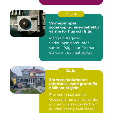
31. jul
Värmepumpar
söderköping energieffektiv
värme för hus och fritid
Många husägare i
Söderköping står inför
samma fråga: hur får man
ett varmt och behagligt
hem året ru...
30. jul
Entreprenadarbeten
uddevalla stabil grund för
hållbara projekt
Entreprenadarbeten i
Uddevalla handlar i grunden
om samma sak oavsett om
kunden är en privatperson, ...