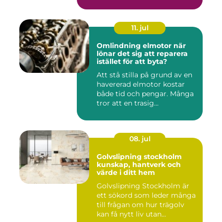
11. jul
Omlindning elmotor när
lönar det sig att reparera
istället för att byta?
Att stå stilla på grund av en
havererad elmotor kostar
både tid och pengar. Många
tror att en trasig...
08. jul
Golvslipning stockholm
kunskap, hantverk och
värde i ditt hem
Golvslipning Stockholm är
ett sökord som leder många
till frågan om hur trägolv
kan få nytt liv utan...