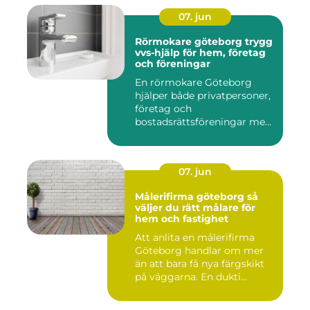
07. jun
Rörmokare göteborg trygg
vvs-hjälp för hem, företag
och föreningar
En rörmokare Göteborg
hjälper både privatpersoner,
företag och
bostadsrättsföreningar med
allt som r...
07. jun
Målerifirma göteborg så
väljer du rätt målare för
hem och fastighet
Att anlita en målerifirma
Göteborg handlar om mer
än att bara få nya färgskikt
på väggarna. En dukti...