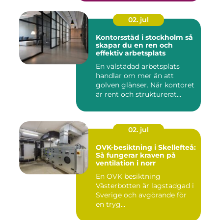
02. jul
Kontorsstäd i stockholm så
skapar du en ren och
effektiv arbetsplats
En välstädad arbetsplats
handlar om mer än att
golven glänser. När kontoret
är rent och strukturerat...
02. jul
OVK-besiktning i Skellefteå:
Så fungerar kraven på
ventilation i norr
En OVK besiktning
Västerbotten är lagstadgad i
Sverige och avgörande för
en tryg...