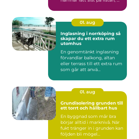
hamnar lätt sist på listan, ...
01. aug
Inglasning i norrköping så
skapar du ett extra rum
utomhus
En genomtänkt inglasning
förvandlar balkong, altan
eller terrass till ett extra rum
som går att anvä...
01. aug
Grundisolering grunden till
ett torrt och hållbart hus
En byggnad som mår bra
börjar alltid i marknivå. När
fukt tränger in i grunden kan
följden bli mögel...