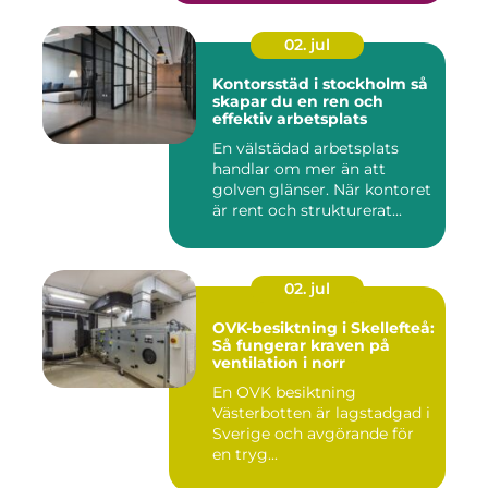
02. jul
Kontorsstäd i stockholm så
skapar du en ren och
effektiv arbetsplats
En välstädad arbetsplats
handlar om mer än att
golven glänser. När kontoret
är rent och strukturerat...
02. jul
OVK-besiktning i Skellefteå:
Så fungerar kraven på
ventilation i norr
En OVK besiktning
Västerbotten är lagstadgad i
Sverige och avgörande för
en tryg...