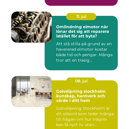
11. jul
Omlindning elmotor när
lönar det sig att reparera
istället för att byta?
Att stå stilla på grund av en
havererad elmotor kostar
både tid och pengar. Många
tror att en trasig...
08. jul
Golvslipning stockholm
kunskap, hantverk och
värde i ditt hem
Golvslipning Stockholm är
ett sökord som leder många
till frågan om hur trägolv
kan få nytt liv utan...