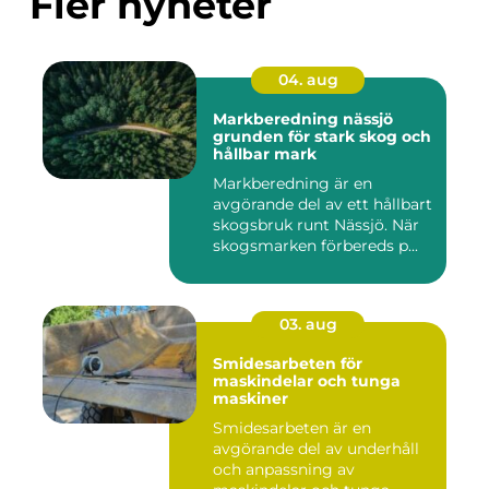
Fler nyheter
04. aug
Markberedning nässjö
grunden för stark skog och
hållbar mark
Markberedning är en
avgörande del av ett hållbart
skogsbruk runt Nässjö. När
skogsmarken förbereds p...
03. aug
Smidesarbeten för
maskindelar och tunga
maskiner
Smidesarbeten är en
avgörande del av underhåll
och anpassning av