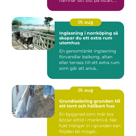
hamnar lätt sist på listan, ...
01. aug
Inglasning i norrköping så
skapar du ett extra rum
utomhus
En genomtänkt inglasning
förvandlar balkong, altan
eller terrass till ett extra rum
som går att anvä...
01. aug
Grundisolering grunden till
ett torrt och hållbart hus
En byggnad som mår bra
börjar alltid i marknivå. När
fukt tränger in i grunden kan
följden bli mögel...