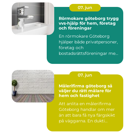
07. jun
Rörmokare göteborg trygg
vvs-hjälp för hem, företag
och föreningar
En rörmokare Göteborg
hjälper både privatpersoner,
företag och
bostadsrättsföreningar med
allt som r...
07. jun
Målerifirma göteborg så
väljer du rätt målare för
hem och fastighet
Att anlita en målerifirma
Göteborg handlar om mer
än att bara få nya färgskikt
på väggarna. En dukti...