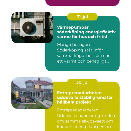
31. jul
Värmepumpar
söderköping energieffektiv
värme för hus och fritid
Många husägare i
Söderköping står inför
samma fråga: hur får man
ett varmt och behagligt
hem året ru...
30. jul
Entreprenadarbeten
uddevalla stabil grund för
hållbara projekt
Entreprenadarbeten i
Uddevalla handlar i grunden
om samma sak oavsett om
kunden är en privatperson, ...