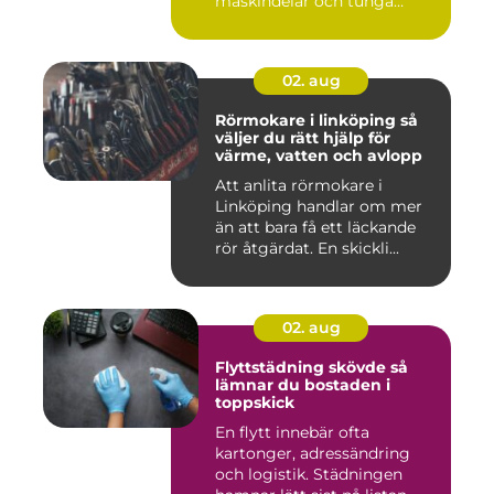
maskindelar och tunga
maskiner, sär...
02. aug
Rörmokare i linköping så
väljer du rätt hjälp för
värme, vatten och avlopp
Att anlita rörmokare i
Linköping handlar om mer
än att bara få ett läckande
rör åtgärdat. En skickli...
02. aug
Flyttstädning skövde så
lämnar du bostaden i
toppskick
En flytt innebär ofta
kartonger, adressändring
och logistik. Städningen