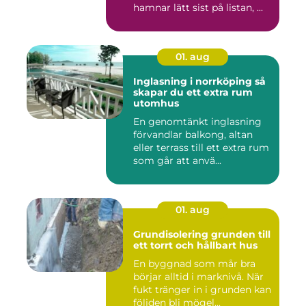
hamnar lätt sist på listan, ...
01. aug
Inglasning i norrköping så
skapar du ett extra rum
utomhus
En genomtänkt inglasning
förvandlar balkong, altan
eller terrass till ett extra rum
som går att anvä...
01. aug
Grundisolering grunden till
ett torrt och hållbart hus
En byggnad som mår bra
börjar alltid i marknivå. När
fukt tränger in i grunden kan
följden bli mögel...