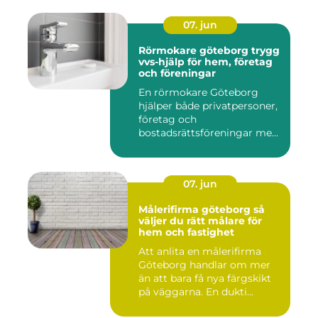
07. jun
Rörmokare göteborg trygg
vvs-hjälp för hem, företag
och föreningar
En rörmokare Göteborg
hjälper både privatpersoner,
företag och
bostadsrättsföreningar med
allt som r...
07. jun
Målerifirma göteborg så
väljer du rätt målare för
hem och fastighet
Att anlita en målerifirma
Göteborg handlar om mer
än att bara få nya färgskikt
på väggarna. En dukti...