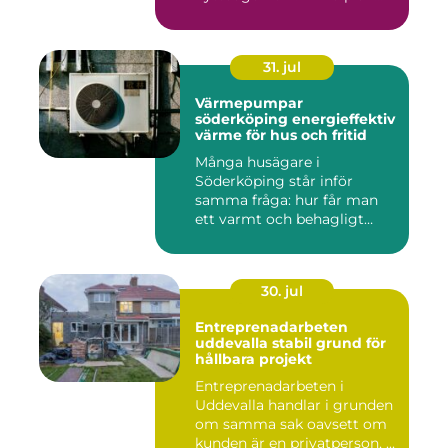
31. jul
Värmepumpar
söderköping energieffektiv
värme för hus och fritid
Många husägare i
Söderköping står inför
samma fråga: hur får man
ett varmt och behagligt
hem året ru...
30. jul
Entreprenadarbeten
uddevalla stabil grund för
hållbara projekt
Entreprenadarbeten i
Uddevalla handlar i grunden
om samma sak oavsett om
kunden är en privatperson, ...