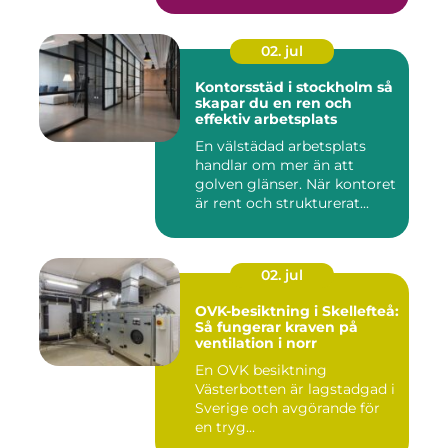
02. jul
Kontorsstäd i stockholm så
skapar du en ren och
effektiv arbetsplats
En välstädad arbetsplats
handlar om mer än att
golven glänser. När kontoret
är rent och strukturerat...
02. jul
OVK-besiktning i Skellefteå:
Så fungerar kraven på
ventilation i norr
En OVK besiktning
Västerbotten är lagstadgad i
Sverige och avgörande för
en tryg...