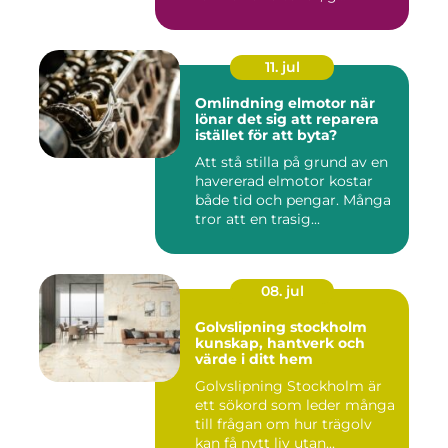
11. jul
Omlindning elmotor när
lönar det sig att reparera
istället för att byta?
Att stå stilla på grund av en
havererad elmotor kostar
både tid och pengar. Många
tror att en trasig...
08. jul
Golvslipning stockholm
kunskap, hantverk och
värde i ditt hem
Golvslipning Stockholm är
ett sökord som leder många
till frågan om hur trägolv
kan få nytt liv utan...