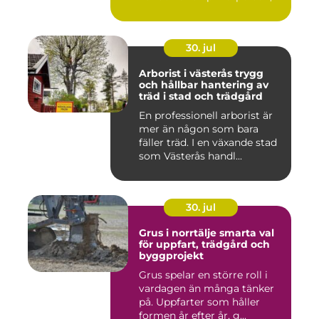
30. jul
Arborist i västerås trygg
och hållbar hantering av
träd i stad och trädgård
En professionell arborist är
mer än någon som bara
fäller träd. I en växande stad
som Västerås handl...
30. jul
Grus i norrtälje smarta val
för uppfart, trädgård och
byggprojekt
Grus spelar en större roll i
vardagen än många tänker
på. Uppfarter som håller
formen år efter år, g...