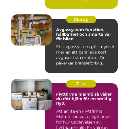
01. aug
Avgassystem funktion,
hållbarhet och smarta val
för bilen
Ett avgassystem gör mycket
mer än att bara leda bort
avgaser från motorn. Det
påverkar bränsleförbru...
31. jul
Flyttfirma malmö så väljer
du rätt hjälp för en smidig
flytt
Att anlita en Flyttfirma
Malmö kan vara avgörande
för hur upplevelsen av
flyttdagen blir. En välplan...