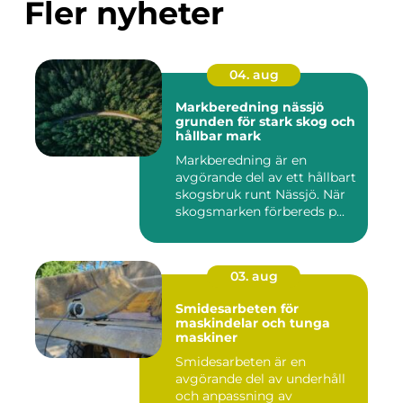
Fler nyheter
04. aug
Markberedning nässjö
grunden för stark skog och
hållbar mark
Markberedning är en
avgörande del av ett hållbart
skogsbruk runt Nässjö. När
skogsmarken förbereds p...
03. aug
Smidesarbeten för
maskindelar och tunga
maskiner
Smidesarbeten är en
avgörande del av underhåll
och anpassning av