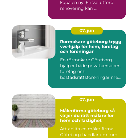
köpa en ny. En väl utförd
renovering kan ...
07. jun
Rörmokare göteborg trygg
vvs-hjälp för hem, företag
och föreningar
En rörmokare Göteborg
hjälper både privatpersoner,
företag och
bostadsrättsföreningar med
allt som r...
07. jun
Målerifirma göteborg så
väljer du rätt målare för
hem och fastighet
Att anlita en målerifirma
Göteborg handlar om mer