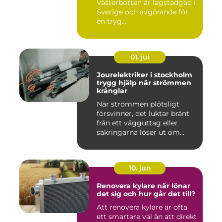
Västerbotten är lagstadgad i
Sverige och avgörande för
en tryg...
01. jul
Jourelektriker i stockholm
trygg hjälp när strömmen
krånglar
När strömmen plötsligt
försvinner, det luktar bränt
från ett vägguttag eller
säkringarna löser ut om...
10. jun
Renovera kylare när lönar
det sig och hur går det till?
Att renovera kylare är ofta
ett smartare val än att direkt