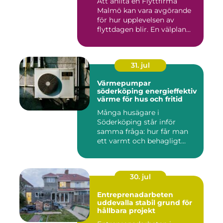
Att anlita en Flyttfirma
Malmö kan vara avgörande
för hur upplevelsen av
flyttdagen blir. En välplan...
31. jul
Värmepumpar
söderköping energieffektiv
värme för hus och fritid
Många husägare i
Söderköping står inför
samma fråga: hur får man
ett varmt och behagligt
hem året ru...
30. jul
Entreprenadarbeten
uddevalla stabil grund för
hållbara projekt