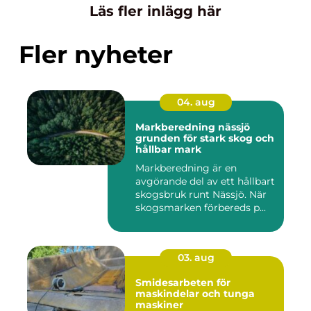
Läs fler inlägg här
Fler nyheter
04. aug
Markberedning nässjö
grunden för stark skog och
hållbar mark
Markberedning är en
avgörande del av ett hållbart
skogsbruk runt Nässjö. När
skogsmarken förbereds p...
03. aug
Smidesarbeten för
maskindelar och tunga
maskiner