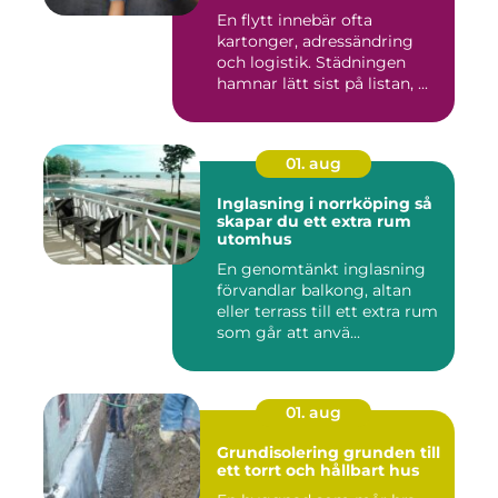
En flytt innebär ofta
kartonger, adressändring
och logistik. Städningen
hamnar lätt sist på listan, ...
01. aug
Inglasning i norrköping så
skapar du ett extra rum
utomhus
En genomtänkt inglasning
förvandlar balkong, altan
eller terrass till ett extra rum
som går att anvä...
01. aug
Grundisolering grunden till
ett torrt och hållbart hus