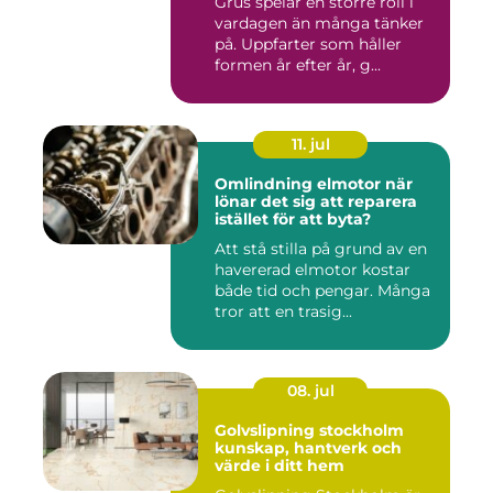
Grus spelar en större roll i
vardagen än många tänker
på. Uppfarter som håller
formen år efter år, g...
11. jul
Omlindning elmotor när
lönar det sig att reparera
istället för att byta?
Att stå stilla på grund av en
havererad elmotor kostar
både tid och pengar. Många
tror att en trasig...
08. jul
Golvslipning stockholm
kunskap, hantverk och
värde i ditt hem