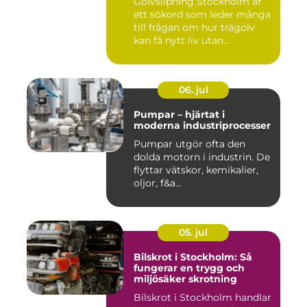
Golvslipning Stockholm är
ett sökord som leder många
till frågan om hur trägolv
kan få nytt liv utan...
06. jul
Pumpar – hjärtat i
moderna industriprocesser
Pumpar utgör ofta den
dolda motorn i industrin. De
flyttar vätskor, kemikalier,
oljor, f&a...
05. jul
Bilskrot i Stockholm: Så
fungerar en trygg och
miljösäker skrotning
Bilskrot i Stockholm handlar