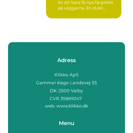
än att bara få nya färgskikt
på väggarna. En dukti...
Adress
web:
www.klikko.dk
Menu