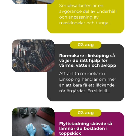
Smidesarbeten är en
avgörande del av underhåll
och anpassning av
maskindelar och tunga
maskiner, sär...
02. aug
Rörmokare i linköping så
väljer du rätt hjälp för
värme, vatten och avlopp
Att anlita rörmokare i
Linköping handlar om mer
än att bara få ett läckande
rör åtgärdat. En skickli...
02. aug
Flyttstädning skövde så
lämnar du bostaden i
toppskick