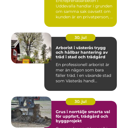
Entreprenadarbeten i
Uddevalla handlar i grunden
om samma sak oavsett om
kunden är en privatperson, ...
30. jul
Arborist i västerås trygg
och hållbar hantering av
träd i stad och trädgård
En professionell arborist är
mer än någon som bara
fäller träd. I en växande stad
som Västerås handl...
30. jul
Grus i norrtälje smarta val
för uppfart, trädgård och
byggprojekt