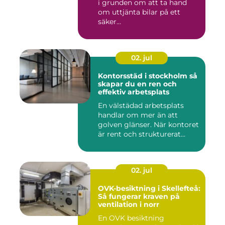
i grunden om att ta hand
om uttjänta bilar på ett
säker...
02. jul
Kontorsstäd i stockholm så
skapar du en ren och
effektiv arbetsplats
En välstädad arbetsplats
handlar om mer än att
golven glänser. När kontoret
är rent och strukturerat...
02. jul
OVK-besiktning i Skellefteå:
Så fungerar kraven på
ventilation i norr
En OVK besiktning