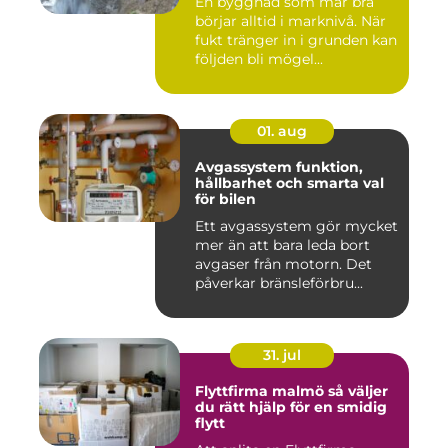
En byggnad som mår bra
börjar alltid i marknivå. När
fukt tränger in i grunden kan
följden bli mögel...
01. aug
Avgassystem funktion,
hållbarhet och smarta val
för bilen
Ett avgassystem gör mycket
mer än att bara leda bort
avgaser från motorn. Det
påverkar bränsleförbru...
31. jul
Flyttfirma malmö så väljer
du rätt hjälp för en smidig
flytt