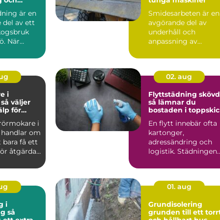
ark
ning är en
Smidesarbeten är en
del av ett
avgörande del av
skogsbruk
underhåll och
ö. När
anpassning av
ken
maskindelar och
...
tunga maskiner, sär..
aug
02. aug
e i
Flyttstädning sköv
r
så lämnar du
älp för
bostaden i toppski
tten och
 rörmokare i
En flytt innebär ofta
 handlar om
kartonger,
 bara få ett
adressändring och
ör åtgärdat.
logistik. Städningen
.
hamnar lätt sist på
listan, ...
aug
01. aug
g i
Grundisolering
 så
grunden till ett torr
 ett extra
och hållbart hus