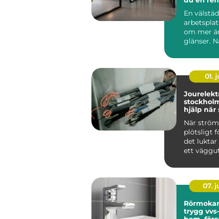
effektiv a
En välstä
arbetsplat
om mer än
glänser. N
är rent oc
strukturera
01. j
Jourelektr
stockholm try
hjälp nä
krånglar
När strö
plötsligt f
det luktar
ett väggut
säkringarn
om...
07. 
Rörmokar
trygg vvs-
hem, före