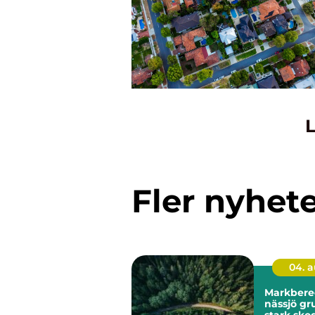
L
Fler nyhet
04. 
Markbere
nässjö grunden för
stark sko