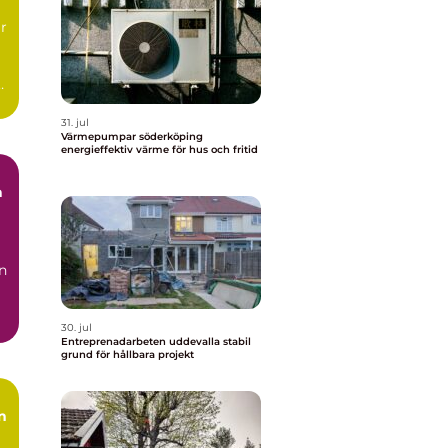
r
31. jul
Värmepumpar söderköping
energieffektiv värme för hus och fritid
n
30. jul
Entreprenadarbeten uddevalla stabil
grund för hållbara projekt
n