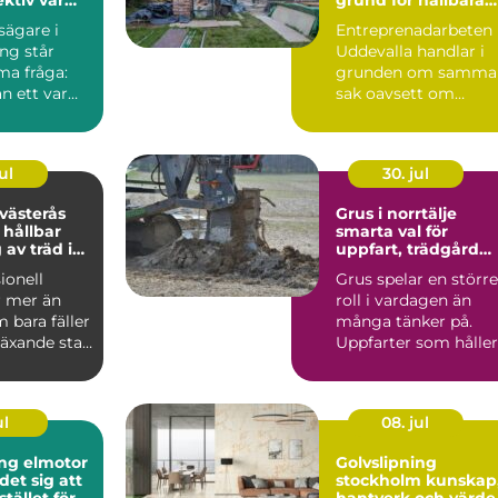
h fritid
projekt
ägare i
Entreprenadarbeten 
ng står
Uddevalla handlar i
ma fråga:
grunden om samma
an ett varmt
sak oavsett om
ligt hem
kunden är en
privatperson, ...
ul
30. jul
 västerås
Grus i norrtälje
 hållbar
smarta val för
 av träd i
uppfart, trädgård
trädgård
och byggprojekt
ionell
Grus spelar en större
r mer än
roll i vardagen än
 bara fäller
många tänker på.
 växande stad
Uppfarter som håller
ås handl...
formen år efter år, g..
ul
08. jul
ng elmotor
Golvslipning
det sig att
stockholm kunskap,
stället för
hantverk och värde 