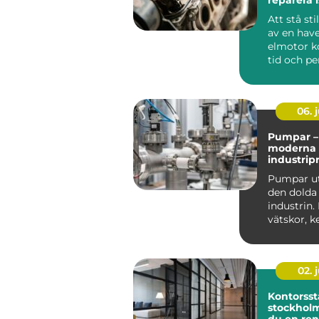
att byta?
Att stå st
av en hav
elmotor k
tid och pe
Många tro
trasig...
06. j
Pumpar – 
moderna
industrip
Pumpar ut
den dolda
industrin. 
vätskor, k
oljor, f&a...
02. j
Kontorsst
stockholm så ska
du en ren