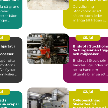
ditt hem
illa på grund
Golvslipning
ererad
Stockholm är ett
ostar både
sökord som leder
ngar.
många till frågan o
r att en
hur trägolv kan få
nytt liv utan...
ul
05. jul
hjärtat i
Bilskrot i Stockholm
Så fungerar en tryg
rocesser
och miljösäker
skrotning
gör ofta
Bilskrot i Stockholm
 motorn i
handlar i grunden o
De flyttar
att ta hand om
emikalier,
uttjänta bilar på ett
säker...
ul
02. jul
äd i
OVK-besiktning i
par
Skellefteå: Så
 och
fungerar kraven på