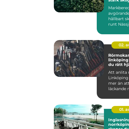
hållbar m
Markbered
avgörande 
hållbart 
runt Nässj
skogsmar
förbereds p
02. 
Rörmokar
linköping så välje
du rätt hj
värme, va
Att anlita
avlopp
Linköping
mer än att
läckande r
En skickli..
01. 
Inglasnin
norrköping
skapar du