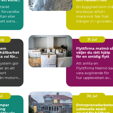
mhus
tänkt
En byggnad som må
 förvandlar
bra börjar alltid i
ltan eller
marknivå. När fukt
 ett extra
tränger in i grunden
år att
kan följden bli
mögel...
aug
31. jul
tem
Flyttfirma malmö så
 hållbarhet
väljer du rätt hjälp
a val för
för en smidig flytt
system gör
Att anlita en
r än att
Flyttfirma Malmö ka
bort
vara avgörande för
rån motorn.
hur upplevelsen av
kar
flyttdagen blir. En
ru...
välplan...
ul
30. jul
mpar
Entreprenadarbete
ing
uddevalla stabil
ektiv värme
grund för hållbara