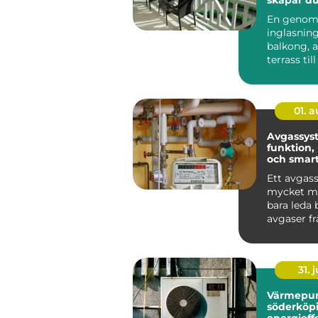
rum uto
En genom
inglasning
balkong, a
terrass till
rum som g
anvä...
01. 
Avgassys
funktion,
och smart
bilen
Ett avgas
mycket me
bara leda 
avgaser f
Det påver
bränsleförb
31. j
Värmepu
söderköp
energieff