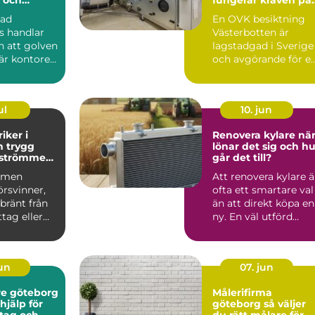
rbetsplats
ventilation i norr
dad
En OVK besiktning
s handlar
Västerbotten är
 att golven
lagstadgad i Sverige
är kontoret
och avgörande för e
h
tryg...
t...
ul
10. jun
iker i
Renovera kylare när
gg
lönar det sig och hu
r strömmen
går det till?
mmen
Att renovera kylare ä
örsvinner,
ofta ett smartare val
 bränt från
än att direkt köpa en
tag eller
ny. En väl utförd
a löser ut
renovering kan ...
jun
07. jun
e göteborg
Målerifirma
hjälp för
göteborg så väljer
tag och
du rätt målare för