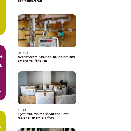
och hållbart hus
.
01. aug
de
Avgassystem funktion, hållbarhet och
smarta val för bilen
ck
31. jul
Flyttfirma malmö så väljer du rätt
hjälp för en smidig flytt
t