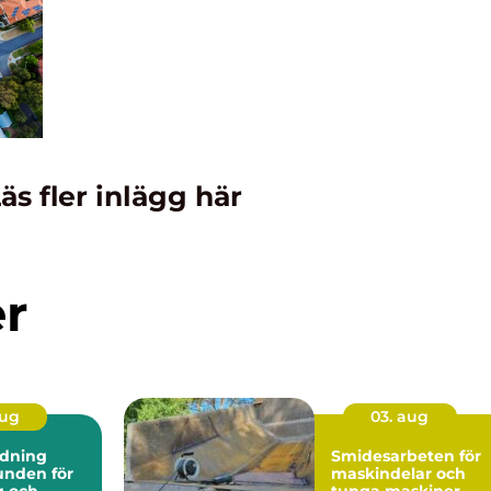
äs fler inlägg här
er
aug
03. aug
dning
Smidesarbeten för
maskindelar och
g och
tunga maskiner