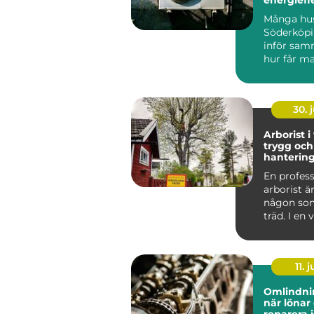
för hus oc
Många hus
Söderköpi
inför sam
hur får m
och behag
året ru...
30. j
Arborist i
trygg och
hantering
stad och 
En profess
arborist ä
någon som
träd. I en
som Väster
11. j
Omlindni
när lönar 
reparera i