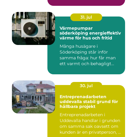
31. jul
Värmepumpar
söderköping energieffektiv
värme för hus och fritid
Många husägare i
Söderköping står inför
samma fråga: hur får man
ett varmt och behagligt
hem året ru...
30. jul
Entreprenadarbeten
uddevalla stabil grund för
hållbara projekt
Entreprenadarbeten i
Uddevalla handlar i grunden
om samma sak oavsett om
kunden är en privatperson, ...