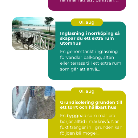
hamnar lätt sist på listan, ...
01. aug
Inglasning i norrköping så
skapar du ett extra rum
utomhus
En genomtänkt inglasning
förvandlar balkong, altan
eller terrass till ett extra rum
som går att anvä...
01. aug
Grundisolering grunden till
ett torrt och hållbart hus
En byggnad som mår bra
börjar alltid i marknivå. När
fukt tränger in i grunden kan
följden bli mögel...