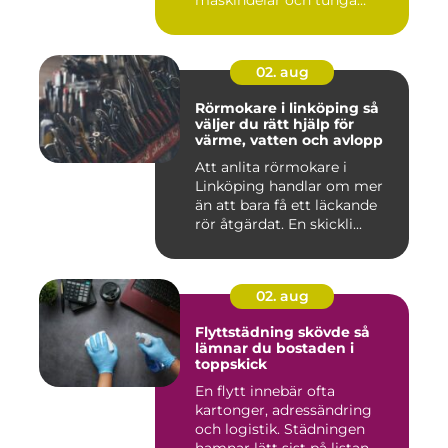
maskindelar och tunga
maskiner, sär...
02. aug
Rörmokare i linköping så
väljer du rätt hjälp för
värme, vatten och avlopp
Att anlita rörmokare i
Linköping handlar om mer
än att bara få ett läckande
rör åtgärdat. En skickli...
02. aug
Flyttstädning skövde så
lämnar du bostaden i
toppskick
En flytt innebär ofta
kartonger, adressändring
och logistik. Städningen