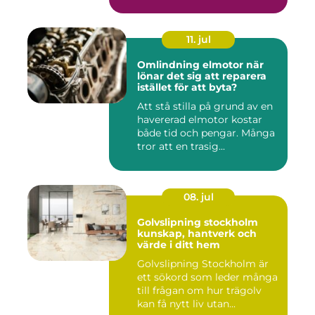
11. jul
Omlindning elmotor när
lönar det sig att reparera
istället för att byta?
Att stå stilla på grund av en
havererad elmotor kostar
både tid och pengar. Många
tror att en trasig...
08. jul
Golvslipning stockholm
kunskap, hantverk och
värde i ditt hem
Golvslipning Stockholm är
ett sökord som leder många
till frågan om hur trägolv
kan få nytt liv utan...