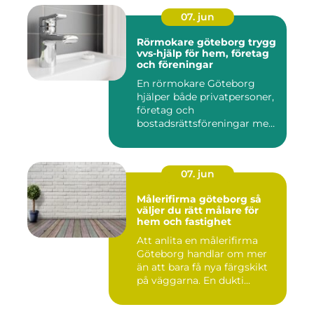
07. jun
Rörmokare göteborg trygg
vvs-hjälp för hem, företag
och föreningar
En rörmokare Göteborg
hjälper både privatpersoner,
företag och
bostadsrättsföreningar med
allt som r...
07. jun
Målerifirma göteborg så
väljer du rätt målare för
hem och fastighet
Att anlita en målerifirma
Göteborg handlar om mer
än att bara få nya färgskikt
på väggarna. En dukti...