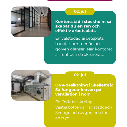
02. jul
Kontorsstäd i stockholm så
skapar du en ren och
effektiv arbetsplats
En välstädad arbetsplats
handlar om mer än att
golven glänser. När kontoret
är rent och strukturerat...
02. jul
OVK-besiktning i Skellefteå:
Så fungerar kraven på
ventilation i norr
En OVK besiktning
Västerbotten är lagstadgad i
Sverige och avgörande för
en tryg...