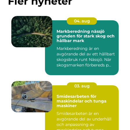
Fler nyheter
04. aug
Markberedning nässjö
grunden för stark skog och
hållbar mark
Markberedning är en
avgörande del av ett hållbart
skogsbruk runt Nässjö. När
skogsmarken förbereds p...
03. aug
Smidesarbeten för
maskindelar och tunga
maskiner
Smidesarbeten är en
avgörande del av underhåll
och anpassning av