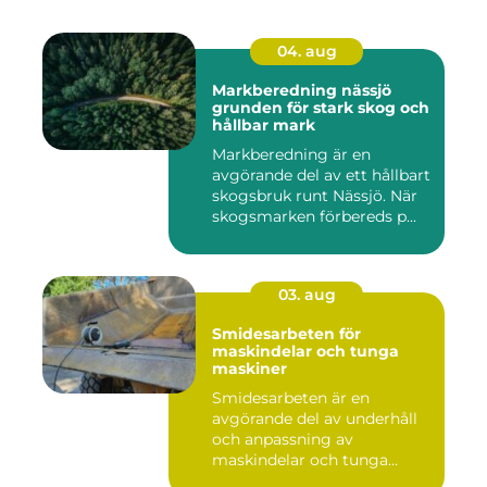
04. aug
Markberedning nässjö
grunden för stark skog och
hållbar mark
Markberedning är en
avgörande del av ett hållbart
skogsbruk runt Nässjö. När
skogsmarken förbereds p...
03. aug
Smidesarbeten för
maskindelar och tunga
maskiner
Smidesarbeten är en
avgörande del av underhåll
och anpassning av
maskindelar och tunga
maskiner, sär...