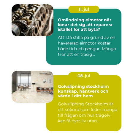
11. jul
Omlindning elmotor när
lönar det sig att reparera
istället för att byta?
Att stå stilla på grund av en
havererad elmotor kostar
både tid och pengar. Många
tror att en trasig...
08. jul
Golvslipning stockholm
kunskap, hantverk och
värde i ditt hem
Golvslipning Stockholm är
ett sökord som leder många
till frågan om hur trägolv
kan få nytt liv utan...