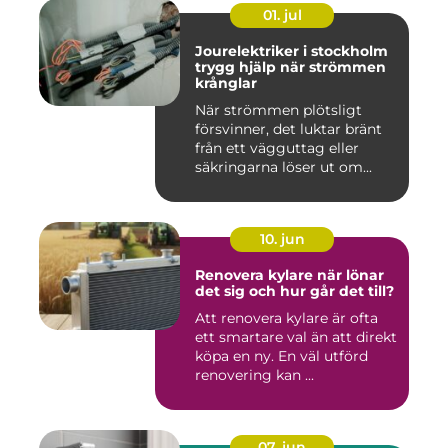
01. jul
Jourelektriker i stockholm
trygg hjälp när strömmen
krånglar
När strömmen plötsligt
försvinner, det luktar bränt
från ett vägguttag eller
säkringarna löser ut om...
10. jun
Renovera kylare när lönar
det sig och hur går det till?
Att renovera kylare är ofta
ett smartare val än att direkt
köpa en ny. En väl utförd
renovering kan ...
07. jun