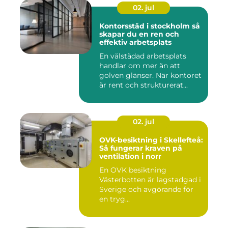
02. jul
Kontorsstäd i stockholm så
skapar du en ren och
effektiv arbetsplats
En välstädad arbetsplats
handlar om mer än att
golven glänser. När kontoret
är rent och strukturerat...
02. jul
OVK-besiktning i Skellefteå:
Så fungerar kraven på
ventilation i norr
En OVK besiktning
Västerbotten är lagstadgad i
Sverige och avgörande för
en tryg...