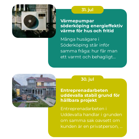
31. jul
Värmepumpar
söderköping energieffektiv
värme för hus och fritid
Många husägare i
Söderköping står inför
samma fråga: hur får man
ett varmt och behagligt
hem året ru...
30. jul
Entreprenadarbeten
uddevalla stabil grund för
hållbara projekt
Entreprenadarbeten i
Uddevalla handlar i grunden
om samma sak oavsett om
kunden är en privatperson, ...