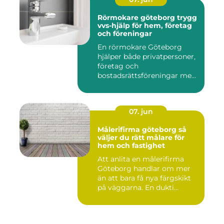
Rörmokare göteborg trygg
vvs-hjälp för hem, företag
och föreningar
En rörmokare Göteborg
hjälper både privatpersoner,
företag och
bostadsrättsföreningar med
allt som r...
07. jun
Målerifirma göteborg så
väljer du rätt målare för
hem och fastighet
Att anlita en målerifirma
Göteborg handlar om mer
än att bara få nya färgskikt
på väggarna. En dukti...