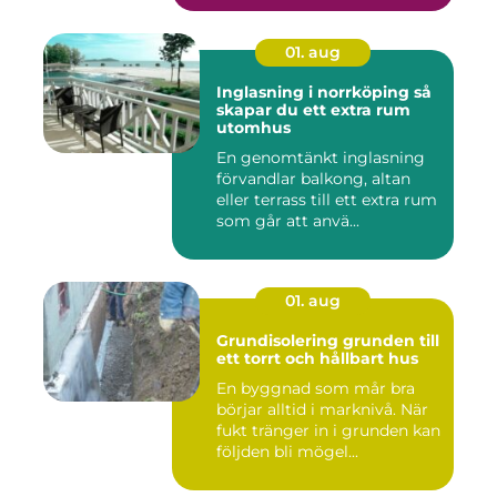
01. aug
Inglasning i norrköping så
skapar du ett extra rum
utomhus
En genomtänkt inglasning
förvandlar balkong, altan
eller terrass till ett extra rum
som går att anvä...
01. aug
Grundisolering grunden till
ett torrt och hållbart hus
En byggnad som mår bra
börjar alltid i marknivå. När
fukt tränger in i grunden kan
följden bli mögel...