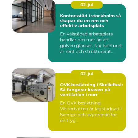
02. jul
Kontorsstäd i stockholm så
skapar du en ren och
effektiv arbetsplats
En välstädad arbetsplats
handlar om mer än att
golven glänser. När kontoret
är rent och strukturerat...
02. jul
OVK-besiktning i Skellefteå:
Så fungerar kraven på
ventilation i norr
En OVK besiktning
Västerbotten är lagstadgad i
Sverige och avgörande för
en tryg...