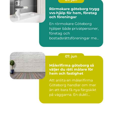
Rörmokare göteborg trygg
vvs-hjälp för hem, företag
och föreningar
En rörmokare Göteborg
hjälper både privatpersoner,
företag och
bostadsrättsföreningar med
allt som r...
07. jun
Målerifirma göteborg så
väljer du rätt målare för
hem och fastighet
Att anlita en målerifirma
Göteborg handlar om mer
än att bara få nya färgskikt
på väggarna. En dukti...