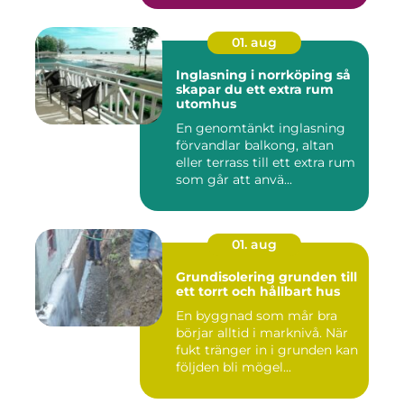
01. aug
Inglasning i norrköping så
skapar du ett extra rum
utomhus
En genomtänkt inglasning
förvandlar balkong, altan
eller terrass till ett extra rum
som går att anvä...
01. aug
Grundisolering grunden till
ett torrt och hållbart hus
En byggnad som mår bra
börjar alltid i marknivå. När
fukt tränger in i grunden kan
följden bli mögel...