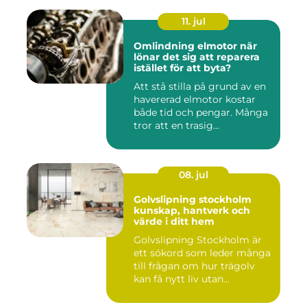
11. jul
Omlindning elmotor när
lönar det sig att reparera
istället för att byta?
Att stå stilla på grund av en
havererad elmotor kostar
både tid och pengar. Många
tror att en trasig...
08. jul
Golvslipning stockholm
kunskap, hantverk och
värde i ditt hem
Golvslipning Stockholm är
ett sökord som leder många
till frågan om hur trägolv
kan få nytt liv utan...