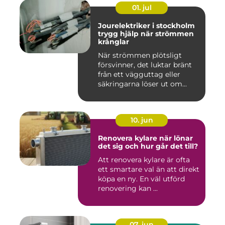
01. jul
Jourelektriker i stockholm
trygg hjälp när strömmen
krånglar
När strömmen plötsligt
försvinner, det luktar bränt
från ett vägguttag eller
säkringarna löser ut om...
10. jun
Renovera kylare när lönar
det sig och hur går det till?
Att renovera kylare är ofta
ett smartare val än att direkt
köpa en ny. En väl utförd
renovering kan ...
07. jun