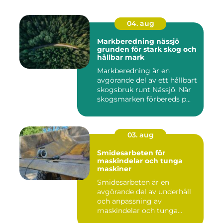
04. aug
Markberedning nässjö
grunden för stark skog och
hållbar mark
Markberedning är en
avgörande del av ett hållbart
skogsbruk runt Nässjö. När
skogsmarken förbereds p...
03. aug
Smidesarbeten för
maskindelar och tunga
maskiner
Smidesarbeten är en
avgörande del av underhåll
och anpassning av
maskindelar och tunga
maskiner, sär...