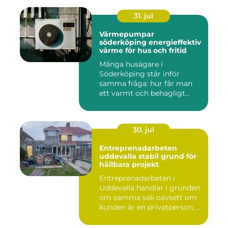
31. jul
Värmepumpar
söderköping energieffektiv
värme för hus och fritid
Många husägare i
Söderköping står inför
samma fråga: hur får man
ett varmt och behagligt
hem året ru...
30. jul
Entreprenadarbeten
uddevalla stabil grund för
hållbara projekt
Entreprenadarbeten i
Uddevalla handlar i grunden
om samma sak oavsett om
kunden är en privatperson, ...