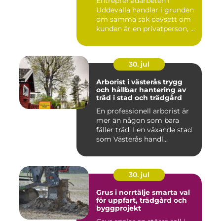
Entreprenadarbeten i
Uddevalla handlar i grunden
om samma sak oavsett om
kunden är en privatperson, ...
30. jul
Arborist i västerås trygg
och hållbar hantering av
träd i stad och trädgård
En professionell arborist är
mer än någon som bara
fäller träd. I en växande stad
som Västerås handl...
30. jul
Grus i norrtälje smarta val
för uppfart, trädgård och
byggprojekt