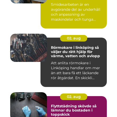
Smidesarbeten är en
avgörande del av underhåll
och anpassning av
maskindelar och tunga
maskiner, sär...
02. aug
Rörmokare i linköping så
väljer du rätt hjälp för
värme, vatten och avlopp
Att anlita rörmokare i
Linköping handlar om mer
än att bara få ett läckande
rör åtgärdat. En skickli...
02. aug
Flyttstädning skövde så
lämnar du bostaden i
toppskick