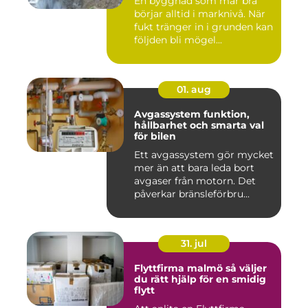
En byggnad som mår bra
börjar alltid i marknivå. När
fukt tränger in i grunden kan
följden bli mögel...
01. aug
Avgassystem funktion,
hållbarhet och smarta val
för bilen
Ett avgassystem gör mycket
mer än att bara leda bort
avgaser från motorn. Det
påverkar bränsleförbru...
31. jul
Flyttfirma malmö så väljer
du rätt hjälp för en smidig
flytt