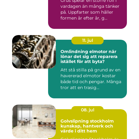
Grus spelar en större roll i
vardagen än många tänker
på. Uppfarter som håller
formen år efter år, g...
11. jul
Omlindning elmotor när
lönar det sig att reparera
istället för att byta?
Att stå stilla på grund av en
havererad elmotor kostar
både tid och pengar. Många
tror att en trasig...
08. jul
Golvslipning stockholm
kunskap, hantverk och
värde i ditt hem