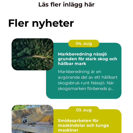
Läs fler inlägg här
Fler nyheter
04. aug
Markberedning nässjö
grunden för stark skog och
hållbar mark
Markberedning är en
avgörande del av ett hållbart
skogsbruk runt Nässjö. När
skogsmarken förbereds p...
03. aug
Smidesarbeten för
maskindelar och tunga
maskiner