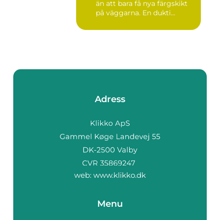
än att bara få nya färgskikt
på väggarna. En dukti...
Adress
web:
www.klikko.dk
Menu