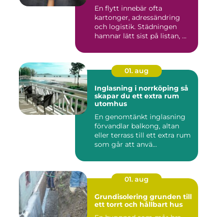
En flytt innebär ofta
kartonger, adressändring
och logistik. Städningen
hamnar lätt sist på listan, ...
01. aug
Inglasning i norrköping så
skapar du ett extra rum
utomhus
En genomtänkt inglasning
förvandlar balkong, altan
eller terrass till ett extra rum
som går att anvä...
01. aug
Grundisolering grunden till
ett torrt och hållbart hus