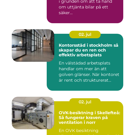
i grunden om att ta hand
om uttjänta bilar på ett
säker...
02. jul
Kontorsstäd i stockholm så
skapar du en ren och
effektiv arbetsplats
En välstädad arbetsplats
handlar om mer än att
golven glänser. När kontoret
är rent och strukturerat...
02. jul
OVK-besiktning i Skellefteå:
Så fungerar kraven på
ventilation i norr
En OVK besiktning