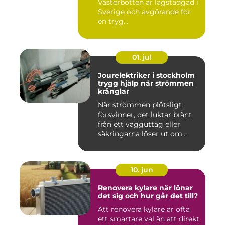
Västerbotten är lagstadgad i
Sverige och avgörande för
en tryg...
01. jul
Jourelektriker i stockholm
trygg hjälp när strömmen
krånglar
När strömmen plötsligt
försvinner, det luktar bränt
från ett vägguttag eller
säkringarna löser ut om...
10. jun
Renovera kylare när lönar
det sig och hur går det till?
Att renovera kylare är ofta
ett smartare val än att direkt