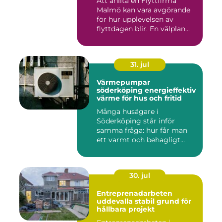
Att anlita en Flyttfirma
Malmö kan vara avgörande
för hur upplevelsen av
flyttdagen blir. En välplan...
31. jul
Värmepumpar
söderköping energieffektiv
värme för hus och fritid
Många husägare i
Söderköping står inför
samma fråga: hur får man
ett varmt och behagligt
hem året ru...
30. jul
Entreprenadarbeten
uddevalla stabil grund för
hållbara projekt