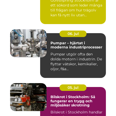
Golvslipning Stockholm är
ett sökord som leder många
till frågan om hur trägolv
kan få nytt liv utan...
06. jul
Pumpar – hjärtat i
moderna industriprocesser
Pumpar utgör ofta den
dolda motorn i industrin. De
flyttar vätskor, kemikalier,
oljor, f&a...
05. jul
Bilskrot i Stockholm: Så
fungerar en trygg och
miljösäker skrotning
Bilskrot i Stockholm handlar