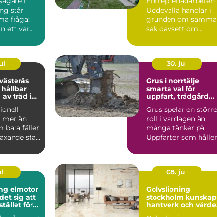
ägare i
Entreprenadarbeten 
ng står
Uddevalla handlar i
ma fråga:
grunden om samma
an ett varmt
sak oavsett om
ligt hem
kunden är en
privatperson, ...
ul
30. jul
 västerås
Grus i norrtälje
 hållbar
smarta val för
 av träd i
uppfart, trädgård
trädgård
och byggprojekt
ionell
Grus spelar en större
r mer än
roll i vardagen än
 bara fäller
många tänker på.
 växande stad
Uppfarter som håller
ås handl...
formen år efter år, g..
ul
08. jul
ng elmotor
Golvslipning
det sig att
stockholm kunskap,
stället för
hantverk och värde 
ditt hem