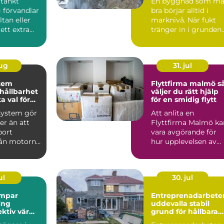
tänkt
En byggnad som må
 förvandlar
bra börjar alltid i
ltan eller
marknivå. När fukt
 ett extra
tränger in i grunden
år att
kan följden bli
mögel...
aug
31. jul
tem
Flyttfirma malmö så
 hållbarhet
väljer du rätt hjälp
a val för
för en smidig flytt
system gör
Att anlita en
r än att
Flyttfirma Malmö ka
bort
vara avgörande för
rån motorn.
hur upplevelsen av
kar
flyttdagen blir. En
ru...
välplan...
ul
30. jul
mpar
Entreprenadarbete
ing
uddevalla stabil
ektiv värme
grund för hållbara
h fritid
projekt