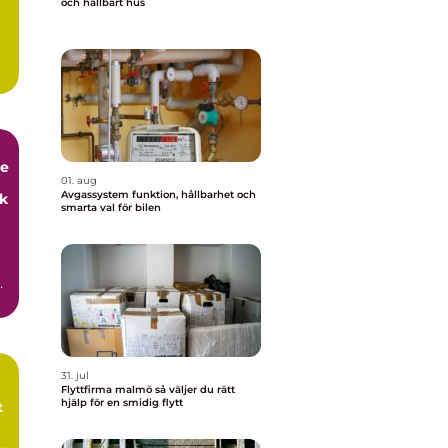
och hållbart hus
.
de
01. aug
Avgassystem funktion, hållbarhet och
ck
smarta val för bilen
31. jul
Flyttfirma malmö så väljer du rätt
hjälp för en smidig flytt
t