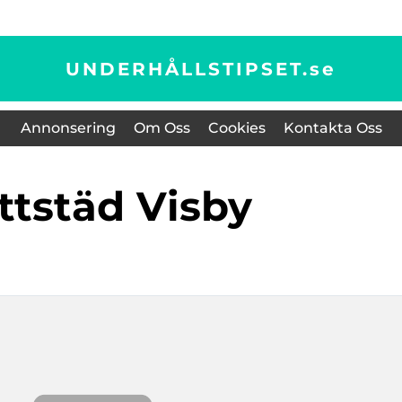
UNDERHÅLLSTIPSET.
se
Annonsering
Om Oss
Cookies
Kontakta Oss
yttstäd Visby