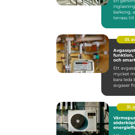
En genom
inglasning
balkong, a
terrass till
rum som g
anvä...
01. 
Avgassys
funktion,
och smart
bilen
Ett avgas
mycket me
bara leda 
avgaser f
Det påver
bränsleförb
31. j
Värmepu
söderköp
energieff
för hus oc