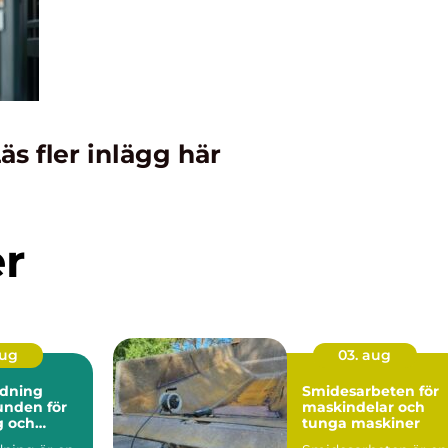
äs fler inlägg här
er
aug
03. aug
dning
Smidesarbeten för
maskindelar och
g och
tunga maskiner
ark