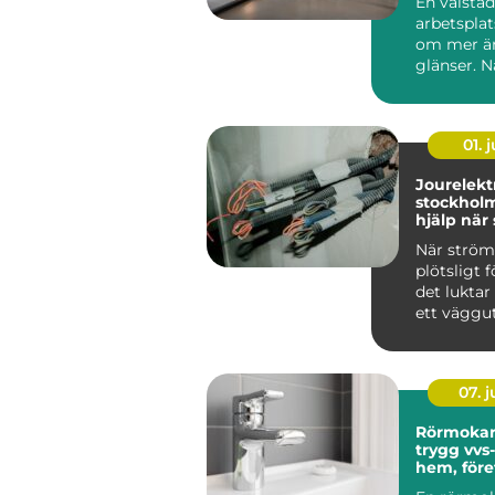
En välstä
arbetsplat
om mer än
glänser. N
är rent oc
strukturera
01. j
Jourelektr
stockholm try
hjälp nä
krånglar
När strö
plötsligt f
det luktar
ett väggut
säkringarn
om...
07. 
Rörmokar
trygg vvs-
hem, före
föreninga