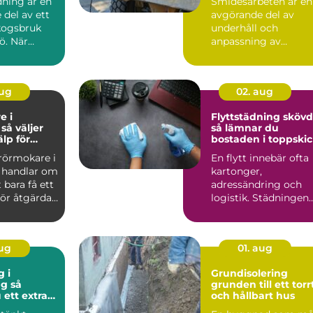
ning är en
Smidesarbeten är en
del av ett
avgörande del av
skogsbruk
underhåll och
ö. När
anpassning av
ken
maskindelar och
...
tunga maskiner, sär..
aug
02. aug
e i
Flyttstädning sköv
r
så lämnar du
älp för
bostaden i toppski
tten och
 rörmokare i
En flytt innebär ofta
 handlar om
kartonger,
 bara få ett
adressändring och
ör åtgärdat.
logistik. Städningen
.
hamnar lätt sist på
listan, ...
aug
01. aug
g i
Grundisolering
 så
grunden till ett torr
 ett extra
och hållbart hus
mhus