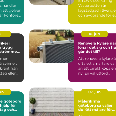
dad
En OVK besiktning
s handlar
Västerbotten är
 att golven
lagstadgad i Sverige
är kontoret
och avgörande för e
h
tryg...
t...
ul
10. jun
iker i
Renovera kylare när
gg
lönar det sig och hu
r strömmen
går det till?
mmen
Att renovera kylare ä
örsvinner,
ofta ett smartare val
 bränt från
än att direkt köpa en
tag eller
ny. En väl utförd
a löser ut
renovering kan ...
jun
07. jun
e göteborg
Målerifirma
hjälp för
göteborg så väljer
tag och
du rätt målare för
r
hem och fastighet