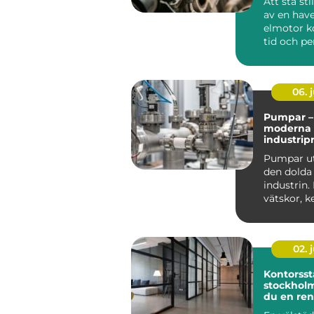
Att stå st
av en hav
elmotor k
tid och pe
Många tro
trasig...
06. j
Pumpar – 
moderna
industrip
Pumpar ut
den dolda
industrin. 
vätskor, k
oljor, f&a...
02. j
Kontorsst
stockholm så ska
du en ren
effektiv a