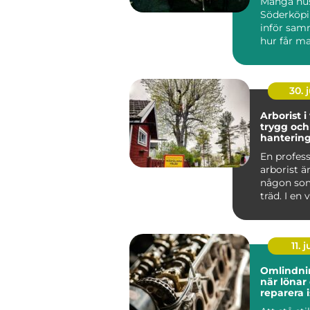
Många hus
Söderköpi
inför sam
hur får m
och behag
året ru...
30. j
Arborist i
trygg och
hantering
stad och 
En profess
arborist ä
någon som
träd. I en
som Väster
11. j
Omlindni
när lönar 
reparera i
att byta?