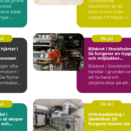
illa på grund
Golvslipning
ererad
Stockholm är ett
ostar både
sökord som leder
ngar.
många till frågan o
r att en
hur trägolv kan få
nytt liv utan...
ul
05. jul
hjärtat i
Bilskrot i Stockholm
Så fungerar en tryg
rocesser
och miljösäker
skrotning
gör ofta
Bilskrot i Stockholm
 motorn i
handlar i grunden o
De flyttar
att ta hand om
emikalier,
uttjänta bilar på ett
säker...
ul
02. jul
äd i
OVK-besiktning i
par
Skellefteå: Så
 och
fungerar kraven på
rbetsplats
ventilation i norr