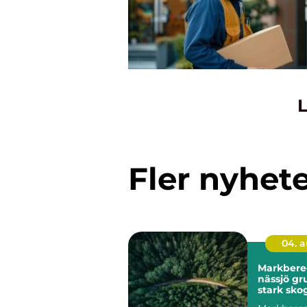
L
Fler nyhet
04. 
Markbere
nässjö grunden för
stark sko
hållbar m