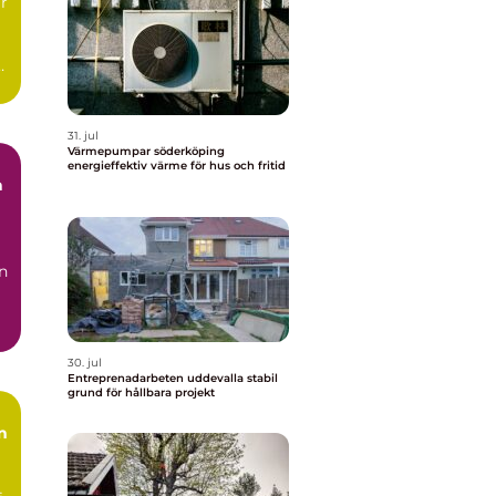
r
31. jul
Värmepumpar söderköping
energieffektiv värme för hus och fritid
n
30. jul
Entreprenadarbeten uddevalla stabil
grund för hållbara projekt
n