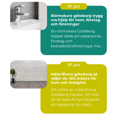
07. jun
Rörmokare göteborg trygg
vvs-hjälp för hem, företag
och föreningar
En rörmokare Göteborg
hjälper både privatpersoner,
företag och
bostadsrättsföreningar med
allt som r...
07. jun
Målerifirma göteborg så
väljer du rätt målare för
hem och fastighet
Att anlita en målerifirma
Göteborg handlar om mer
än att bara få nya färgskikt
på väggarna. En dukti...