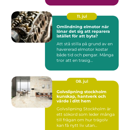
11. jul
Omlindning elmotor när
lönar det sig att reparera
istället för att byta?
Att stå stilla på grund av en
havererad elmotor kostar
både tid och pengar. Många
tror att en trasig...
08. jul
Golvslipning stockholm
kunskap, hantverk och
värde i ditt hem
Golvslipning Stockholm är
ett sökord som leder många
till frågan om hur trägolv
kan få nytt liv utan...