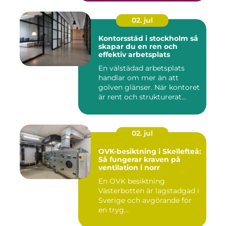
02. jul
Kontorsstäd i stockholm så
skapar du en ren och
effektiv arbetsplats
En välstädad arbetsplats
handlar om mer än att
golven glänser. När kontoret
är rent och strukturerat...
02. jul
OVK-besiktning i Skellefteå:
Så fungerar kraven på
ventilation i norr
En OVK besiktning
Västerbotten är lagstadgad i
Sverige och avgörande för
en tryg...