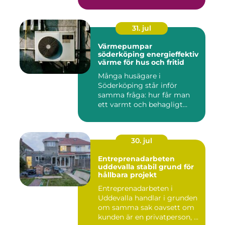
31. jul
Värmepumpar
söderköping energieffektiv
värme för hus och fritid
Många husägare i
Söderköping står inför
samma fråga: hur får man
ett varmt och behagligt
hem året ru...
30. jul
Entreprenadarbeten
uddevalla stabil grund för
hållbara projekt
Entreprenadarbeten i
Uddevalla handlar i grunden
om samma sak oavsett om
kunden är en privatperson, ...