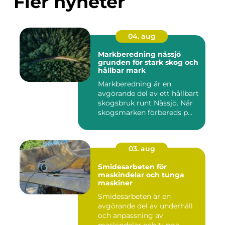
Fler nyheter
04. aug
Markberedning nässjö
grunden för stark skog och
hållbar mark
Markberedning är en
avgörande del av ett hållbart
skogsbruk runt Nässjö. När
skogsmarken förbereds p...
03. aug
Smidesarbeten för
maskindelar och tunga
maskiner
Smidesarbeten är en
avgörande del av underhåll
och anpassning av