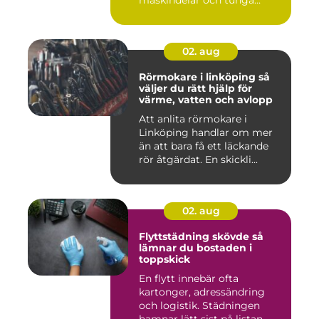
maskindelar och tunga
maskiner, sär...
02. aug
Rörmokare i linköping så
väljer du rätt hjälp för
värme, vatten och avlopp
Att anlita rörmokare i
Linköping handlar om mer
än att bara få ett läckande
rör åtgärdat. En skickli...
02. aug
Flyttstädning skövde så
lämnar du bostaden i
toppskick
En flytt innebär ofta
kartonger, adressändring
och logistik. Städningen