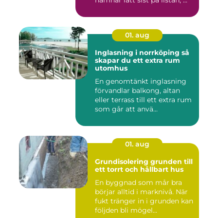
hamnar lätt sist på listan, ...
01. aug
Inglasning i norrköping så
skapar du ett extra rum
utomhus
En genomtänkt inglasning
förvandlar balkong, altan
eller terrass till ett extra rum
som går att anvä...
01. aug
Grundisolering grunden till
ett torrt och hållbart hus
En byggnad som mår bra
börjar alltid i marknivå. När
fukt tränger in i grunden kan
följden bli mögel...