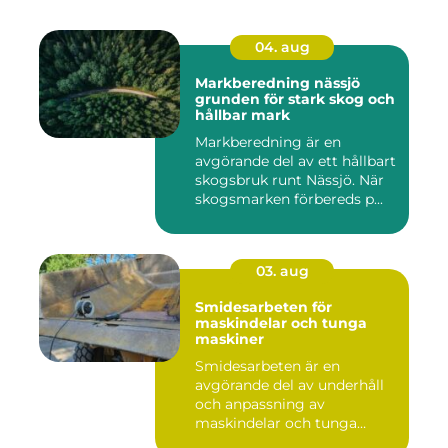
04. aug
Markberedning nässjö
grunden för stark skog och
hållbar mark
Markberedning är en
avgörande del av ett hållbart
skogsbruk runt Nässjö. När
skogsmarken förbereds p...
03. aug
Smidesarbeten för
maskindelar och tunga
maskiner
Smidesarbeten är en
avgörande del av underhåll
och anpassning av
maskindelar och tunga
maskiner, sär...