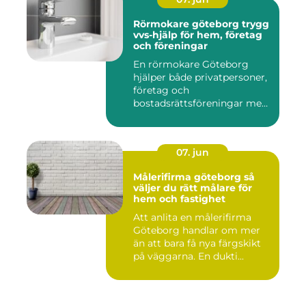
Rörmokare göteborg trygg
vvs-hjälp för hem, företag
och föreningar
En rörmokare Göteborg
hjälper både privatpersoner,
företag och
bostadsrättsföreningar med
allt som r...
07. jun
Målerifirma göteborg så
väljer du rätt målare för
hem och fastighet
Att anlita en målerifirma
Göteborg handlar om mer
än att bara få nya färgskikt
på väggarna. En dukti...