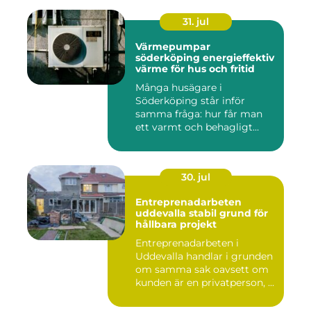
31. jul
Värmepumpar
söderköping energieffektiv
värme för hus och fritid
Många husägare i
Söderköping står inför
samma fråga: hur får man
ett varmt och behagligt
hem året ru...
30. jul
Entreprenadarbeten
uddevalla stabil grund för
hållbara projekt
Entreprenadarbeten i
Uddevalla handlar i grunden
om samma sak oavsett om
kunden är en privatperson, ...