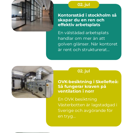
02. jul
Kontorsstäd i stockholm så
skapar du en ren och
effektiv arbetsplats
En välstädad arbetsplats
handlar om mer än att
golven glänser. När kontoret
är rent och strukturerat...
02. jul
OVK-besiktning i Skellefteå:
Så fungerar kraven på
ventilation i norr
En OVK besiktning
Västerbotten är lagstadgad i
Sverige och avgörande för
en tryg...