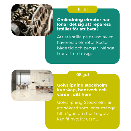
11. jul
Omlindning elmotor när
lönar det sig att reparera
istället för att byta?
Att stå stilla på grund av en
havererad elmotor kostar
både tid och pengar. Många
tror att en trasig...
08. jul
Golvslipning stockholm
kunskap, hantverk och
värde i ditt hem
Golvslipning Stockholm är
ett sökord som leder många
till frågan om hur trägolv
kan få nytt liv utan...