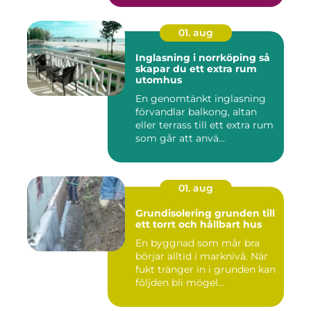
01. aug
Inglasning i norrköping så
skapar du ett extra rum
utomhus
En genomtänkt inglasning
förvandlar balkong, altan
eller terrass till ett extra rum
som går att anvä...
01. aug
Grundisolering grunden till
ett torrt och hållbart hus
En byggnad som mår bra
börjar alltid i marknivå. När
fukt tränger in i grunden kan
följden bli mögel...