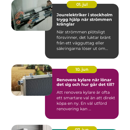
01. jul
Jourelektriker i stockholm
trygg hjälp när strömmen
krånglar
När strömmen plötsligt
försvinner, det luktar bränt
från ett vägguttag eller
säkringarna löser ut om...
10. jun
Renovera kylare när lönar
det sig och hur går det till?
Att renovera kylare är ofta
ett smartare val än att direkt
köpa en ny. En väl utförd
renovering kan ...
07. jun