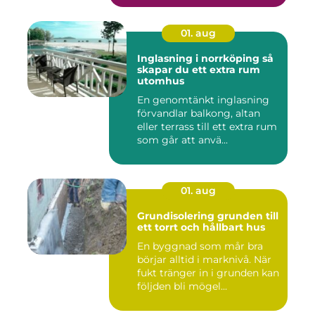
01. aug
Inglasning i norrköping så
skapar du ett extra rum
utomhus
En genomtänkt inglasning
förvandlar balkong, altan
eller terrass till ett extra rum
som går att anvä...
01. aug
Grundisolering grunden till
ett torrt och hållbart hus
En byggnad som mår bra
börjar alltid i marknivå. När
fukt tränger in i grunden kan
följden bli mögel...