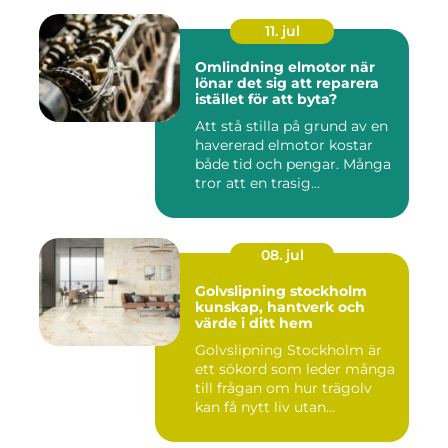
11. jul
Omlindning elmotor när
lönar det sig att reparera
istället för att byta?
Att stå stilla på grund av en
havererad elmotor kostar
både tid och pengar. Många
tror att en trasig...
08. jul
Golvslipning stockholm
kunskap, hantverk och
värde i ditt hem
Golvslipning Stockholm är
ett sökord som leder många
till frågan om hur trägolv
kan få nytt liv utan...