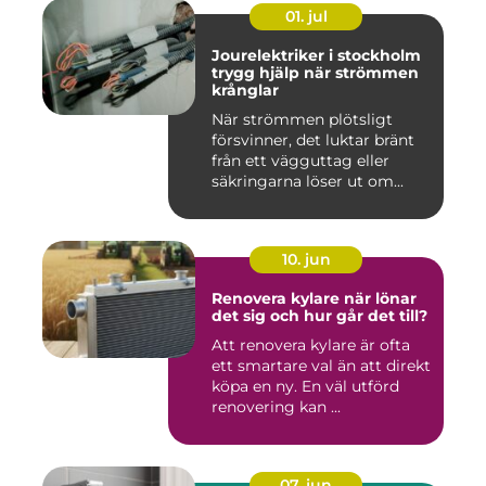
01. jul
Jourelektriker i stockholm
trygg hjälp när strömmen
krånglar
När strömmen plötsligt
försvinner, det luktar bränt
från ett vägguttag eller
säkringarna löser ut om...
10. jun
Renovera kylare när lönar
det sig och hur går det till?
Att renovera kylare är ofta
ett smartare val än att direkt
köpa en ny. En väl utförd
renovering kan ...
07. jun