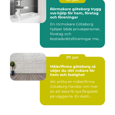
Rörmokare göteborg trygg
vvs-hjälp för hem, företag
och föreningar
En rörmokare Göteborg
hjälper både privatpersoner,
företag och
bostadsrättsföreningar med
allt som r...
07. jun
Målerifirma göteborg så
väljer du rätt målare för
hem och fastighet
Att anlita en målerifirma
Göteborg handlar om mer
än att bara få nya färgskikt
på väggarna. En dukti...