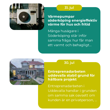
31. jul
Värmepumpar
söderköping energieffektiv
värme för hus och fritid
Många husägare i
Söderköping står inför
samma fråga: hur får man
ett varmt och behagligt
hem året ru...
30. jul
Entreprenadarbeten
uddevalla stabil grund för
hållbara projekt
Entreprenadarbeten i
Uddevalla handlar i grunden
om samma sak oavsett om
kunden är en privatperson, ...