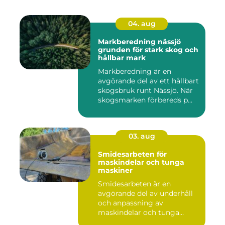
04. aug
Markberedning nässjö
grunden för stark skog och
hållbar mark
Markberedning är en
avgörande del av ett hållbart
skogsbruk runt Nässjö. När
skogsmarken förbereds p...
03. aug
Smidesarbeten för
maskindelar och tunga
maskiner
Smidesarbeten är en
avgörande del av underhåll
och anpassning av
maskindelar och tunga
maskiner, sär...