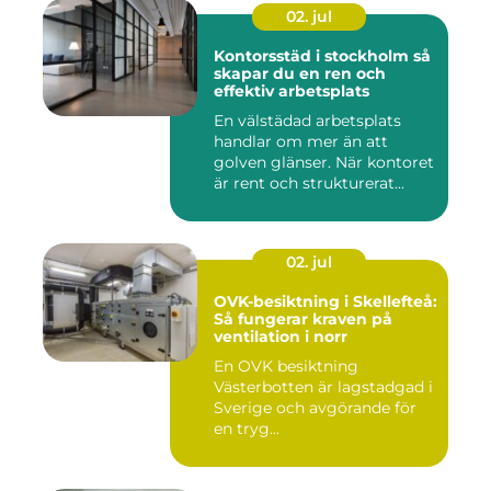
02. jul
Kontorsstäd i stockholm så
skapar du en ren och
effektiv arbetsplats
En välstädad arbetsplats
handlar om mer än att
golven glänser. När kontoret
är rent och strukturerat...
02. jul
OVK-besiktning i Skellefteå:
Så fungerar kraven på
ventilation i norr
En OVK besiktning
Västerbotten är lagstadgad i
Sverige och avgörande för
en tryg...