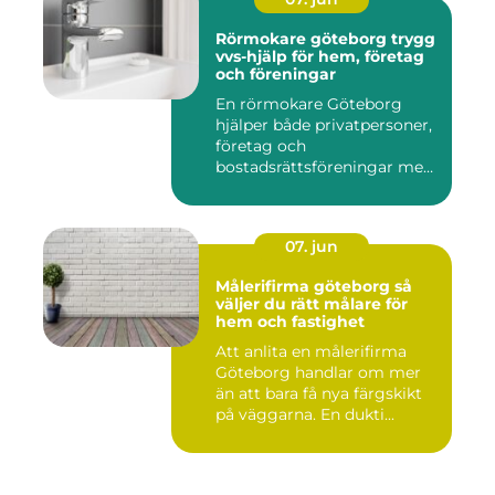
Rörmokare göteborg trygg
vvs-hjälp för hem, företag
och föreningar
En rörmokare Göteborg
hjälper både privatpersoner,
företag och
bostadsrättsföreningar med
allt som r...
07. jun
Målerifirma göteborg så
väljer du rätt målare för
hem och fastighet
Att anlita en målerifirma
Göteborg handlar om mer
än att bara få nya färgskikt
på väggarna. En dukti...