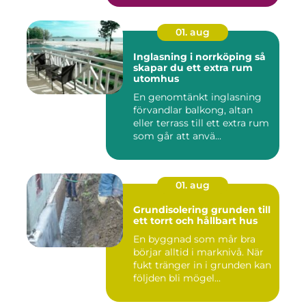
01. aug
Inglasning i norrköping så
skapar du ett extra rum
utomhus
En genomtänkt inglasning
förvandlar balkong, altan
eller terrass till ett extra rum
som går att anvä...
01. aug
Grundisolering grunden till
ett torrt och hållbart hus
En byggnad som mår bra
börjar alltid i marknivå. När
fukt tränger in i grunden kan
följden bli mögel...