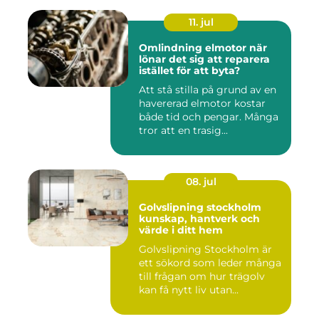
11. jul
Omlindning elmotor när
lönar det sig att reparera
istället för att byta?
Att stå stilla på grund av en
havererad elmotor kostar
både tid och pengar. Många
tror att en trasig...
08. jul
Golvslipning stockholm
kunskap, hantverk och
värde i ditt hem
Golvslipning Stockholm är
ett sökord som leder många
till frågan om hur trägolv
kan få nytt liv utan...