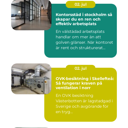
02. jul
Kontorsstäd i stockholm så
skapar du en ren och
effektiv arbetsplats
En välstädad arbetsplats
handlar om mer än att
golven glänser. När kontoret
är rent och strukturerat...
02. jul
OVK-besiktning i Skellefteå:
Så fungerar kraven på
ventilation i norr
En OVK besiktning
Västerbotten är lagstadgad i
Sverige och avgörande för
en tryg...