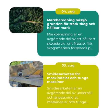
04. aug
Markberedning nässjö
grunden för stark skog och
hållbar mark
Markberedning är en
avgörande del av ett hållbart
skogsbruk runt Nässjö. När
skogsmarken förbereds p...
03. aug
Smidesarbeten för
maskindelar och tunga
maskiner
Smidesarbeten är en
avgörande del av underhåll
och anpassning av
maskindelar och tunga
maskiner, sär...