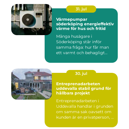
31. jul
Värmepumpar
söderköping energieffektiv
värme för hus och fritid
Många husägare i
Söderköping står inför
samma fråga: hur får man
ett varmt och behagligt
hem året ru...
30. jul
Entreprenadarbeten
uddevalla stabil grund för
hållbara projekt
Entreprenadarbeten i
Uddevalla handlar i grunden
om samma sak oavsett om
kunden är en privatperson, ...