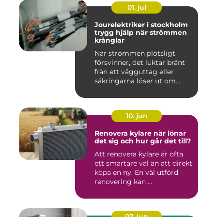
01. jul
Jourelektriker i stockholm
trygg hjälp när strömmen
krånglar
När strömmen plötsligt
försvinner, det luktar bränt
från ett vägguttag eller
säkringarna löser ut om...
10. jun
Renovera kylare när lönar
det sig och hur går det till?
Att renovera kylare är ofta
ett smartare val än att direkt
köpa en ny. En väl utförd
renovering kan ...
07. jun