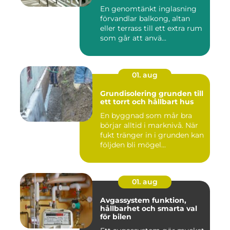
En genomtänkt inglasning
förvandlar balkong, altan
eller terrass till ett extra rum
som går att anvä...
01. aug
Grundisolering grunden till
ett torrt och hållbart hus
En byggnad som mår bra
börjar alltid i marknivå. När
fukt tränger in i grunden kan
följden bli mögel...
01. aug
Avgassystem funktion,
hållbarhet och smarta val
för bilen