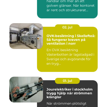
handlar om mer än att
golven glänser. När kontoret
är rent och strukturerat...
02. jul
OVK-besiktning i Skellefteå:
Så fungerar kraven på
ventilation i norr
En OVK besiktning
Västerbotten är lagstadgad i
Sverige och avgörande för
en tryg...
01. jul
Jourelektriker i stockholm
trygg hjälp när strömmen
krånglar
När strömmen plötsligt