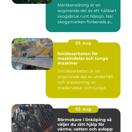
Markberedning är en
avgörande del av ett hållbart
skogsbruk runt Nässjö. När
skogsmarken förbereds p...
03. aug
Smidesarbeten för
maskindelar och tunga
maskiner
Smidesarbeten är en
avgörande del av underhåll
och anpassning av
maskindelar och tunga
maskiner, sär...
02. aug
Rörmokare i linköping så
väljer du rätt hjälp för
värme, vatten och avlopp