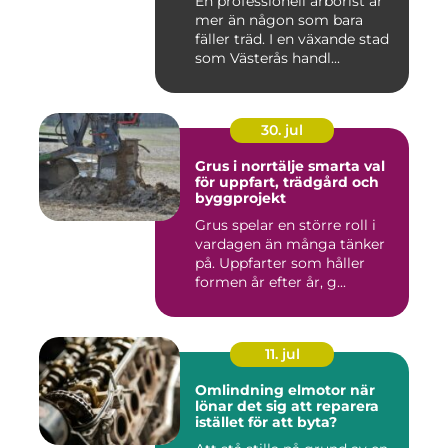
En professionell arborist är
mer än någon som bara
fäller träd. I en växande stad
som Västerås handl...
30. jul
Grus i norrtälje smarta val
för uppfart, trädgård och
byggprojekt
Grus spelar en större roll i
vardagen än många tänker
på. Uppfarter som håller
formen år efter år, g...
11. jul
Omlindning elmotor när
lönar det sig att reparera
istället för att byta?