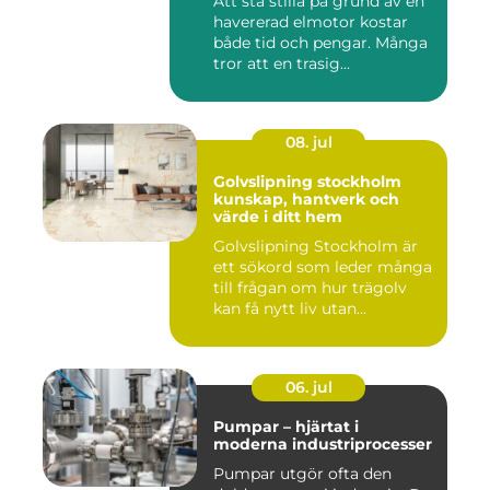
Att stå stilla på grund av en
havererad elmotor kostar
både tid och pengar. Många
tror att en trasig...
08. jul
Golvslipning stockholm
kunskap, hantverk och
värde i ditt hem
Golvslipning Stockholm är
ett sökord som leder många
till frågan om hur trägolv
kan få nytt liv utan...
06. jul
Pumpar – hjärtat i
moderna industriprocesser
Pumpar utgör ofta den