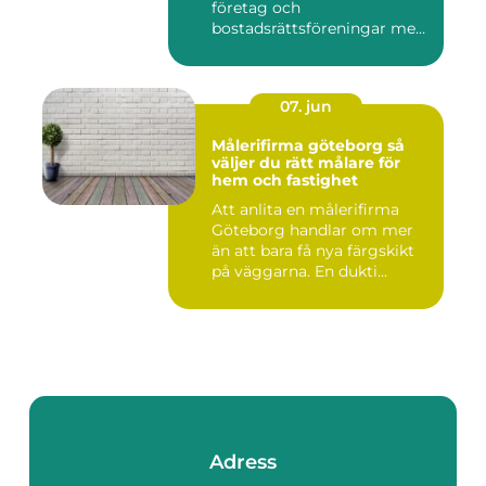
företag och
bostadsrättsföreningar med
allt som r...
07. jun
Målerifirma göteborg så
väljer du rätt målare för
hem och fastighet
Att anlita en målerifirma
Göteborg handlar om mer
än att bara få nya färgskikt
på väggarna. En dukti...
Adress