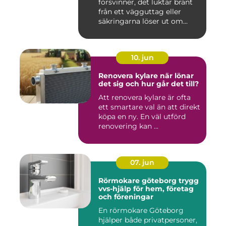
försvinner, det luktar bränt
från ett vägguttag eller
säkringarna löser ut om...
10. jun
Renovera kylare när lönar
det sig och hur går det till?
Att renovera kylare är ofta
ett smartare val än att direkt
köpa en ny. En väl utförd
renovering kan ...
07. jun
Rörmokare göteborg trygg
vvs-hjälp för hem, företag
och föreningar
En rörmokare Göteborg
hjälper både privatpersoner,