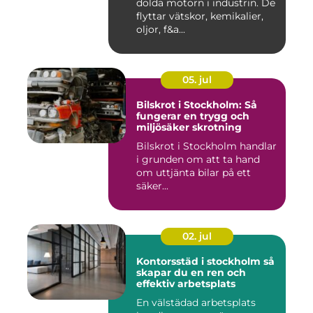
dolda motorn i industrin. De
flyttar vätskor, kemikalier,
oljor, f&a...
05. jul
Bilskrot i Stockholm: Så
fungerar en trygg och
miljösäker skrotning
Bilskrot i Stockholm handlar
i grunden om att ta hand
om uttjänta bilar på ett
säker...
02. jul
Kontorsstäd i stockholm så
skapar du en ren och
effektiv arbetsplats
En välstädad arbetsplats