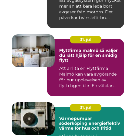
Ett avgassystem gör mycket
mer än att bara leda bort
avgaser från motorn. Det
påverkar bränsleförbru...
31. jul
Flyttfirma malmö så väljer
du rätt hjälp för en smidig
flytt
Att anlita en Flyttfirma
Malmö kan vara avgörande
för hur upplevelsen av
flyttdagen blir. En välplan...
31. jul
Värmepumpar
söderköping energieffektiv
värme för hus och fritid