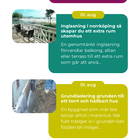
01. aug
Inglasning i norrköping så
skapar du ett extra rum
utomhus
En genomtänkt inglasning
förvandlar balkong, altan
eller terrass till ett extra rum
som går att anvä...
01. aug
Grundisolering grunden till
ett torrt och hållbart hus
En byggnad som mår bra
börjar alltid i marknivå. När
fukt tränger in i grunden kan
följden bli mögel...