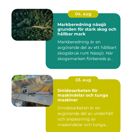
04. aug
Markberedning nässjö
grunden för stark skog och
hållbar mark
Markberedning är en
avgörande del av ett hållbart
skogsbruk runt Nässjö. När
skogsmarken förbereds p...
03. aug
Smidesarbeten för
maskindelar och tunga
maskiner
Smidesarbeten är en
avgörande del av underhåll
och anpassning av
maskindelar och tunga
maskiner, sär...