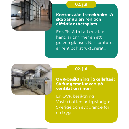
02. jul
Kontorsstäd i stockholm så
skapar du en ren och
effektiv arbetsplats
En välstädad arbetsplats
handlar om mer än att
golven glänser. När kontoret
är rent och strukturerat...
02. jul
OVK-besiktning i Skellefteå:
Så fungerar kraven på
ventilation i norr
En OVK besiktning
Västerbotten är lagstadgad i
Sverige och avgörande för
en tryg...