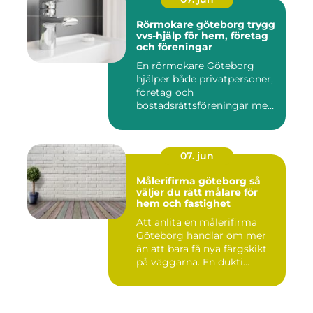
Rörmokare göteborg trygg
vvs-hjälp för hem, företag
och föreningar
En rörmokare Göteborg
hjälper både privatpersoner,
företag och
bostadsrättsföreningar med
allt som r...
07. jun
Målerifirma göteborg så
väljer du rätt målare för
hem och fastighet
Att anlita en målerifirma
Göteborg handlar om mer
än att bara få nya färgskikt
på väggarna. En dukti...