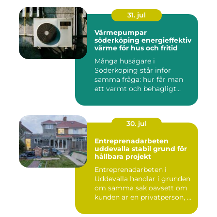
31. jul
Värmepumpar
söderköping energieffektiv
värme för hus och fritid
Många husägare i
Söderköping står inför
samma fråga: hur får man
ett varmt och behagligt
hem året ru...
30. jul
Entreprenadarbeten
uddevalla stabil grund för
hållbara projekt
Entreprenadarbeten i
Uddevalla handlar i grunden
om samma sak oavsett om
kunden är en privatperson, ...