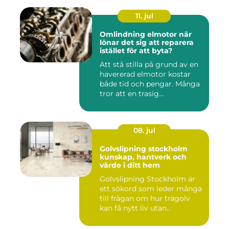
11. jul
Omlindning elmotor när
lönar det sig att reparera
istället för att byta?
Att stå stilla på grund av en
havererad elmotor kostar
både tid och pengar. Många
tror att en trasig...
08. jul
Golvslipning stockholm
kunskap, hantverk och
värde i ditt hem
Golvslipning Stockholm är
ett sökord som leder många
till frågan om hur trägolv
kan få nytt liv utan...