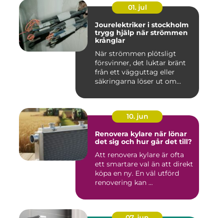
01. jul
Jourelektriker i stockholm
trygg hjälp när strömmen
krånglar
När strömmen plötsligt
försvinner, det luktar bränt
från ett vägguttag eller
säkringarna löser ut om...
10. jun
Renovera kylare när lönar
det sig och hur går det till?
Att renovera kylare är ofta
ett smartare val än att direkt
köpa en ny. En väl utförd
renovering kan ...
07. jun