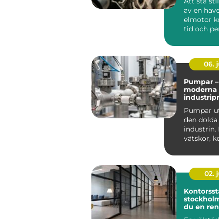
Att stå st
av en hav
elmotor k
tid och pe
Många tro
trasig...
06. j
Pumpar – 
moderna
industrip
Pumpar ut
den dolda
industrin. 
vätskor, k
oljor, f&a...
02. j
Kontorsst
stockholm så ska
du en ren
effektiv a