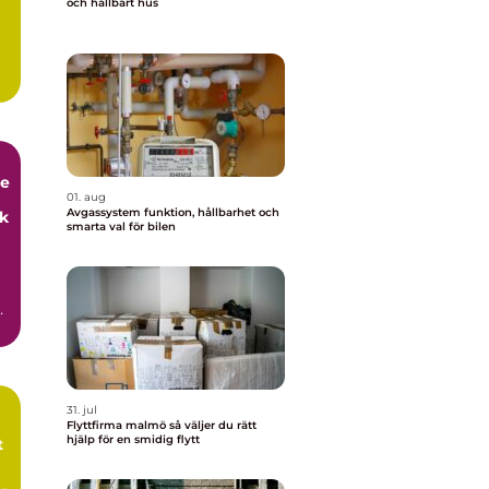
och hållbart hus
.
de
01. aug
Avgassystem funktion, hållbarhet och
ck
smarta val för bilen
31. jul
Flyttfirma malmö så väljer du rätt
hjälp för en smidig flytt
t