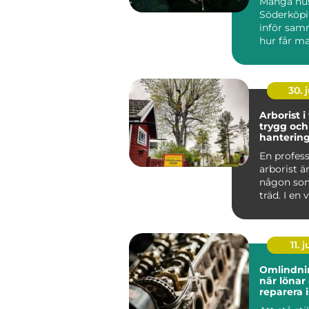
Många hus
Söderköpi
inför sam
hur får m
och behag
året ru...
30. j
Arborist i
trygg och
hantering
stad och 
En profess
arborist ä
någon som
träd. I en
som Väster
11. j
Omlindni
när lönar 
reparera i
att byta?