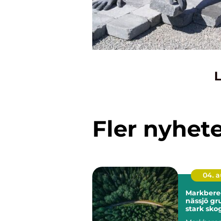
L
Fler nyhet
04. 
Markbere
nässjö grunden för
stark sko
hållbar m