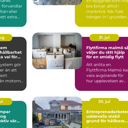
tänkt
En byggnad som må
 förvandlar
bra börjar alltid i
ltan eller
marknivå. När fukt
 ett extra
tränger in i grunden
år att
kan följden bli
mögel...
aug
31. jul
tem
Flyttfirma malmö så
 hållbarhet
väljer du rätt hjälp
a val för
för en smidig flytt
system gör
Att anlita en
r än att
Flyttfirma Malmö ka
bort
vara avgörande för
rån motorn.
hur upplevelsen av
kar
flyttdagen blir. En
ru...
välplan...
ul
30. jul
mpar
Entreprenadarbete
ing
uddevalla stabil
ektiv värme
grund för hållbara
h fritid
projekt