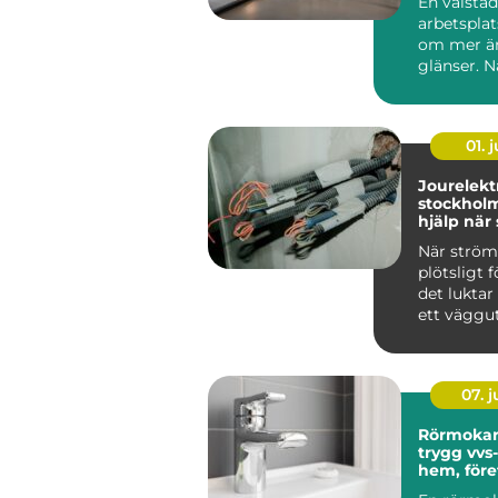
En välstä
arbetsplat
om mer än
glänser. N
är rent oc
strukturera
01. j
Jourelektr
stockholm try
hjälp nä
krånglar
När strö
plötsligt f
det luktar
ett väggut
säkringarn
om...
07. 
Rörmokar
trygg vvs-
hem, före
föreninga