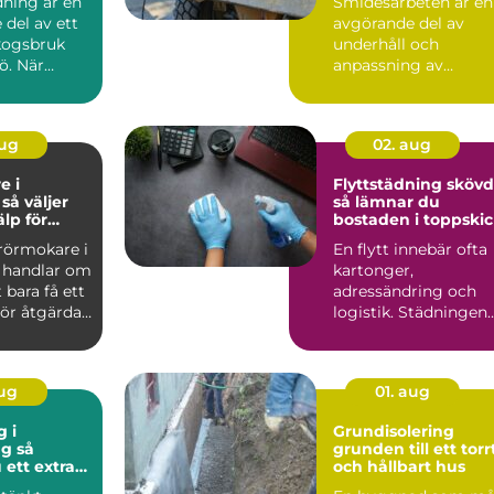
ning är en
Smidesarbeten är en
del av ett
avgörande del av
skogsbruk
underhåll och
ö. När
anpassning av
ken
maskindelar och
...
tunga maskiner, sär..
aug
02. aug
e i
Flyttstädning sköv
r
så lämnar du
älp för
bostaden i toppski
tten och
 rörmokare i
En flytt innebär ofta
 handlar om
kartonger,
 bara få ett
adressändring och
ör åtgärdat.
logistik. Städningen
.
hamnar lätt sist på
listan, ...
aug
01. aug
g i
Grundisolering
 så
grunden till ett torr
 ett extra
och hållbart hus
mhus