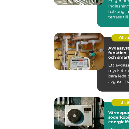
En genom
inglasning
balkong, a
terrass till
rum som g
anvä...
01. 
Avgassys
funktion,
och smart
bilen
Ett avgas
mycket me
bara leda 
avgaser f
Det påver
bränsleförb
31. j
Värmepu
söderköp
energieff
för hus oc