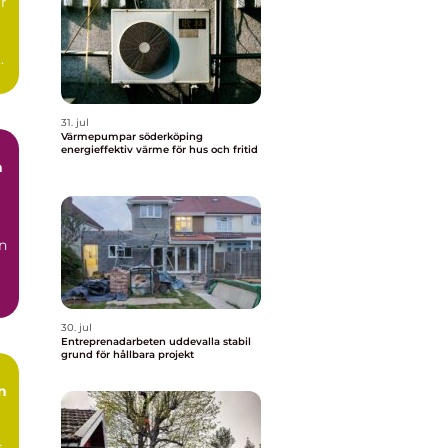
r
31. jul
Värmepumpar söderköping
energieffektiv värme för hus och fritid
n
30. jul
Entreprenadarbeten uddevalla stabil
grund för hållbara projekt
n