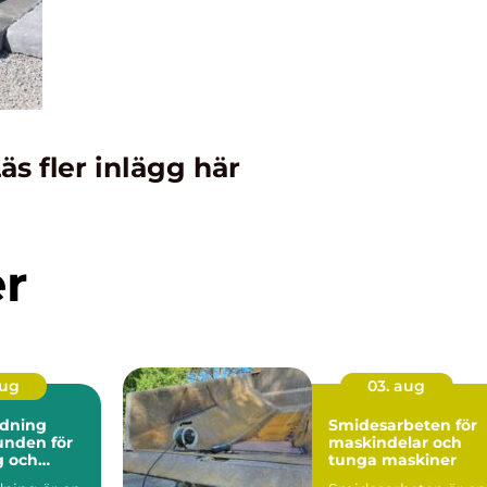
äs fler inlägg här
er
aug
03. aug
dning
Smidesarbeten för
maskindelar och
g och
tunga maskiner
ark