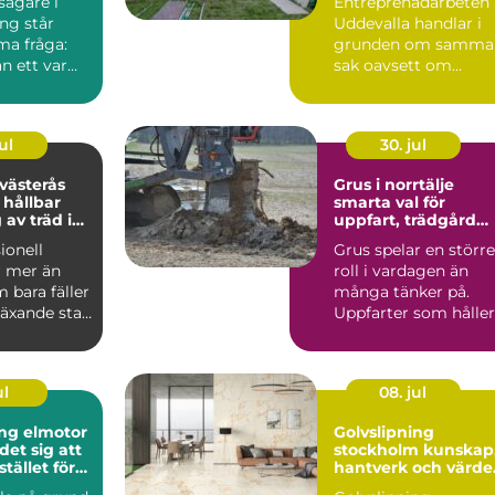
ägare i
Entreprenadarbeten 
ng står
Uddevalla handlar i
ma fråga:
grunden om samma
an ett varmt
sak oavsett om
ligt hem
kunden är en
privatperson, ...
ul
30. jul
 västerås
Grus i norrtälje
 hållbar
smarta val för
 av träd i
uppfart, trädgård
trädgård
och byggprojekt
ionell
Grus spelar en större
r mer än
roll i vardagen än
 bara fäller
många tänker på.
 växande stad
Uppfarter som håller
ås handl...
formen år efter år, g..
ul
08. jul
ng elmotor
Golvslipning
det sig att
stockholm kunskap,
stället för
hantverk och värde 
ditt hem