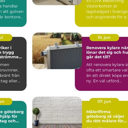
dad
En OVK besiktning
s handlar
Västerbotten är
 att golven
lagstadgad i Sverige
är kontoret
och avgörande för e
h
tryg...
t...
ul
10. jun
iker i
Renovera kylare när
gg
lönar det sig och hu
r strömmen
går det till?
mmen
Att renovera kylare ä
örsvinner,
ofta ett smartare val
 bränt från
än att direkt köpa en
tag eller
ny. En väl utförd
a löser ut
renovering kan ...
jun
07. jun
e göteborg
Målerifirma
hjälp för
göteborg så väljer
tag och
du rätt målare för
r
hem och fastighet