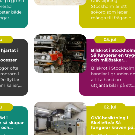
illa på grund
Golvslipning
ererad
Stockholm är ett
ostar både
sökord som leder
ngar.
många till frågan o
r att en
hur trägolv kan få
nytt liv utan...
ul
05. jul
hjärtat i
Bilskrot i Stockholm
Så fungerar en tryg
rocesser
och miljösäker
skrotning
gör ofta
Bilskrot i Stockholm
 motorn i
handlar i grunden o
De flyttar
att ta hand om
emikalier,
uttjänta bilar på ett
säker...
ul
02. jul
äd i
OVK-besiktning i
par
Skellefteå: Så
 och
fungerar kraven på
rbetsplats
ventilation i norr