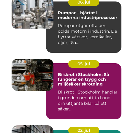
06. jul
Pumpar – hjärtat i
moderna industriprocesser
Pumpar utgör ofta den
dolda motorn i industrin. De
flyttar vätskor, kemikalier,
oljor, f&a...
05. jul
Bilskrot i Stockholm: Så
fungerar en trygg och
miljösäker skrotning
Bilskrot i Stockholm handlar
i grunden om att ta hand
om uttjänta bilar på ett
säker...
02. jul