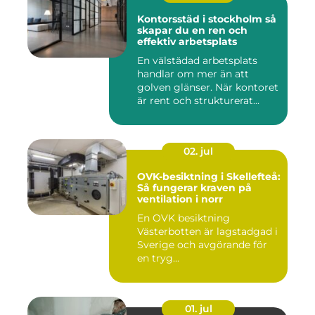
Kontorsstäd i stockholm så
skapar du en ren och
effektiv arbetsplats
En välstädad arbetsplats
handlar om mer än att
golven glänser. När kontoret
är rent och strukturerat...
02. jul
OVK-besiktning i Skellefteå:
Så fungerar kraven på
ventilation i norr
En OVK besiktning
Västerbotten är lagstadgad i
Sverige och avgörande för
en tryg...
01. jul