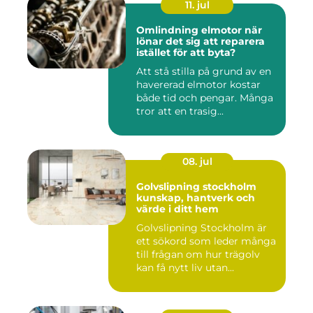
11. jul
Omlindning elmotor när
lönar det sig att reparera
istället för att byta?
Att stå stilla på grund av en
havererad elmotor kostar
både tid och pengar. Många
tror att en trasig...
08. jul
Golvslipning stockholm
kunskap, hantverk och
värde i ditt hem
Golvslipning Stockholm är
ett sökord som leder många
till frågan om hur trägolv
kan få nytt liv utan...