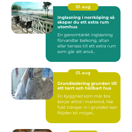
01. aug
Inglasning i norrköping så
skapar du ett extra rum
utomhus
En genomtänkt inglasning
förvandlar balkong, altan
eller terrass till ett extra rum
som går att anvä...
01. aug
Grundisolering grunden till
ett torrt och hållbart hus
En byggnad som mår bra
börjar alltid i marknivå. När
fukt tränger in i grunden kan
följden bli mögel...