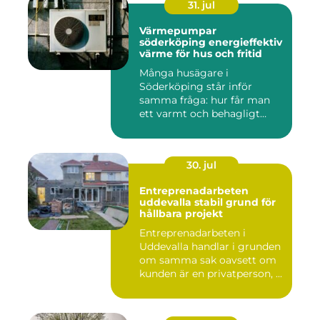
31. jul
Värmepumpar
söderköping energieffektiv
värme för hus och fritid
Många husägare i
Söderköping står inför
samma fråga: hur får man
ett varmt och behagligt
hem året ru...
30. jul
Entreprenadarbeten
uddevalla stabil grund för
hållbara projekt
Entreprenadarbeten i
Uddevalla handlar i grunden
om samma sak oavsett om
kunden är en privatperson, ...