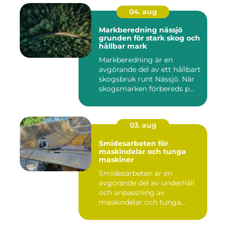
04. aug
Markberedning nässjö
grunden för stark skog och
hållbar mark
Markberedning är en
avgörande del av ett hållbart
skogsbruk runt Nässjö. När
skogsmarken förbereds p...
03. aug
Smidesarbeten för
maskindelar och tunga
maskiner
Smidesarbeten är en
avgörande del av underhåll
och anpassning av
maskindelar och tunga
maskiner, sär...