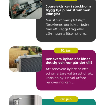
Jourelektriker i stockholm
trygg hjälp när strömmen
krånglar
När strömmen plötsligt
försvinner, det luktar bränt
från ett vägguttag eller
säkringarna löser ut om...
10. jun
Renovera kylare när lönar
det sig och hur går det till?
Att renovera kylare är ofta
ett smartare val än att direkt
köpa en ny. En väl utförd
renovering kan ...
07. jun