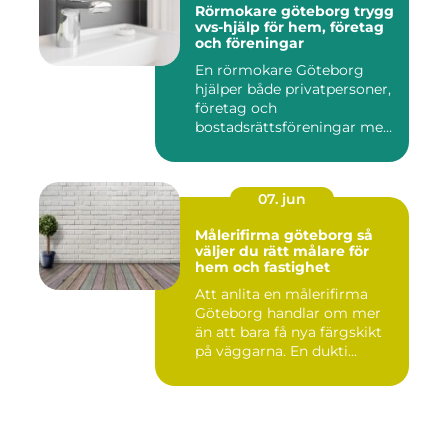
Rörmokare göteborg trygg
vvs-hjälp för hem, företag
och föreningar
En rörmokare Göteborg
hjälper både privatpersoner,
företag och
bostadsrättsföreningar med
allt som r...
07. jun
Målerifirma göteborg så
väljer du rätt målare för
hem och fastighet
Att anlita en målerifirma
Göteborg handlar om mer
än att bara få nya färgskikt
på väggarna. En dukti...