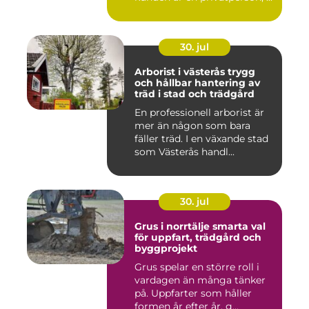
30. jul
Arborist i västerås trygg
och hållbar hantering av
träd i stad och trädgård
En professionell arborist är
mer än någon som bara
fäller träd. I en växande stad
som Västerås handl...
30. jul
Grus i norrtälje smarta val
för uppfart, trädgård och
byggprojekt
Grus spelar en större roll i
vardagen än många tänker
på. Uppfarter som håller
formen år efter år, g...