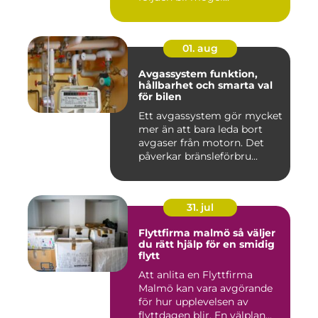
01. aug
Avgassystem funktion,
hållbarhet och smarta val
för bilen
Ett avgassystem gör mycket
mer än att bara leda bort
avgaser från motorn. Det
påverkar bränsleförbru...
31. jul
Flyttfirma malmö så väljer
du rätt hjälp för en smidig
flytt
Att anlita en Flyttfirma
Malmö kan vara avgörande
för hur upplevelsen av
flyttdagen blir. En välplan...