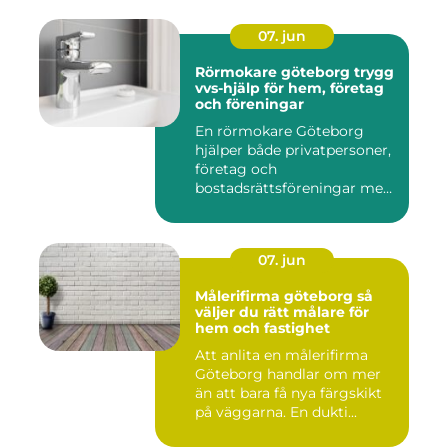
07. jun
Rörmokare göteborg trygg
vvs-hjälp för hem, företag
och föreningar
En rörmokare Göteborg
hjälper både privatpersoner,
företag och
bostadsrättsföreningar med
allt som r...
07. jun
Målerifirma göteborg så
väljer du rätt målare för
hem och fastighet
Att anlita en målerifirma
Göteborg handlar om mer
än att bara få nya färgskikt
på väggarna. En dukti...