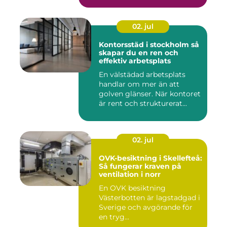
02. jul
Kontorsstäd i stockholm så
skapar du en ren och
effektiv arbetsplats
En välstädad arbetsplats
handlar om mer än att
golven glänser. När kontoret
är rent och strukturerat...
02. jul
OVK-besiktning i Skellefteå:
Så fungerar kraven på
ventilation i norr
En OVK besiktning
Västerbotten är lagstadgad i
Sverige och avgörande för
en tryg...