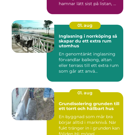
hamnar lätt sist på listan, ...
01. aug
Inglasning i norrköping så
skapar du ett extra rum
utomhus
En genomtänkt inglasning
förvandlar balkong, altan
eller terrass till ett extra rum
som går att anvä...
01. aug
Grundisolering grunden till
ett torrt och hållbart hus
En byggnad som mår bra
börjar alltid i marknivå. När
fukt tränger in i grunden kan
följden bli mögel...