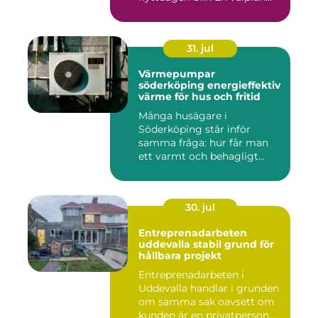
31. jul
Värmepumpar
söderköping energieffektiv
värme för hus och fritid
Många husägare i
Söderköping står inför
samma fråga: hur får man
ett varmt och behagligt
hem året ru...
30. jul
Entreprenadarbeten
uddevalla stabil grund för
hållbara projekt
Entreprenadarbeten i
Uddevalla handlar i grunden
om samma sak oavsett om
kunden är en privatperson, ...