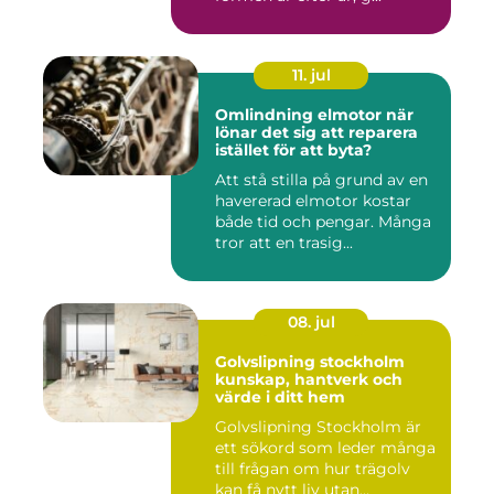
11. jul
Omlindning elmotor när
lönar det sig att reparera
istället för att byta?
Att stå stilla på grund av en
havererad elmotor kostar
både tid och pengar. Många
tror att en trasig...
08. jul
Golvslipning stockholm
kunskap, hantverk och
värde i ditt hem
Golvslipning Stockholm är
ett sökord som leder många
till frågan om hur trägolv
kan få nytt liv utan...