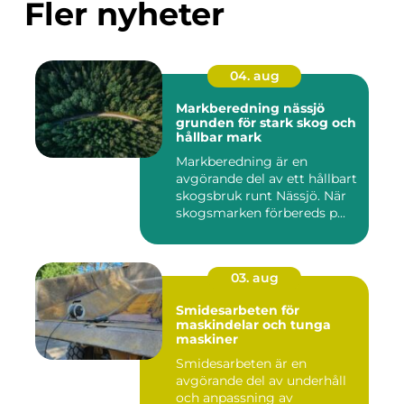
Fler nyheter
04. aug
Markberedning nässjö
grunden för stark skog och
hållbar mark
Markberedning är en
avgörande del av ett hållbart
skogsbruk runt Nässjö. När
skogsmarken förbereds p...
03. aug
Smidesarbeten för
maskindelar och tunga
maskiner
Smidesarbeten är en
avgörande del av underhåll
och anpassning av