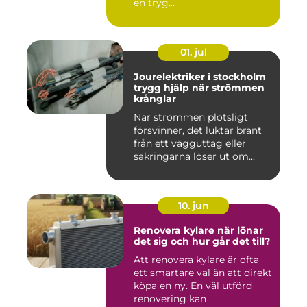
en tryg...
01. jul
Jourelektriker i stockholm
trygg hjälp när strömmen
krånglar
När strömmen plötsligt
försvinner, det luktar bränt
från ett vägguttag eller
säkringarna löser ut om...
10. jun
Renovera kylare när lönar
det sig och hur går det till?
Att renovera kylare är ofta
ett smartare val än att direkt
köpa en ny. En väl utförd
renovering kan ...