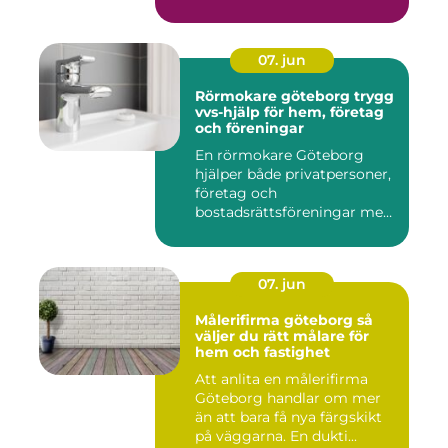
07. jun
Rörmokare göteborg trygg
vvs-hjälp för hem, företag
och föreningar
En rörmokare Göteborg
hjälper både privatpersoner,
företag och
bostadsrättsföreningar med
allt som r...
07. jun
Målerifirma göteborg så
väljer du rätt målare för
hem och fastighet
Att anlita en målerifirma
Göteborg handlar om mer
än att bara få nya färgskikt
på väggarna. En dukti...