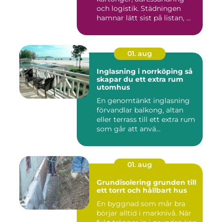
och logistik. Städningen
hamnar lätt sist på listan, ...
01. aug
Inglasning i norrköping så
skapar du ett extra rum
utomhus
En genomtänkt inglasning
förvandlar balkong, altan
eller terrass till ett extra rum
som går att anvä...
01. aug
Grundisolering grunden till
ett torrt och hållbart hus
En byggnad som mår bra
börjar alltid i marknivå. När