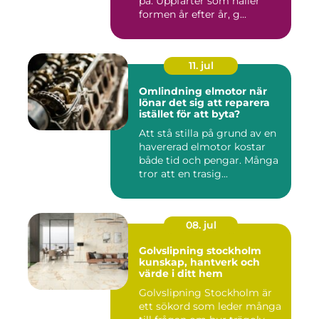
på. Uppfarter som håller
formen år efter år, g...
11. jul
Omlindning elmotor när
lönar det sig att reparera
istället för att byta?
Att stå stilla på grund av en
havererad elmotor kostar
både tid och pengar. Många
tror att en trasig...
08. jul
Golvslipning stockholm
kunskap, hantverk och
värde i ditt hem
Golvslipning Stockholm är
ett sökord som leder många