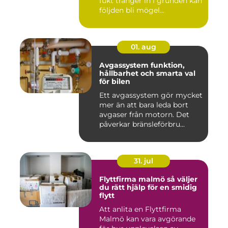
fukt tränger in i grunden kan
följden bli mögel...
01. aug
Avgassystem funktion,
hållbarhet och smarta val
för bilen
Ett avgassystem gör mycket
mer än att bara leda bort
avgaser från motorn. Det
påverkar bränsleförbru...
31. jul
Flyttfirma malmö så väljer
du rätt hjälp för en smidig
flytt
Att anlita en Flyttfirma
Malmö kan vara avgörande