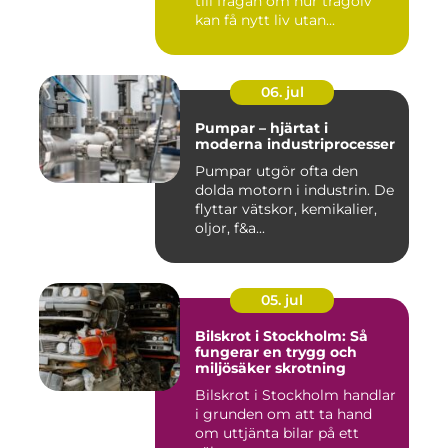
till frågan om hur trägolv
kan få nytt liv utan...
06. jul
Pumpar – hjärtat i
moderna industriprocesser
Pumpar utgör ofta den
dolda motorn i industrin. De
flyttar vätskor, kemikalier,
oljor, f&a...
05. jul
Bilskrot i Stockholm: Så
fungerar en trygg och
miljösäker skrotning
Bilskrot i Stockholm handlar
i grunden om att ta hand
om uttjänta bilar på ett