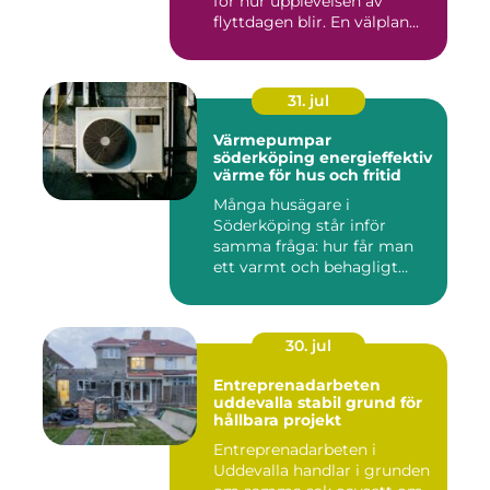
för hur upplevelsen av
flyttdagen blir. En välplan...
31. jul
Värmepumpar
söderköping energieffektiv
värme för hus och fritid
Många husägare i
Söderköping står inför
samma fråga: hur får man
ett varmt och behagligt
hem året ru...
30. jul
Entreprenadarbeten
uddevalla stabil grund för
hållbara projekt
Entreprenadarbeten i
Uddevalla handlar i grunden