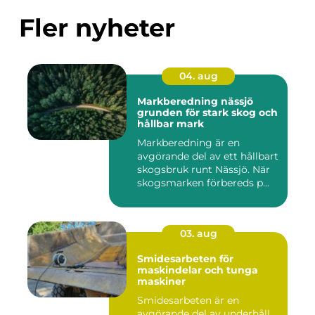
Fler nyheter
04. aug
Markberedning nässjö
grunden för stark skog och
hållbar mark
Markberedning är en
avgörande del av ett hållbart
skogsbruk runt Nässjö. När
skogsmarken förbereds p...
03. aug
Smidesarbeten för
maskindelar och tunga
maskiner
Smidesarbeten är en
avgörande del av underhåll