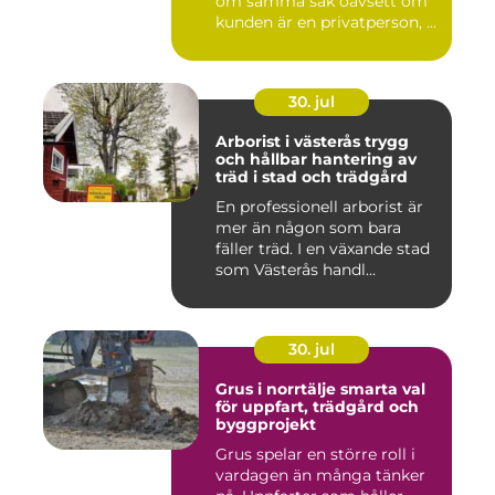
om samma sak oavsett om
kunden är en privatperson, ...
30. jul
Arborist i västerås trygg
och hållbar hantering av
träd i stad och trädgård
En professionell arborist är
mer än någon som bara
fäller träd. I en växande stad
som Västerås handl...
30. jul
Grus i norrtälje smarta val
för uppfart, trädgård och
byggprojekt
Grus spelar en större roll i
vardagen än många tänker