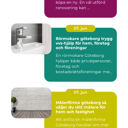
köpa en ny. En väl utförd
renovering kan ...
07. jun
Rörmokare göteborg trygg
vvs-hjälp för hem, företag
och föreningar
En rörmokare Göteborg
hjälper både privatpersoner,
företag och
bostadsrättsföreningar med
allt som r...
07. jun
Målerifirma göteborg så
väljer du rätt målare för
hem och fastighet
Att anlita en målerifirma
Göteborg handlar om mer