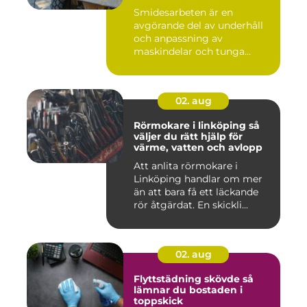
Smidesarbeten är en
avgörande del av underhåll
och anpassning av
maskindelar och tunga
maskiner, sär...
02. aug
Rörmokare i linköping så
väljer du rätt hjälp för
värme, vatten och avlopp
Att anlita rörmokare i
Linköping handlar om mer
än att bara få ett läckande
rör åtgärdat. En skickli...
02. aug
Flyttstädning skövde så
lämnar du bostaden i
toppskick