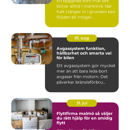
En byggnad som mår bra
börjar alltid i marknivå. När
fukt tränger in i grunden kan
följden bli mögel...
01. aug
Avgassystem funktion,
hållbarhet och smarta val
för bilen
Ett avgassystem gör mycket
mer än att bara leda bort
avgaser från motorn. Det
påverkar bränsleförbru...
31. jul
Flyttfirma malmö så väljer
du rätt hjälp för en smidig
flytt