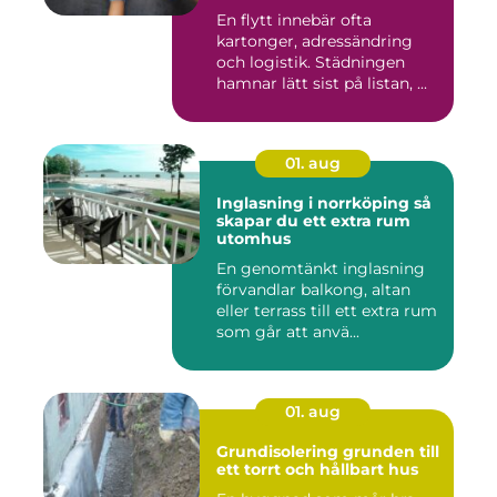
En flytt innebär ofta
kartonger, adressändring
och logistik. Städningen
hamnar lätt sist på listan, ...
01. aug
Inglasning i norrköping så
skapar du ett extra rum
utomhus
En genomtänkt inglasning
förvandlar balkong, altan
eller terrass till ett extra rum
som går att anvä...
01. aug
Grundisolering grunden till
ett torrt och hållbart hus