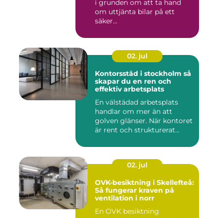
i grunden om att ta hand
om uttjänta bilar på ett
säker...
02. jul
Kontorsstäd i stockholm så
skapar du en ren och
effektiv arbetsplats
En välstädad arbetsplats
handlar om mer än att
golven glänser. När kontoret
är rent och strukturerat...
02. jul
OVK-besiktning i Skellefteå:
Så fungerar kraven på
ventilation i norr
En OVK besiktning