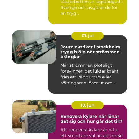
Västerbotten är lagstadgad i
Sverige och avgörande för
en tryg...
01. jul
Jourelektriker i stockholm
trygg hjälp när strömmen
krånglar
När strömmen plötsligt
försvinner, det luktar bränt
från ett vägguttag eller
säkringarna löser ut om...
10. jun
Renovera kylare när lönar
det sig och hur går det till?
Att renovera kylare är ofta
ett smartare val än att direkt