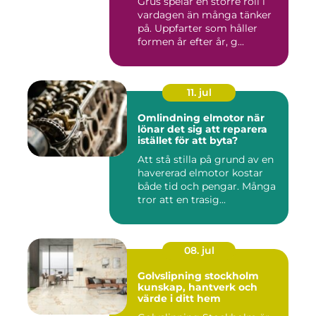
Grus spelar en större roll i
vardagen än många tänker
på. Uppfarter som håller
formen år efter år, g...
11. jul
Omlindning elmotor när
lönar det sig att reparera
istället för att byta?
Att stå stilla på grund av en
havererad elmotor kostar
både tid och pengar. Många
tror att en trasig...
08. jul
Golvslipning stockholm
kunskap, hantverk och
värde i ditt hem