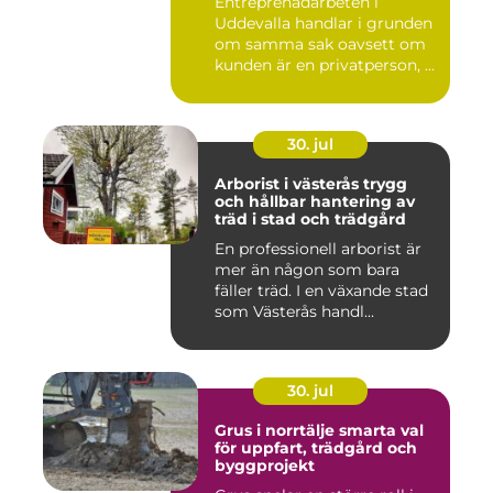
Entreprenadarbeten i
Uddevalla handlar i grunden
om samma sak oavsett om
kunden är en privatperson, ...
30. jul
Arborist i västerås trygg
och hållbar hantering av
träd i stad och trädgård
En professionell arborist är
mer än någon som bara
fäller träd. I en växande stad
som Västerås handl...
30. jul
Grus i norrtälje smarta val
för uppfart, trädgård och
byggprojekt