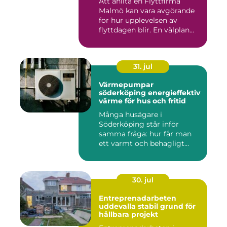
Att anlita en Flyttfirma
Malmö kan vara avgörande
för hur upplevelsen av
flyttdagen blir. En välplan...
31. jul
Värmepumpar
söderköping energieffektiv
värme för hus och fritid
Många husägare i
Söderköping står inför
samma fråga: hur får man
ett varmt och behagligt
hem året ru...
30. jul
Entreprenadarbeten
uddevalla stabil grund för
hållbara projekt