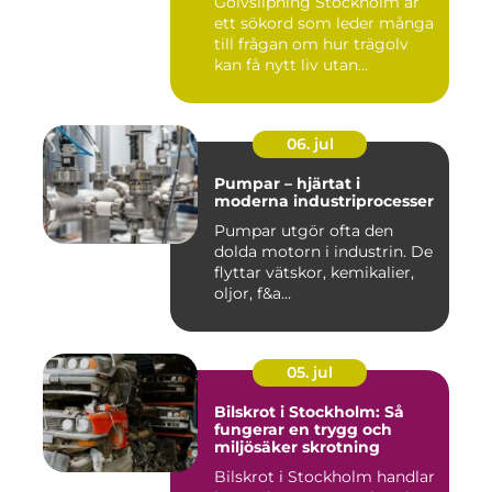
Golvslipning Stockholm är
ett sökord som leder många
till frågan om hur trägolv
kan få nytt liv utan...
06. jul
Pumpar – hjärtat i
moderna industriprocesser
Pumpar utgör ofta den
dolda motorn i industrin. De
flyttar vätskor, kemikalier,
oljor, f&a...
05. jul
Bilskrot i Stockholm: Så
fungerar en trygg och
miljösäker skrotning
Bilskrot i Stockholm handlar