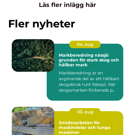
Läs fler inlägg här
Fler nyheter
04. aug
Markberedning nässjö
grunden för stark skog och
hållbar mark
Markberedning är en
avgörande del av ett hållbart
skogsbruk runt Nässjö. När
skogsmarken förbereds p...
03. aug
Smidesarbeten för
maskindelar och tunga
maskiner