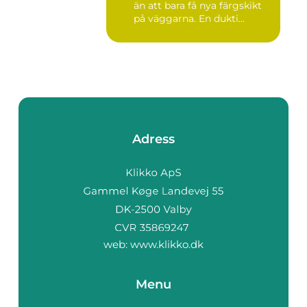
än att bara få nya färgskikt
på väggarna. En dukti...
Adress
web:
www.klikko.dk
Menu