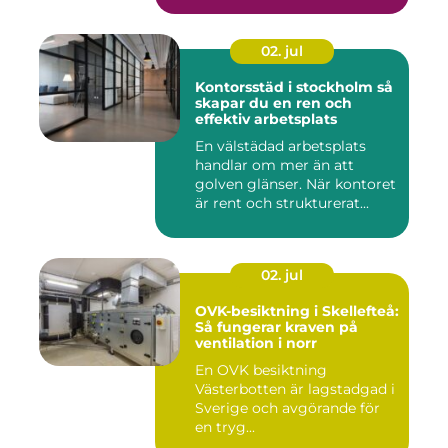
02. jul
Kontorsstäd i stockholm så
skapar du en ren och
effektiv arbetsplats
En välstädad arbetsplats
handlar om mer än att
golven glänser. När kontoret
är rent och strukturerat...
02. jul
OVK-besiktning i Skellefteå:
Så fungerar kraven på
ventilation i norr
En OVK besiktning
Västerbotten är lagstadgad i
Sverige och avgörande för
en tryg...