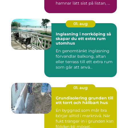
hamnar lätt sist på listan, ...
01. aug
Inglasning i norrköping så
skapar du ett extra rum
utomhus
En genomtänkt inglasning
förvandlar balkong, altan
eller terrass till ett extra rum
som går att anvä...
01. aug
Grundisolering grunden till
ett torrt och hållbart hus
En byggnad som mår bra
börjar alltid i marknivå. När
fukt tränger in i grunden kan
följden bli mögel...