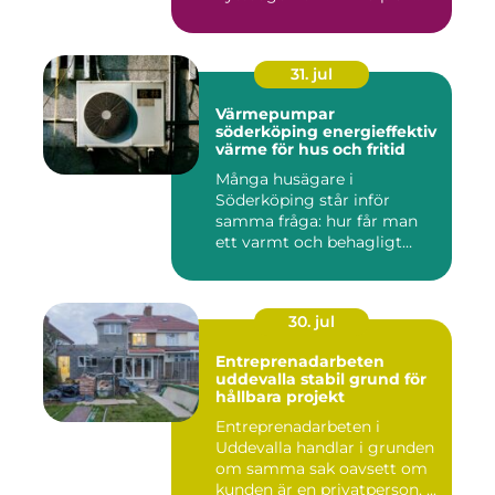
31. jul
Värmepumpar
söderköping energieffektiv
värme för hus och fritid
Många husägare i
Söderköping står inför
samma fråga: hur får man
ett varmt och behagligt
hem året ru...
30. jul
Entreprenadarbeten
uddevalla stabil grund för
hållbara projekt
Entreprenadarbeten i
Uddevalla handlar i grunden
om samma sak oavsett om
kunden är en privatperson, ...