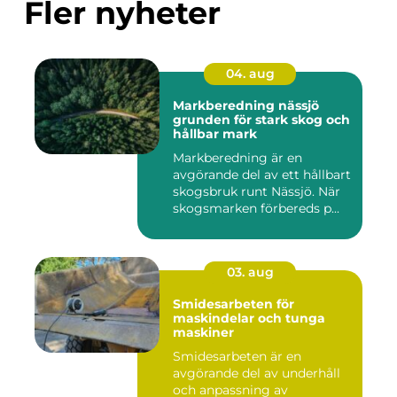
Fler nyheter
04. aug
Markberedning nässjö
grunden för stark skog och
hållbar mark
Markberedning är en
avgörande del av ett hållbart
skogsbruk runt Nässjö. När
skogsmarken förbereds p...
03. aug
Smidesarbeten för
maskindelar och tunga
maskiner
Smidesarbeten är en
avgörande del av underhåll
och anpassning av