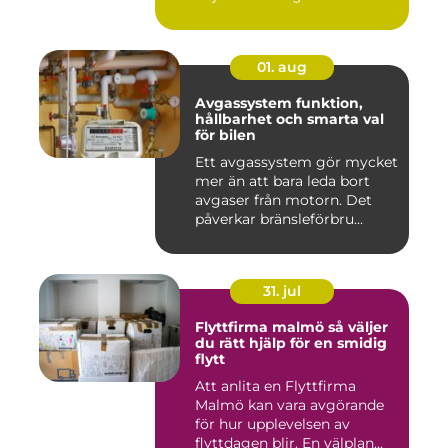
01. aug
Avgassystem funktion,
hållbarhet och smarta val
för bilen
Ett avgassystem gör mycket
mer än att bara leda bort
avgaser från motorn. Det
påverkar bränsleförbru...
31. jul
Flyttfirma malmö så väljer
du rätt hjälp för en smidig
flytt
Att anlita en Flyttfirma
Malmö kan vara avgörande
för hur upplevelsen av
flyttdagen blir. En välplan...