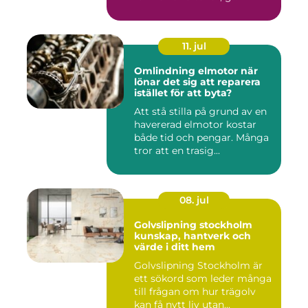
11. jul
Omlindning elmotor när
lönar det sig att reparera
istället för att byta?
Att stå stilla på grund av en
havererad elmotor kostar
både tid och pengar. Många
tror att en trasig...
08. jul
Golvslipning stockholm
kunskap, hantverk och
värde i ditt hem
Golvslipning Stockholm är
ett sökord som leder många
till frågan om hur trägolv
kan få nytt liv utan...