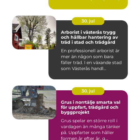
30. jul
Arborist i västerås trygg
och hållbar hantering av
träd i stad och trädgård
En professionell arborist är
mer än någon som bara
fäller träd. I en växande stad
som Västerås handl...
30. jul
Grus i norrtälje smarta val
för uppfart, trädgård och
byggprojekt
Grus spelar en större roll i
vardagen än många tänker
på. Uppfarter som håller
formen år efter år, g...