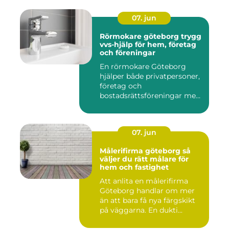
07. jun
Rörmokare göteborg trygg
vvs-hjälp för hem, företag
och föreningar
En rörmokare Göteborg
hjälper både privatpersoner,
företag och
bostadsrättsföreningar med
allt som r...
07. jun
Målerifirma göteborg så
väljer du rätt målare för
hem och fastighet
Att anlita en målerifirma
Göteborg handlar om mer
än att bara få nya färgskikt
på väggarna. En dukti...