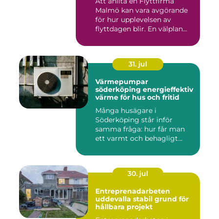
Att anlita en Flyttfirma
Malmö kan vara avgörande
för hur upplevelsen av
flyttdagen blir. En välplan...
31. jul
Värmepumpar
söderköping energieffektiv
värme för hus och fritid
Många husägare i
Söderköping står inför
samma fråga: hur får man
ett varmt och behagligt
hem året ru...
30. jul
Entreprenadarbeten
uddevalla stabil grund för
hållbara projekt