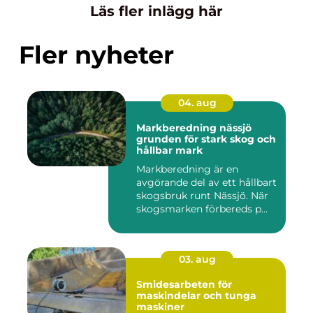
Läs fler inlägg här
Fler nyheter
04. aug
Markberedning nässjö
grunden för stark skog och
hållbar mark
Markberedning är en
avgörande del av ett hållbart
skogsbruk runt Nässjö. När
skogsmarken förbereds p...
03. aug
Smidesarbeten för
maskindelar och tunga
maskiner