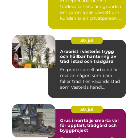
Entreprenadarbeten i
Uddevalla handlar i grunden
om samma sak oavsett om
kunden är en privatperson, ...
30. jul
Arborist i västerås trygg
och hållbar hantering av
träd i stad och trädgård
En professionell arborist är
mer än någon som bara
fäller träd. I en växande stad
som Västerås handl...
30. jul
Grus i norrtälje smarta val
för uppfart, trädgård och
byggprojekt