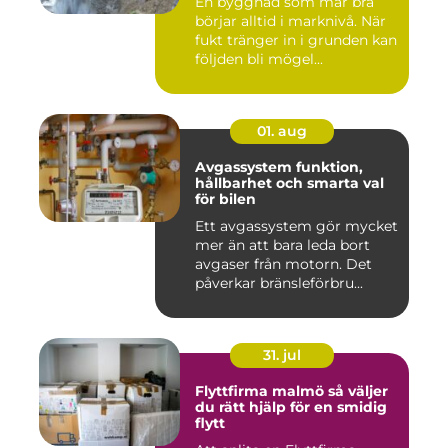
En byggnad som mår bra
börjar alltid i marknivå. När
fukt tränger in i grunden kan
följden bli mögel...
01. aug
Avgassystem funktion,
hållbarhet och smarta val
för bilen
Ett avgassystem gör mycket
mer än att bara leda bort
avgaser från motorn. Det
påverkar bränsleförbru...
31. jul
Flyttfirma malmö så väljer
du rätt hjälp för en smidig
flytt