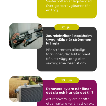
Västerbotten är lagstadgad i
Sverige och avgörande för
en tryg...
01. jul
Jourelektriker i stockholm
trygg hjälp när strömmen
krånglar
När strömmen plötsligt
försvinner, det luktar bränt
från ett vägguttag eller
säkringarna löser ut om...
10. jun
Renovera kylare när lönar
det sig och hur går det till?
Att renovera kylare är ofta
ett smartare val än att direkt