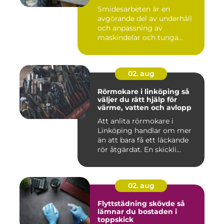
Smidesarbeten är en
avgörande del av underhåll
och anpassning av
maskindelar och tunga
maskiner, sär...
02. aug
Rörmokare i linköping så
väljer du rätt hjälp för
värme, vatten och avlopp
Att anlita rörmokare i
Linköping handlar om mer
än att bara få ett läckande
rör åtgärdat. En skickli...
02. aug
Flyttstädning skövde så
lämnar du bostaden i
toppskick