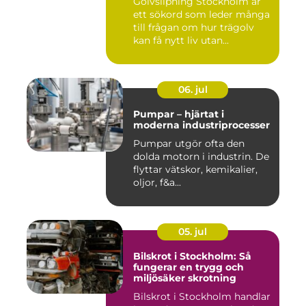
Golvslipning Stockholm är
ett sökord som leder många
till frågan om hur trägolv
kan få nytt liv utan...
06. jul
Pumpar – hjärtat i
moderna industriprocesser
Pumpar utgör ofta den
dolda motorn i industrin. De
flyttar vätskor, kemikalier,
oljor, f&a...
05. jul
Bilskrot i Stockholm: Så
fungerar en trygg och
miljösäker skrotning
Bilskrot i Stockholm handlar