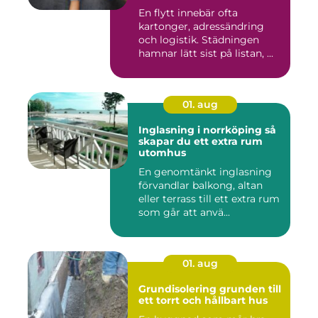
En flytt innebär ofta
kartonger, adressändring
och logistik. Städningen
hamnar lätt sist på listan, ...
01. aug
Inglasning i norrköping så
skapar du ett extra rum
utomhus
En genomtänkt inglasning
förvandlar balkong, altan
eller terrass till ett extra rum
som går att anvä...
01. aug
Grundisolering grunden till
ett torrt och hållbart hus