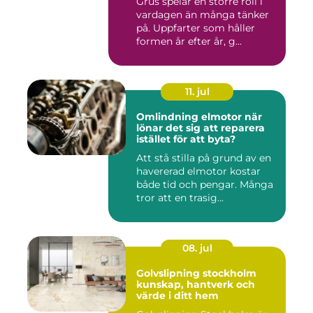
Grus spelar en större roll i
vardagen än många tänker
på. Uppfarter som håller
formen år efter år, g...
11. jul
Omlindning elmotor när
lönar det sig att reparera
istället för att byta?
Att stå stilla på grund av en
havererad elmotor kostar
både tid och pengar. Många
tror att en trasig...
08. jul
Golvslipning stockholm
kunskap, hantverk och
värde i ditt hem