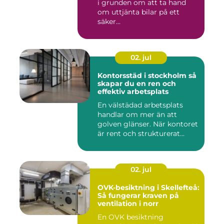
i grunden om att ta hand
om uttjänta bilar på ett
säker...
02. jul
Kontorsstäd i stockholm så
skapar du en ren och
effektiv arbetsplats
En välstädad arbetsplats
handlar om mer än att
golven glänser. När kontoret
är rent och strukturerat...
02. jul
OVK-besiktning i Skellefteå:
Så fungerar kraven på
ventilation i norr
En OVK besiktning