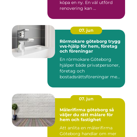
köpa en ny. En väl utförd
renovering kan ...
07. jun
Rörmokare göteborg trygg
vvs-hjälp för hem, företag
och föreningar
En rörmokare Göteborg
hjälper både privatpersoner,
företag och
bostadsrättsföreningar med
allt som r...
07. jun
Målerifirma göteborg så
väljer du rätt målare för
hem och fastighet
Att anlita en målerifirma
Göteborg handlar om mer