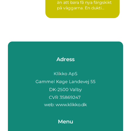
än att bara få nya färgskikt
på väggarna. En dukti...
Adress
web:
www.klikko.dk
Menu