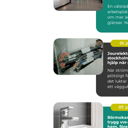
effektiv a
En välstä
arbetsplat
om mer än
glänser. N
är rent oc
strukturera
01. j
Jourelektr
stockholm try
hjälp nä
krånglar
När strö
plötsligt f
det luktar
ett väggut
säkringarn
om...
07. 
Rörmokar
trygg vvs-
hem, före