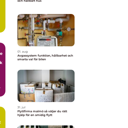
och hållbart hus
.
01. aug
de
Avgassystem funktion, hållbarhet och
smarta val för bilen
ck
31. jul
Flyttfirma malmö så väljer du rätt
hjälp för en smidig flytt
t