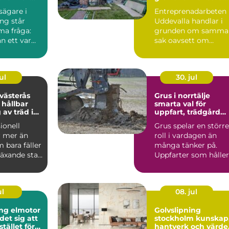
h fritid
projekt
ägare i
Entreprenadarbeten 
ng står
Uddevalla handlar i
ma fråga:
grunden om samma
an ett varmt
sak oavsett om
ligt hem
kunden är en
privatperson, ...
ul
30. jul
 västerås
Grus i norrtälje
 hållbar
smarta val för
 av träd i
uppfart, trädgård
trädgård
och byggprojekt
ionell
Grus spelar en större
r mer än
roll i vardagen än
 bara fäller
många tänker på.
 växande stad
Uppfarter som håller
ås handl...
formen år efter år, g..
ul
08. jul
ng elmotor
Golvslipning
det sig att
stockholm kunskap,
stället för
hantverk och värde 