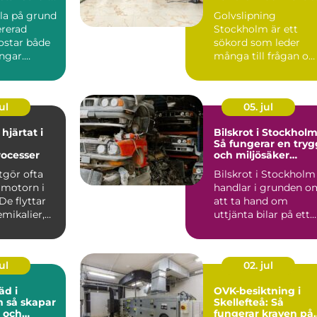
ditt hem
illa på grund
Golvslipning
ererad
Stockholm är ett
ostar både
sökord som leder
ngar.
många till frågan o
r att en
hur trägolv kan få
nytt liv utan...
ul
05. jul
hjärtat i
Bilskrot i Stockholm
Så fungerar en tryg
rocesser
och miljösäker
skrotning
gör ofta
Bilskrot i Stockholm
 motorn i
handlar i grunden o
De flyttar
att ta hand om
emikalier,
uttjänta bilar på ett
säker...
ul
02. jul
äd i
OVK-besiktning i
par
Skellefteå: Så
 och
fungerar kraven på