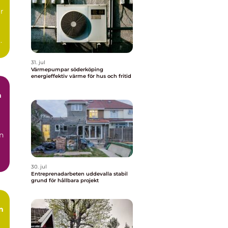
r
31. jul
Värmepumpar söderköping
energieffektiv värme för hus och fritid
n
30. jul
Entreprenadarbeten uddevalla stabil
grund för hållbara projekt
n