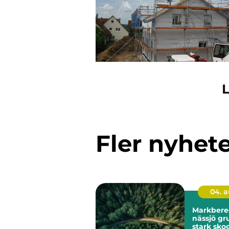
L
Fler nyhet
04. 
Markbere
nässjö grunden för
stark sko