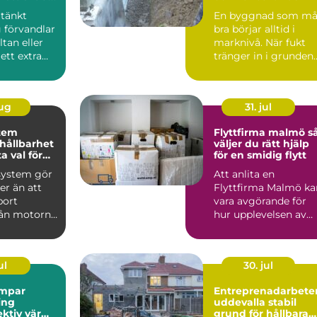
mhus
tänkt
En byggnad som må
 förvandlar
bra börjar alltid i
ltan eller
marknivå. När fukt
 ett extra
tränger in i grunden
år att
kan följden bli
mögel...
aug
31. jul
tem
Flyttfirma malmö så
 hållbarhet
väljer du rätt hjälp
a val för
för en smidig flytt
system gör
Att anlita en
r än att
Flyttfirma Malmö ka
bort
vara avgörande för
rån motorn.
hur upplevelsen av
kar
flyttdagen blir. En
ru...
välplan...
ul
30. jul
mpar
Entreprenadarbete
ing
uddevalla stabil
ektiv värme
grund för hållbara