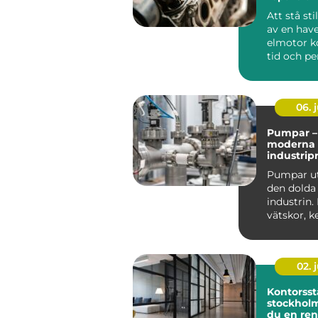
att byta?
Att stå st
av en hav
elmotor k
tid och pe
Många tro
trasig...
06. j
Pumpar – 
moderna
industrip
Pumpar ut
den dolda
industrin. 
vätskor, k
oljor, f&a...
02. j
Kontorsst
stockholm så ska
du en ren