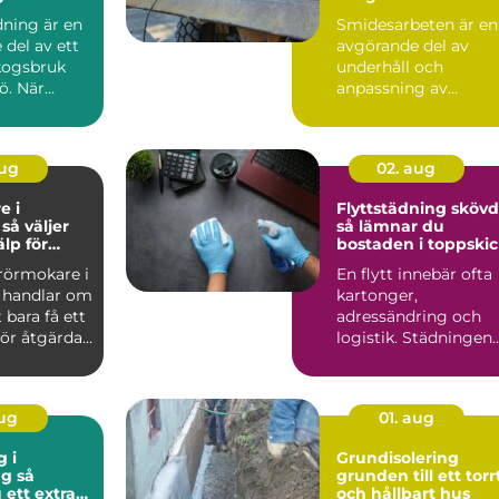
ark
ning är en
Smidesarbeten är en
del av ett
avgörande del av
skogsbruk
underhåll och
ö. När
anpassning av
ken
maskindelar och
...
tunga maskiner, sär..
aug
02. aug
e i
Flyttstädning sköv
r
så lämnar du
älp för
bostaden i toppski
tten och
 rörmokare i
En flytt innebär ofta
 handlar om
kartonger,
 bara få ett
adressändring och
ör åtgärdat.
logistik. Städningen
.
hamnar lätt sist på
listan, ...
aug
01. aug
g i
Grundisolering
 så
grunden till ett torr
 ett extra
och hållbart hus