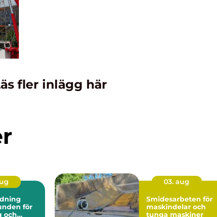
äs fler inlägg här
er
aug
03. aug
dning
Smidesarbeten för
maskindelar och
g och
tunga maskiner