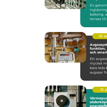
rum uto
En genom
inglasning
balkong, a
terrass till
rum som g
anvä...
01. 
Avgassys
funktion,
och smart
bilen
Ett avgas
mycket me
bara leda 
avgaser f
Det påver
bränsleförb
31. j
Värmepu
söderköp
energieff