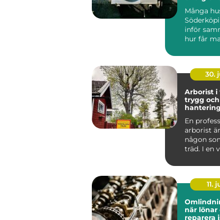
för hus oc
Många hus
Söderköpi
inför sam
hur får m
och behag
året ru...
30. j
Arborist i
trygg och
hantering
stad och 
En profess
arborist ä
någon som
träd. I en
som Väster
11. j
Omlindni
när lönar 
reparera i